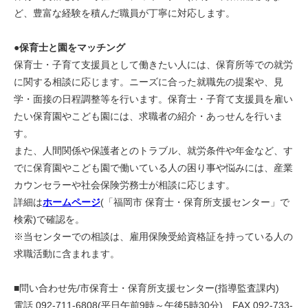
ど、豊富な経験を積んだ職員が丁寧に対応します。
●
保育士と園をマッチング
保育士・子育て支援員として働きたい人には、保育所等での就労
に関する相談に応じます。ニーズに合った就職先の提案や、見
学・面接の日程調整等を行います。保育士・子育て支援員を雇い
たい保育園やこども園には、求職者の紹介・あっせんを行いま
す。
また、人間関係や保護者とのトラブル、就労条件や年金など、す
でに保育園やこども園で働いている人の困り事や悩みには、産業
カウンセラーや社会保険労務士が相談に応じます。
詳細は
ホームページ
(「福岡市 保育士・保育所支援センター」で
検索)で確認を。
※当センターでの相談は、雇用保険受給資格証を持っている人の
求職活動に含まれます。
■問い合わせ先/市保育士・保育所支援センター(指導監査課内)
電話 092-711-6808(平日午前9時～午後5時30分) FAX 092-733-