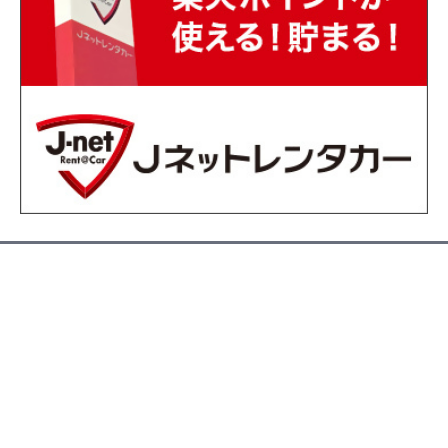
編集・発行 / 福岡市広報課
〒810-8620 福岡市中央区天神一丁目8-1
電話 092-711-4016 FAX 092-732-1358
E-mail
koho.MO@city.fukuoka.lg.jp
地図・福岡市役所へのアクセス
組織一覧・各課お問い合わせ先・開局時間