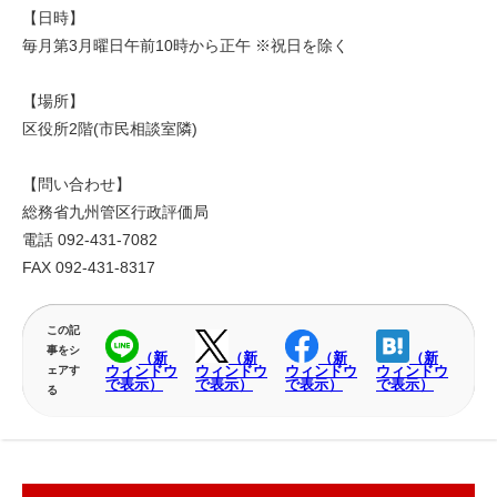
【日時】
毎月第3月曜日午前10時から正午 ※祝日を除く
【場所】
区役所2階(市民相談室隣)
【問い合わせ】
総務省九州管区行政評価局
電話 092-431-7082
FAX 092-431-8317
この記
事をシ
（新
（新
（新
（新
ウィンドウ
ウィンドウ
ウィンドウ
ウィンドウ
ェアす
で表示）
で表示）
で表示）
で表示）
る