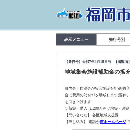
表示メニュー
発行号別
【発行号】令和7年4月15日号
【掲載面】
地域集会施設補助金の拡
町内会・自治会が集会施設を新築(購
合に費用の2分の1を助成します(要件
を引き上げます。
▽新築・購入=1,200万円▽増築・改築
【問い合わせ】 各区地域支援課
【申し込み】 電話か
市ホームページ
で