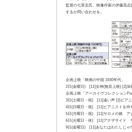
監督の七里圭氏、映像作家の伊藤高志
するか問い合わせを。
企画上映「映画の中国 1930年代」
2日(金曜日) [11]女神(無音上映) [2
企画上映「アーカイヴコレクションPar
3日(土曜日・祝) [11]遠い声 [2]ピ
4日(日曜日・祝) [11]ピアニストを待
5日(月曜日・祝) [11]サロメの娘 アナザ
6日(火曜日・休) [11]アナザサイド 
9日(金曜日) [11]あなたはわたしじゃ