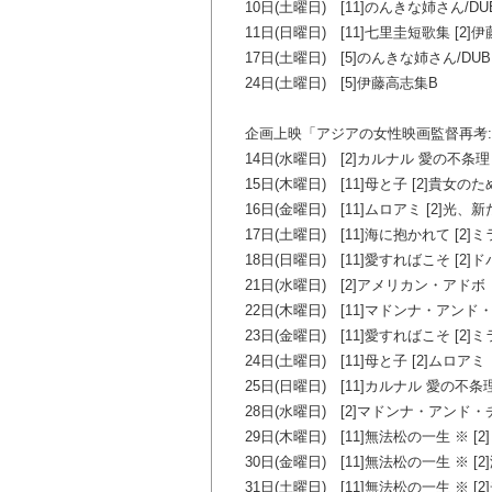
10日(土曜日) [11]のんきな姉さん/DU
11日(日曜日) [11]七里圭短歌集 [2]
17日(土曜日) [5]のんきな姉さん/DUB
24日(土曜日) [5]伊藤高志集B
企画上映「アジアの女性映画監督再考
14日(水曜日) [2]カルナル 愛の不条理
15日(木曜日) [11]母と子 [2]貴女
16日(金曜日) [11]ムロアミ [2]光、
17日(土曜日) [11]海に抱かれて [2]
18日(日曜日) [11]愛すればこそ [2]
21日(水曜日) [2]アメリカン・アドボ
22日(木曜日) [11]マドンナ・アンド
23日(金曜日) [11]愛すればこそ [2]
24日(土曜日) [11]母と子 [2]ムロアミ
25日(日曜日) [11]カルナル 愛の不条理
28日(水曜日) [2]マドンナ・アンド
29日(木曜日) [11]無法松の一生 ※ [
30日(金曜日) [11]無法松の一生 ※ [
31日(土曜日) [11]無法松の一生 ※ [2