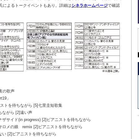
氏によるトークイベントもあり。詳細は
シネラホームページ
で確認
]深夜の歌声
t19」
アニストを待ちながら [5]七里圭短歌集
ちながら [2]遠い声
サイド(in progress) [2]ピアニストを待ちながら
サロメの娘 remix [2]ピアニストを待ちながら
ない [2]ピアニストを待ちながら