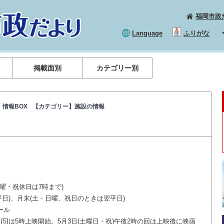
福岡市政
Language
ふりがな
掲載面別
カテゴリー別
情報BOX
【カテゴリー】施設の情報
日曜・祝休日は7時まで)
平日)、月末(土・日曜、祝日のときは翌平日)
ール
時、[5]は5時上映開始。5月3日(土曜日・祝)午後2時の回は上映後に映画