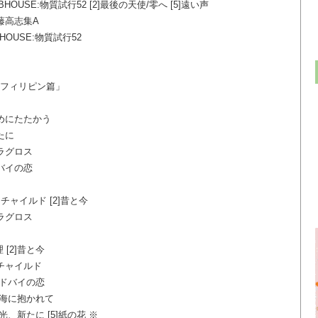
BHOUSE:物質試行52 [2]最後の天使/零へ [5]遠い声
伊藤高志集A
HOUSE:物質試行52
:フィリピン篇」
のためにたたかう
新たに
ミラグロス
ドバイの恋
・チャイルド [2]昔と今
ミラグロス
 [2]昔と今
・チャイルド
2]ドバイの恋
2]海に抱かれて
]光、新たに [5]紙の花 ※