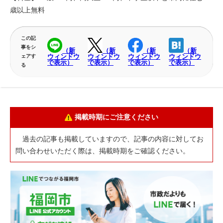
歳以上無料
この記
事をシ
（新
（新
（新
（新
ウィンドウ
ウィンドウ
ウィンドウ
ウィンドウ
ェアす
で表示）
で表示）
で表示）
で表示）
る
掲載時期にご注意ください
過去の記事も掲載していますので、記事の内容に対してお
問い合わせいただく際は、掲載時期をご確認ください。