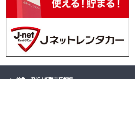
編集・発行 / 福岡市広報課
〒810-8620 福岡市中央区天神一丁目8-1
電話 092-711-4016 FAX 092-732-1358
E-mail
koho.MO@city.fukuoka.lg.jp
地図・福岡市役所へのアクセス
組織一覧・各課お問い合わせ先・開局時間
福岡市トップページへ