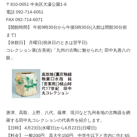
〒810-0051 中央区大濠公園1-6
電話 092-714-6051
FAX 092-714-6071
【開館時間】 午前9時30分から午後5時30分(入館は閉館30分前
まで)
【休館日】 月曜日(祝休日のときは翌平日)
コレクション展(古美術)「九州の古陶に魅せられた 田中丸善八の
眼」
唐津、高取、上野、八代、薩摩、現川など九州各地の古陶器を網
羅する田中丸コレクションの代表作を紹介します。
【日時】 4月23日(水曜日)から6月22日(日曜日)
【料金】 一般200円、高大生150円、中学生以下と市内に住む65