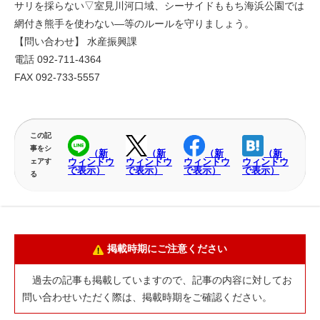
サリを採らない▽室見川河口域、シーサイドももち海浜公園では
網付き熊手を使わない―等のルールを守りましょう。
【問い合わせ】 水産振興課
電話 092-711-4364
FAX 092-733-5557
この記
事をシ
（新
（新
（新
（新
ウィンドウ
ウィンドウ
ウィンドウ
ウィンドウ
ェアす
で表示）
で表示）
で表示）
で表示）
る
掲載時期にご注意ください
過去の記事も掲載していますので、記事の内容に対してお
問い合わせいただく際は、掲載時期をご確認ください。