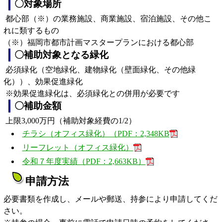
〇対象場所
都心部（※）の業務施設、商業施設、宿泊施設、その他こ
れに類するもの
（※）福岡市都市計画マスタープランにおける都心部
〇補助対象となる緑化
必須緑化（空地緑化、建物緑化（壁面緑化、その他緑
化））、効果促進緑化
※効果促進緑化は、必須緑化との併用が必要です
〇補助金額
上限3,000万円（補助対象経費の1/2）
チラシ（オフィス緑化）（PDF：2,348KB
リーフレット（オフィス緑化）
令和７年度実績（PDF：2,663KB）
申請方法
必要書類を作成し、メールや郵送、持参により申請してくだ
さい。