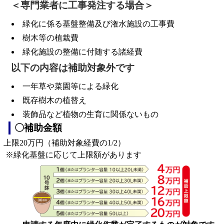
＜専門業者に工事発注する場合＞
緑化に係る基盤整備及び潅水施設の工事費
樹木等の植栽費
緑化施設の整備に付随する諸経費
以下の内容は補助対象外です
一年草や菜園等による緑化
既存樹木の植替え
装飾品など植物の生育に関係ないもの
〇補助金額
上限20万円（補助対象経費の1/2）
※緑化基盤に応じて上限額があります