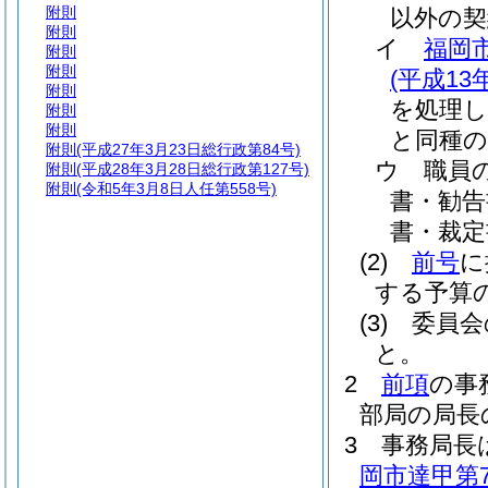
附則
以外の契
附則
イ
福岡
附則
附則
(平成13
附則
を処理し
附則
附則
と同種
附則
(平成27年3月23日総行政第84号)
ウ
職員
附則
(平成28年3月28日総行政第127号)
附則
(令和5年3月8日人任第558号)
書・勧告
書・裁定
(2)
前号
に
する予算
(3)
委員会
と。
2
前項
の事
部局の局長
3
事務局長
岡市達甲第7