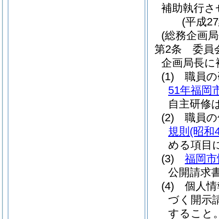
補助執行さ
(平成2
(総務企画
第2条
委員
企画局長に
(1)
職員の
51年福岡
自主研修は
(2)
職員の
規則
(昭和
める項目に
(3)
福岡市
公開請求
(4)
個人情
づく開示
すること