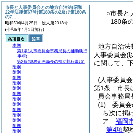
市長と人事委員会との地方自治法(昭和
22年法律第67号)第180条の2及び第180条
○市長と
の7…
180
昭和50年4月25日 総人第2018号
(令和5年4月1日施行)
条項目次
沿革
地方自治法
本則
第1条
(人事委員会事務局長の補助執行
人事委員会(
事項)
第2条
(総務企画局長の補助執行事項)
に関して、
附則
附則
附則
(人事委員
附則
第1条
市長
附則
附則
員会事務局
附則
(1)
委員会
附則
附則
ち次に掲
附則
ア
福岡
附則
附則
第4項
契
附則