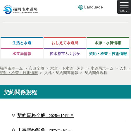
Language
生活と水道
おしえて水道局
水源・水質情報
水道局情報
節水都市ふくおか
契約・検査・技術情報
福岡市ホーム
＞
市政全般
＞
水道・下水道・河川
＞
水道局ホーム
＞
入札・
契約・検査・技術情報
＞
入札・契約関連情報
＞
契約関係規程
契約関係規程
契約事務全般
2025年10月1日
工事契約関係
2025年8月1日