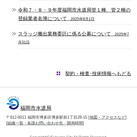
令和７・８・９年度福岡市水道局管１種、管２種の
登録業者名簿について
2025年8月1日
スラッジ搬出業務委託に係る公募について
2025年7
月31日
契約・検査･技術情報へもどる
福岡市水道局
〒812-0011 福岡市博多区博多駅前1丁目28-15 [
地図・アクセスなど
]
[
組織一覧・各課お問い合わせ先・開局時間
]