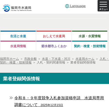
Language
生活と水道
おしえて水道局
水源・水質情報
水道局情報
節水都市ふくおか
契約・検査・技術情報
福岡市ホーム
＞
市政全般
＞
水道・下水道・河川
＞
水道局ホーム
＞
入札・
契約・検査・技術情報
＞
入札・契約関連情報
＞
業者登録関係情報
業者登録関係情報
令和８・９年度競争入札参加資格申請 水道局専用
調書について
2025年12月15日