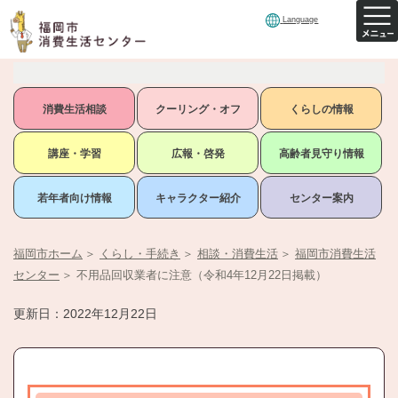
Language
消費生活相談
クーリング・オフ
くらしの情報
講座・学習
広報・啓発
高齢者見守り情報
若年者向け情報
キャラクター紹介
センター案内
福岡市ホーム
＞
くらし・手続き
＞
相談・消費生活
＞
福岡市消費生活
センター
＞
不用品回収業者に注意（令和4年12月22日掲載）
更新日：2022年12月22日