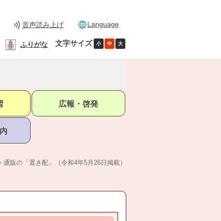
Language
音声読み上げ
文字サイズ
ふりがな
小
中
大
習
広報・啓発
内
ト通販の「置き配」（令和4年5月26日掲載）