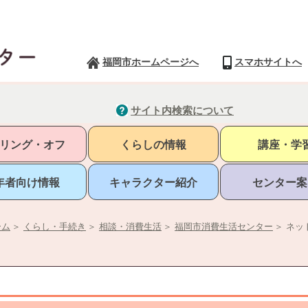
福岡市ホームページへ
スマホサイトへ
サイト内検索について
リング・オフ
くらしの情報
講座・学
年者向け情報
キャラクター紹介
センター案
ーム
＞
くらし・手続き
＞
相談・消費生活
＞
福岡市消費生活センター
＞
ネッ