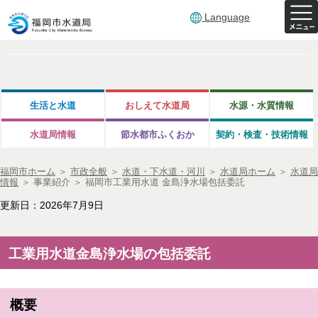
Language
生活と水道
おしえて水道局
水源・水質情報
水道局情報
節水都市ふくおか
契約・検査・技術情報
福岡市ホーム
＞
市政全般
＞
水道・下水道・河川
＞
水道局ホーム
＞
水道局
情報
＞
事業紹介
＞
福岡市工業用水道 金島浄水場包括委託
更新日：2026年7月9日
工業用水道金島浄水場の包括委託
概要