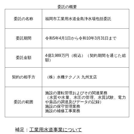
委託の概要
委託の名称
福岡市工業用水道金島浄水場包括委託
委託期間
令和5年4月1日から令和10年3月31日まで
4億3,989万円（税込）（契約期間を通じた総
委託金額
額）
契約の相手方
（株）水機テクノス 九州支店
施設の運転管理およびその関連業務
（水質や水量、水圧の管理、水質試験、電力
委託の範囲
や薬品の調達及びデータの記録）
施設の保守管理業務
施設の補修工事業務
補足：
工業用水道事業について