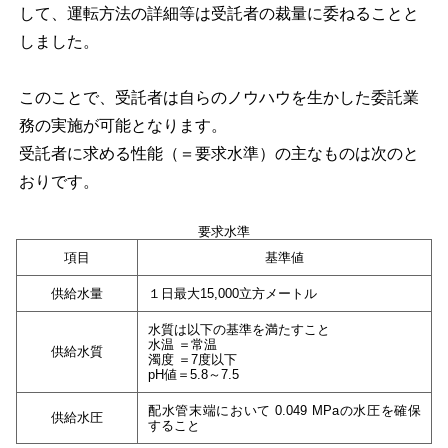
して、運転方法の詳細等は受託者の裁量に委ねることと
しました。
このことで、受託者は自らのノウハウを生かした委託業
務の実施が可能となります。
受託者に求める性能（＝要求水準）の主なものは次のと
おりです。
要求水準
項目
基準値
供給水量
１日最大15,000立方メートル
水質は以下の基準を満たすこと
水温 ＝常温
供給水質
濁度 ＝7度以下
pH値＝5.8～7.5
配水管末端において 0.049 MPaの水圧を確保
供給水圧
すること