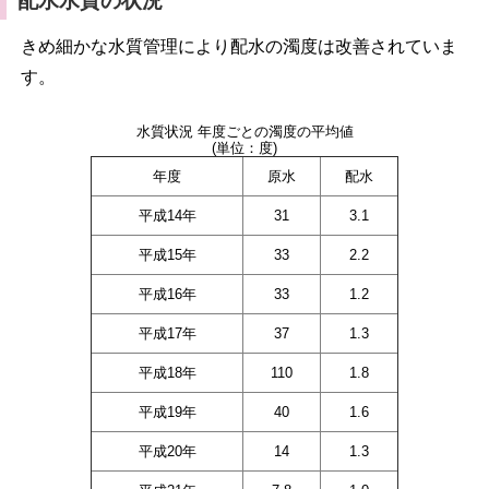
配水水質の状況
きめ細かな水質管理により配水の濁度は改善されていま
す。
水質状況 年度ごとの濁度の平均値
(単位：度)
年度
原水
配水
平成14年
31
3.1
平成15年
33
2.2
平成16年
33
1.2
平成17年
37
1.3
平成18年
110
1.8
平成19年
40
1.6
平成20年
14
1.3