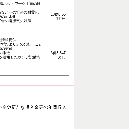
耐震ネットワーク工事の推
所などへの管路の耐震化
10億8,65
設の耐水化
1万円
庁舎の電源喪失対策
な情報提供
みずだより」の発行、こど
室の実施
の推進
3億3,647
サを活用したポンプ設備点
万円
料金や新たな借入金等の年間収入
す。