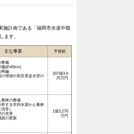
び実施計画である「福岡市水道中期
します。
主な事業
予算額
の整備
(約45km)
の再編
207億3,0
場の増強や高宮系送水管の
25万円
ん養林の整備
所有する市内水源かん養林
主伐等）
1億3,270
理の充実
万円
機器の更新