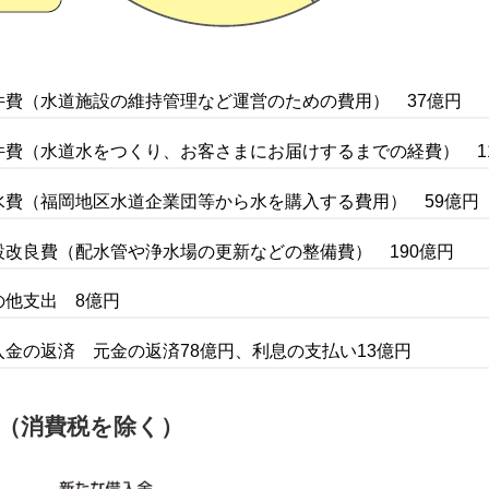
件費（水道施設の維持管理など運営のための費用） 37億円
件費（水道水をつくり、お客さまにお届けするまでの経費） 1
水費（福岡地区水道企業団等から水を購入する費用） 59億円
設改良費（配水管や浄水場の更新などの整備費） 190億円
の他支出 8億円
入金の返済 元金の返済78億円、利息の支払い13億円
円（消費税を除く）