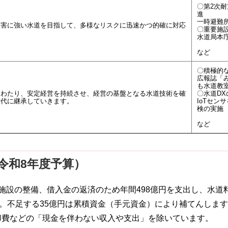
〇第2次
進
一時避難
災害に強い水道を目指して、多様なリスクに迅速かつ的確に対応
〇重要施
。
水道局本
など
〇積極的
広報誌「
も水道教
にわたり、安定経営を持続させ、経営の基盤となる水道技術を確
〇水道DX
世代に継承していきます。
IoTセン
検の実施
など
令和8年度予算）
施設の整備、借入金の返済のため年間498億円を支出し、水道
す。不足する35億円は累積資金（手元資金）により補てんしま
却費などの「現金を伴わない収入や支出」を除いています。