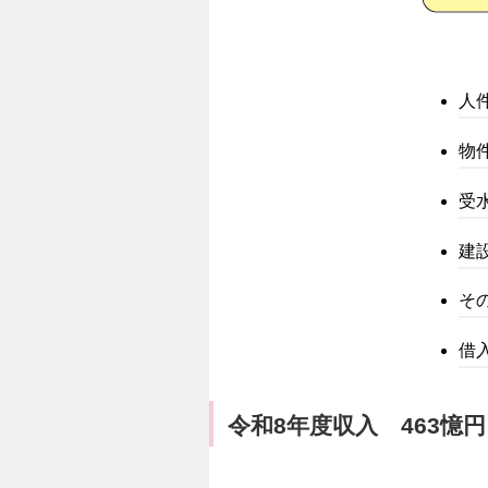
人
物
受
建
そ
借
令和8年度収入 463憶