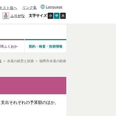
Language
リンク集
キスト版へ
文字サイズ
ふりがな
小
中
大
都市ふくおか
契約・検査・技術情報
報
＞
水道の経営と財政
＞
福岡市水道の財政
・支出それぞれの予算額のほか、