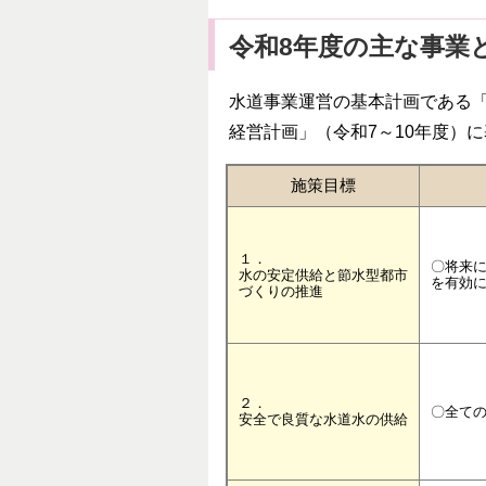
令和8年度の主な事業
水道事業運営の基本計画である「
経営計画」（令和7～10年度）
施策目標
１．
〇将来
水の安定供給と節水型都市
を有効
づくりの推進
２．
〇全て
安全で良質な水道水の供給