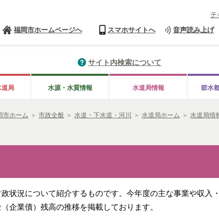
テ
福岡市ホームページへ
スマホサイトへ
音声読み上げ
サイト内検索について
水道局
水源・水質情報
水道局情報
節水
岡市ホーム
＞
市政全般
＞
水道・下水道・河川
＞
水道局ホーム
＞
水道局情
財政状況について紹介するものです。今年度の主な事業や収入
金（企業債）残高の推移を掲載しております。