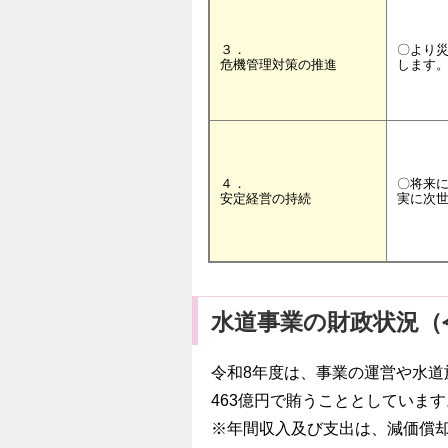
３．
〇より
危機管理対策の推進
します
４．
〇将来
安定経営の持続
実に次
水道事業の財政状況（
令和8年度は、事業の運営や水道
463億円で賄うこととしていま
※年間収入及び支出は、減価償