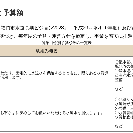
と予算額
福岡市水道長期ビジョン2028」（平成29～令和10年度）及
に基づき、毎年度の予算・運営方針を策定し、事業を着実に推進
施策目標別予算額等の一覧表
取組み概要
〇配水管
配水管の整備
〇浄水場
にわたり、安定的に水道水を供給するとともに、限りある水資源
乙金浄水
に活用します。
整備
など
〇水源か
水道局が
の整備（
のお客さまに安心してお使いいただける水道水を提供します。
〇水質管
水質検査
など