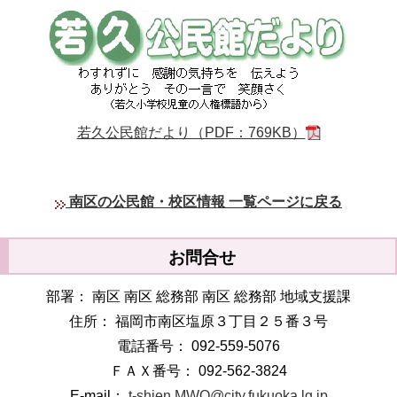
若久公民館だより（PDF：769KB）
南区の公民館・校区情報 一覧ページに戻る
お問合せ
部署： 南区 南区 総務部 南区 総務部 地域支援課
住所： 福岡市南区塩原３丁目２５番３号
電話番号： 092-559-5076
ＦＡＸ番号： 092-562-3824
E-mail：
t-shien.MWO@city.fukuoka.lg.jp