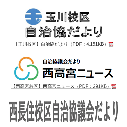
【玉川校区】自治協だより（PDF：4,151KB）
【西高宮校区】西高宮ニュース（PDF：291KB）