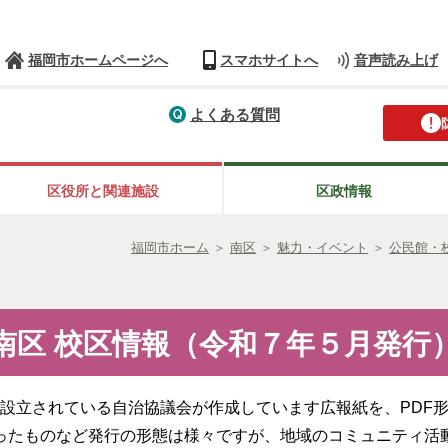
福岡市ホームページへ
スマホサイトへ
音声読み上げ
よくある質問
区役所と関連施設
区政情報
福岡市ホーム
＞
南区
＞
魅力・イベント
＞
公民館・
南区 校区情報（令和７年５月発行
設立されている自治協議会が作成しています広報紙を、PDF
ったものなど発行の形態は様々ですが、地域のコミュニティ活