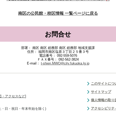
南区の公民館・校区情報 一覧ページに戻る
お問合せ
部署： 南区 南区 総務部 南区 総務部 地域支援課
住所： 福岡市南区塩原３丁目２５番３号
電話番号： 092-559-5076
ＦＡＸ番号： 092-562-3824
E-mail：
t-shien.MWO@city.fukuoka.lg.jp
このサイトにつ
サイトマップ
図・アクセスなど
]
個人情報の取り
アクセシビリテ
(土・日・祝日・年末年始を除く)