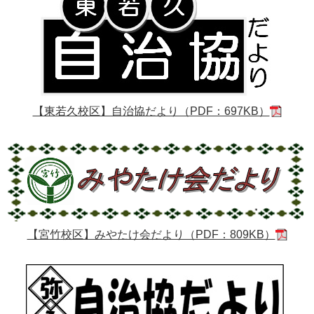
【東若久校区】自治協だより（PDF：697KB）
【宮竹校区】みやたけ会だより（PDF：809KB）