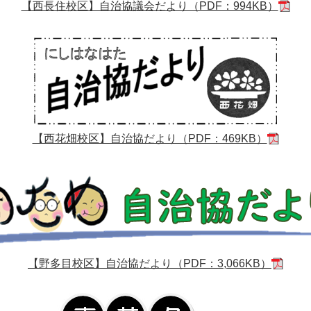
【西長住校区】自治協議会だより（PDF：994KB）
【西花畑校区】自治協だより（PDF：469KB）
【野多目校区】自治協だより（PDF：3,066KB）