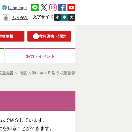
Language
文字サイズ
小
中
大
ふりがな
防災情報
救急医療・消防
魅力・イベント
校区情報
＞
南区 令和７年５月発行 校区情報
）
形式で紹介しています。
動を知ることができます。