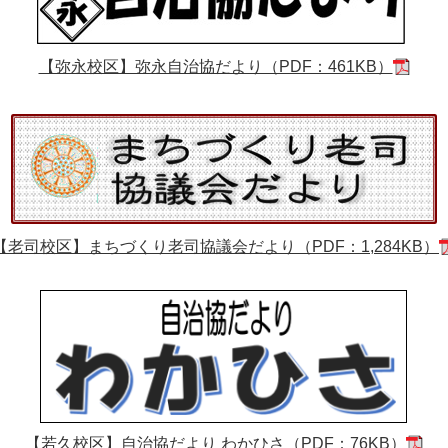
【弥永校区】弥永自治協だより（PDF：461KB）
【老司校区】まちづくり老司協議会だより（PDF：1,284KB）
【若久校区】自治協だより わかひさ（PDF：76KB）