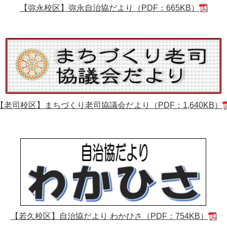
【弥永校区】弥永自治協だより（PDF：665KB）
【老司校区】まちづくり老司協議会だより（PDF：1,640KB）
【若久校区】自治協だより わかひさ（PDF：754KB）