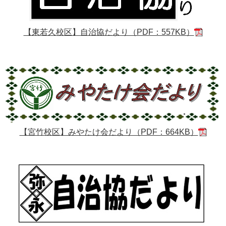
【東若久校区】自治協だより（PDF：557KB）
【宮竹校区】みやたけ会だより（PDF：664KB）