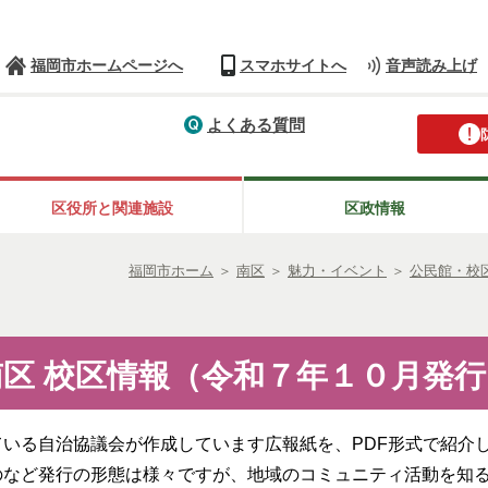
福岡市ホームページへ
スマホサイトへ
音声読み上げ
よくある質問
区役所と関連施設
区政情報
福岡市ホーム
＞
南区
＞
魅力・イベント
＞
公民館・校
南区 校区情報（令和７年１０月発行
いる自治協議会が作成しています広報紙を、PDF形式で紹介
のなど発行の形態は様々ですが、地域のコミュニティ活動を知