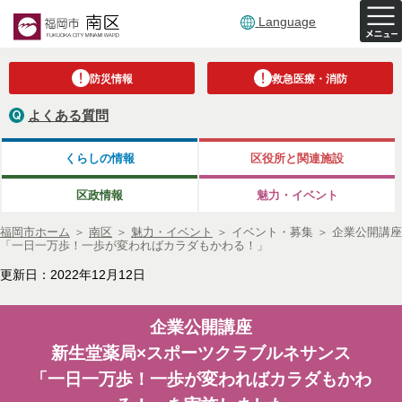
Language
防災情報
救急医療・消防
よくある質問
くらしの情報
区役所と関連施設
区政情報
魅力・イベント
福岡市ホーム
＞
南区
＞
魅力・イベント
＞
イベント・募集
＞
企業公開講座
「一日一万歩！一歩が変わればカラダもかわる！」
更新日：2022年12月12日
企業公開講座
新生堂薬局×スポーツクラブルネサンス
「一日一万歩！一歩が変わればカラダもかわ