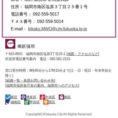
住所： 福岡市南区塩原３丁目２５番１号
電話番号： 092-559-5017
ＦＡＸ番号： 092-559-5014
E-mail：
kikaku.MWO@city.fukuoka.lg.jp
〒815-8501 福岡市南区塩原3丁目25-1 [
地図・アクセスなど
]
区役所電話番号案内 電話：092-561-2131
窓口受付時間：8時45分から17時15分まで(土・日・祝日・年末年始を
除く)
[
組織一覧・各課お問い合わせ先
]
[
福岡市役所各庁舎の案内、福岡市へのアクセス
]
東区
博多区
中央区
南区
城南区
早良区
西区
Copyright(C)Fukuoka City.All Rights Reserved.