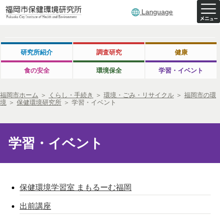
Language
研究所紹介
調査研究
健康
食の安全
環境保全
学習・イベント
福岡市ホーム
＞
くらし・手続き
＞
環境・ごみ・リサイクル
＞
福岡市の環
境
＞
保健環境研究所
＞
学習・イベント
学習・イベント
保健環境学習室 まもるーむ福岡
出前講座