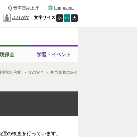
Language
音声読み上げ
ふりがな
文字サイズ
小
中
大
境保全
学習・イベント
健環境研究所
＞
食の安全
＞
担当業務の紹介
染症の検査を行っています。