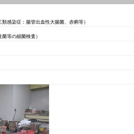
三類感染症：腸管出血性大腸菌、赤痢等）
性菌等の細菌検査）