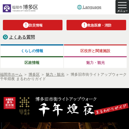
Language
防災情報
救急医療・消防
よくある質問
くらしの情報
区役所と関連施設
区政情報
魅力・観光
福岡市ホーム
＞
博多区
＞
魅力・観光
＞
博多旧市街ライトアップウォーク
千年煌夜 まるわかりガイド