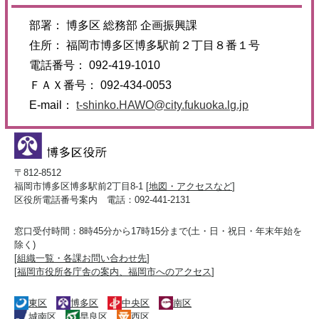
部署： 博多区 総務部 企画振興課
住所： 福岡市博多区博多駅前２丁目８番１号
電話番号： 092-419-1010
ＦＡＸ番号： 092-434-0053
E-mail：
t-shinko.HAWO@city.fukuoka.lg.jp
〒812-8512
福岡市博多区博多駅前2丁目8-1 [
地図・アクセスなど
]
区役所電話番号案内 電話：092-441-2131
窓口受付時間：8時45分から17時15分まで(土・日・祝日・年末年始を
除く)
[
組織一覧・各課お問い合わせ先
]
[
福岡市役所各庁舎の案内、福岡市へのアクセス
]
東区
博多区
中央区
南区
城南区
早良区
西区