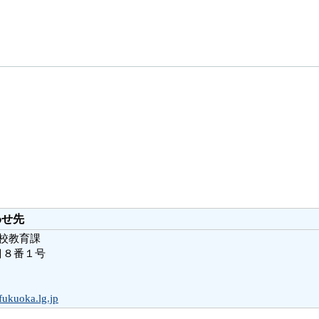
わせ先
学校教育課
目８番１号
fukuoka.lg.jp