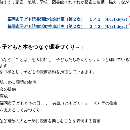
踏まえ，家庭・地域，学校，図書館それぞれが緊密に連携・協力しなが
福岡市子ども読書活動推進計画（第２次） １／２ （4,851kbyte）
福岡市子ども読書活動推進計画（第２次） ２／２ （4,721kbyte）
～子どもと本をつなぐ環境づくり～」
つなぐ「ことば」を大切にし，子どもたちみんなが，いつも輝いている
ます。
を目標とし，子どもの読書活動を推進していきます。
親しめる環境の整備
会の提供
育成
福岡市子どもと本の日」，「共読（ともどく）」（※）等の推進
を支えるしくみづくり
など複数の人と一緒に読書を楽しむことを表現する言葉