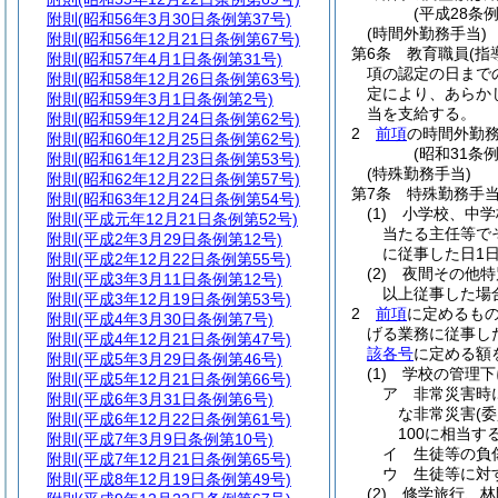
(平成28条
附則
(昭和56年3月30日条例第37号)
(時間外勤務手当)
附則
(昭和56年12月21日条例第67号)
第6条
教育職員
(
附則
(昭和57年4月1日条例第31号)
項の認定の日まで
附則
(昭和58年12月26日条例第63号)
定により、あらか
附則
(昭和59年3月1日条例第2号)
当を支給する。
附則
(昭和59年12月24日条例第62号)
2
前項
の時間外勤
附則
(昭和60年12月25日条例第62号)
(昭和31条
附則
(昭和61年12月23日条例第53号)
(特殊勤務手当)
附則
(昭和62年12月22日条例第57号)
第7条
特殊勤務手
附則
(昭和63年12月24日条例第54号)
(1)
小学校、中学
附則
(平成元年12月21日条例第52号)
当たる主任等で
附則
(平成2年3月29日条例第12号)
に従事した日1日
附則
(平成2年12月22日条例第55号)
(2)
夜間その他特
附則
(平成3年3月11日条例第12号)
以上従事した場
附則
(平成3年12月19日条例第53号)
2
前項
に定めるも
附則
(平成4年3月30日条例第7号)
げる業務に従事し
附則
(平成4年12月21日条例第47号)
該各号
に定める額
附則
(平成5年3月29日条例第46号)
(1)
学校の管理下
附則
(平成5年12月21日条例第66号)
ア
非常災害時
附則
(平成6年3月31日条例第6号)
な非常災害
(
附則
(平成6年12月22日条例第61号)
100に相当す
附則
(平成7年3月9日条例第10号)
イ
生徒等の負傷
附則
(平成7年12月21日条例第65号)
ウ
生徒等に対す
附則
(平成8年12月19日条例第49号)
(2)
修学旅行、林