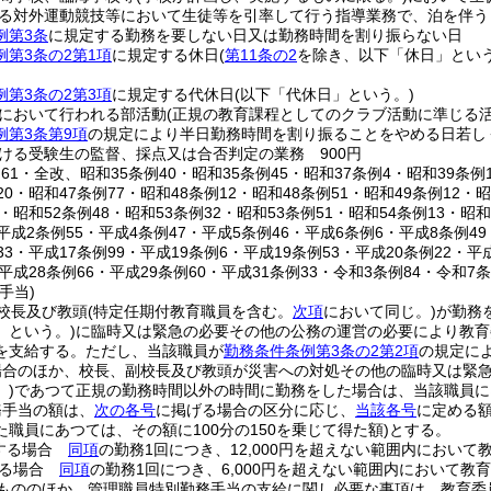
る対外運動競技等において生徒等を引率して行う指導業務で、泊を伴うも
例第3条
に規定する勤務を要しない日又は勤務時間を割り振らない日
例第3条の2第1項
に規定する休日
(
第11条の2
を除き、以下「休日」という
例第3条の2第3項
に規定する代休日
(以下「代休日」という。)
において行われる部活動
(正規の教育課程としてのクラブ活動に準じる活
例第3条第9項
の規定により半日勤務時間を割り振ることをやめる日若しく
ける受験生の監督、採点又は合否判定の業務 900円
例61・全改、昭和35条例40・昭和35条例45・昭和37条例4・昭和39条例
20・昭和47条例77・昭和48条例12・昭和48条例51・昭和49条例12・昭
0・昭和52条例48・昭和53条例32・昭和53条例51・昭和54条例13・昭和
平成2条例55・平成4条例47・平成5条例46・平成6条例6・平成8条例49
33・平成17条例99・平成19条例6・平成19条例53・平成20条例22・平
・平成28条例66・平成29条例60・平成31条例33・令和3条例84・令和7
手当)
校長及び教頭
(特定任期付教育職員を含む。
次項
において同じ。)
が勤務
」という。)
に臨時又は緊急の必要その他の公務の運営の必要により教育
を支給する。
ただし、当該職員が
勤務条件条例第3条の2第2項
の規定に
場合のほか、校長、副校長及び教頭が災害への対処その他の臨時又は緊急
)
であつて正規の勤務時間以外の時間に勤務をした場合は、当該職員に
務手当の額は、
次の各号
に掲げる場合の区分に応じ、
当該各号
に定める
職員にあつては、その額に100分の150を乗じて得た額)
とする。
する場合
同項
の勤務1回につき、12,000円を超えない範囲内におい
する場合
同項
の勤務1回につき、6,000円を超えない範囲内において教
もののほか、管理職員特別勤務手当の支給に関し必要な事項は、教育委