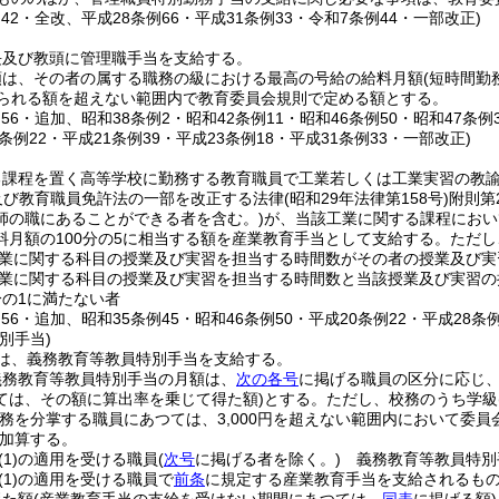
例42・全改、平成28条例66・平成31条例33・令和7条例44・一部改正)
長及び教頭に管理職手当を支給する。
額は、その者の属する職務の級における最高の号給の給料月額
(短時間勤
得られる額を超えない範囲内で教育委員会規則で定める額とする。
例56・追加、昭和38条例2・昭和42条例11・昭和46条例50・昭和47条例
0条例22・平成21条例39・平成23条例18・平成31条例33・一部改正)
る課程を置く高等学校に勤務する教育職員で工業若しくは工業実習の教
及び教育職員免許法の一部を改正する法律
(昭和29年法律第158号)
附則第
師の職にあることができる者を含む。)
が、当該工業に関する課程におい
料月額の100分の5に相当する額を産業教育手当として支給する。
ただし
業に関する科目の授業及び実習を担当する時間数がその者の授業及び実
業に関する科目の授業及び実習を担当する時間数と当該授業及び実習の
分の1に満たない者
例56・追加、昭和35条例45・昭和46条例50・平成20条例22・平成28条
別手当)
は、義務教育等教員特別手当を支給する。
義務教育等教員特別手当の月額は、
次の各号
に掲げる職員の区分に応じ
ては、その額に算出率を乗じて得た額)
とする。
ただし、校務のうち学級
務を分掌する職員にあつては、3,000円を超えない範囲内において委員
加算する。
(1)
の適用を受ける職員
(
次号
に掲げる者を除く。)
義務教育等教員特別
(1)
の適用を受ける職員で
前条
に規定する産業教育手当を支給されるも