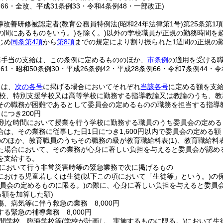
例66・全改、平成31条例33・令和4条例48・一部改正)
指導改善研修被認定者
(教育公務員特例法
(昭和24年法律第1号)
第25条第
の間にあるものをいう。)
を除く。)
以外の学校職員が正規の勤務時間を
じめ
同条第4項
から
第8項
までの規定により割り振られた1週間の正規の
務手当の支給は、この条例に定めるもののほか、
市条例
の適用を受ける
例61・昭和50条例30・平成26条例42・平成28条例66・令和7条例44・
当は、
次の各号
に掲げる場合においてそれぞれ
当該各号
に定める額を支
校、特別支援学校又は高等学校に勤務する指導教諭又は教諭のうち、教
その職務が困難であるとして委員会の定めるものの職務を担当する指導
につき200円
別な時間において授業を行う学校に勤務する職員のうち委員会の定める
合は、その業務に従事した日1日につき1,600円以内で委員会の定める額
ののほか、教育職員のうちその職務の級が教育職給料表
(1)
、教育職給料
た場合において、その業務が心身に著しい負担を与えると委員会が認め
を支給する。
において行う非常災害時等の緊急業務で次に掲げるもの
における児童若しくは生徒
(以下この項において「生徒等」という。)
の
委員会の定めるものに限る。)
の際に、心身に著しい負担を与えると委員会
る額を加算した額)
、病気等に伴う救急の業務 8,000円
る緊急の補導業務 8,000円
間学校、臨海学校等
(学校が計画し、実施するものに限る。)
において生