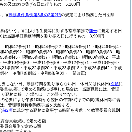
の又は次に掲げる日に行うもの 5,100円
。)
(
勤務条件条例第3条の2第2項
の規定により勤務した日を除
動をいう。)
における生徒等に対する指導業務で
前号
に規定する日
は当該半日勤務時間を割り振る日に行うもの 3,900円
1・昭和42条例11・昭和44条例22・昭和45条例11・昭和46条例4・
和49条例92・昭和50条例30・昭和50条例39・昭和50条例83・昭
55条例45・昭和56条例37・昭和57条例31・昭和60条例62・平成
・平成10条例50・平成11条例59・平成12条例71・平成13条例6・
成21条例39・平成22条例20・平成23条例18・平成26条例42・平成
条例44・令和7条例62・令和8条例39・一部改正)
を要しない日、勤務時間を割り振らない日、休日又は代休日
(
次項
に
委員会規則で定める勤務に従事した場合は、当該職員には、管理
より勤務に服した場合は、この限りでない。
の必要により午後10時から翌日の午前5時までの間
(週休日等に含
は、管理職員特別勤務手当を支給する。
額
(
前2項
に規定する勤務に従事する時間を考慮して教育委員会規則
て教育委員会規則で定める額
育委員会規則で定める額
員会規則で定める。