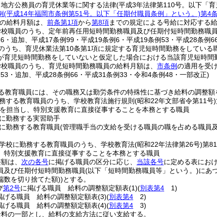
、地方公務員の育児休業等に関する法律
(平成3年法律第110号。以下「
例
(平成14年福岡市条例第51号。以下「任期付職員条例」という。)
第4
の給料月額は、
前条第1項
から
第8項
までの規定による号給に対応する
学校職員のうち、定年前再任用短時間勤務職員及び任期付短時間勤務職
例6・追加、平成17条例99・平成19条例6・平成19条例53・平成28条例6
のうち、育児休業法第10条第1項に規定する育児短時間勤務をしている
が育児短時間勤務をしていないと仮定した場合における当該育児短時間
学校職員のうち、育児短時間勤務職員の給料月額は、
市条例
の適用を受
例53・追加、平成28条例66・平成31条例33・令和4条例48・一部改正)
る教育職員には、その職務又は勤労条件の特殊性に基づき給料の調整額
務する教育職員のうち、学校教育法施行規則
(昭和22年文部省令第11号)
を担当し、特別支援教育に直接従事することを本務とする職員
に勤務する実習助手
に勤務する教育職員
(管理職手当の支給を受ける職員の職を占める職員
学校に勤務する教育職員のうち、学校教育法
(昭和22年法律第26号)
第8
、特別支援教育に直接従事することを本務とする職員
整額は、
次の各号
に掲げる職員の区分に応じ、
当該各号
に定める表にお
員及び任期付短時間勤務職員
(以下「短時間勤務職員等」という。)
にあ
端数を切り捨てた額)
)
とする。
び
第2号
に掲げる職員 給料の調整額定額表
(1)
(
別表第4
1)
掲げる職員 給料の調整額定額表
(3)
(
別表第4
2)
掲げる職員 給料の調整額定額表
(4)
(
別表第4
3)
給料の一部とし、給料の支給方法に従い支給する。