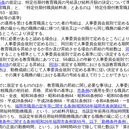
5条
の規定は、特定任期付教育職員の号給及び給料月額の決定について
育職員」と、「特定任期付職員給料表」とあるのは「特定任期付教育職
53・追加)
給等の基準)
表の適用を受ける教育職員となつた者の号給は、人事委員会規則で定め
職務の級から他の職務の級に移つた場合又は一の職から同じ職務の級の
るところにより決定する。
、特に必要があると認める場合は、人事委員会規則で定めるところによ
は、人事委員会規則で定める日に、同日前で人事委員会規則で定める期
り教育職員を昇給させるか否か及び昇給させる場合の昇給の号給数は、
とすることを標準として人事委員会規則で定める基準に従い決定するも
規則で定める教育職員にあつては、56歳以上の年齢で人事委員会規則で
第4項
の規定による昇給は、
同項
に規定する期間における当該教育職員
数は、勤務成績に応じて人事委員会規則で定める基準に従い決定するも
は、その属する職務の級における最高の号給を超えて行うことができな
でに規定するもののほか、教育職員の昇給に関し必要な事項は、人事委
学校職員の初任給、昇格、昇給等の基準は、
市条例
の適用を受ける職員
例51・全改、昭和36条例3・昭和45条例44・昭和46条例50・昭和50条例
20・平成28条例42・平成28条例66・平成31条例33・令和4条例48・一
のうち、
福岡市職員の定年等に関する条例
(昭和58年福岡市条例第62
任用短時間勤務職員」という。)
の給料月額は、当該定年前再任用短時間
額のうち、当該定年前再任用短時間勤務職員の属する職務の級に応じた
務条件に関する条例
(昭和26年福岡市条例第55号。以下「勤務条件条例
週間の正規の勤務時間」という。)
を38時間45分で除して得た数
(以下「算