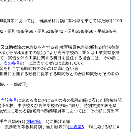
務職員等にあつては、当該給料月額に算出率を乗じて得た額)
に100
32・昭和49条例68・昭和51条例41・昭和53条例58・平成8条例
諭又は助教諭の免許状を有する者
(教育職員免許法
(昭和24年法律第
2項から第4項までの規定により高等学校の工業又は工業実習を担
て、実習を伴う工業に関する科目を担任する場合には、その者に
、
次の各号
の一に該当する者には支給しない。
習を担当する時間数の2分の1に満たない者
担当に附随する勤務に従事する時間数との合計時間数がその者の
例66・一部改正)
、
当該各号
に定める表におけるその者の職務の級に応じた額
(短時間
(小学校、中学校及び高等学校の学級に限り、特別支援学級を除
会が別に定める額
(短時間勤務職員等にあつては、その額に算出率
手当月額表
(1)
(
別表第5
1)
に掲げる額
の 義務教育等教員特別手当月額表
(1)
(
別表第5
1)
に掲げる額に4