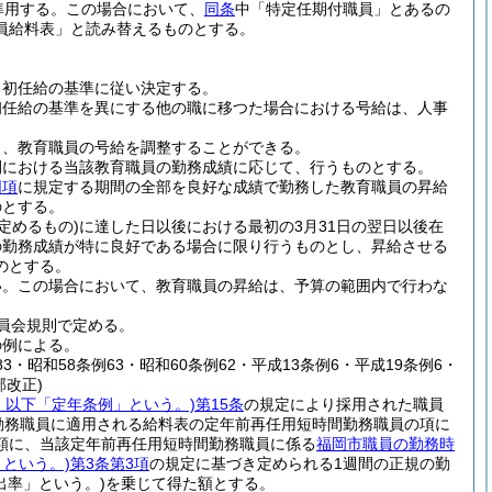
準用する。
この場合において、
同条
中「特定任期付職員」とあるの
員給料表」と読み替えるものとする。
る初任給の基準に従い決定する。
初任給の基準を異にする他の職に移つた場合における号給は、人事
り、教育職員の号給を調整することができる。
間における当該教育職員の勤務成績に応じて、行うものとする。
同項
に規定する期間の全部を良好な成績で勤務した教育職員の昇給
のとする。
定めるもの)
に達した日以後における最初の3月31日の翌日以後在
の勤務成績が特に良好である場合に限り行うものとし、昇給させる
のとする。
い。
この場合において、教育職員の昇給は、予算の範囲内で行わな
員会規則で定める。
の例による。
83・昭和58条例63・昭和60条例62・平成13条例6・平成19条例6・
部改正)
号。以下「定年条例」という。)
第15条
の規定により採用された職員
勤務職員に適用される給料表の定年前再任用短時間勤務職員の項に
額に、当該定年前再任用短時間勤務職員に係る
福岡市職員の勤務時
」という。)
第3条第3項
の規定に基づき定められる1週間の正規の勤
出率」という。)
を乗じて得た額とする。