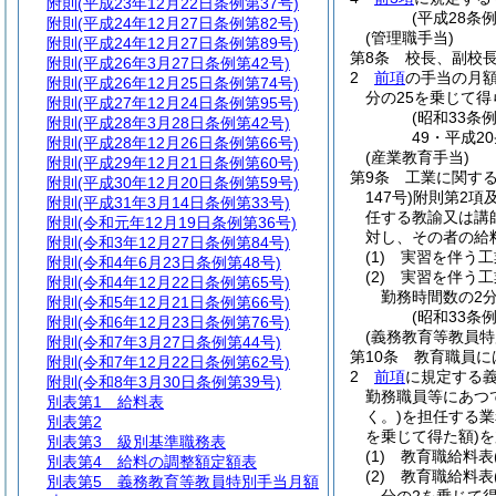
附則
(平成23年12月22日条例第37号)
(平成28条
附則
(平成24年12月27日条例第82号)
(管理職手当)
附則
(平成24年12月27日条例第89号)
第8条
校長、副校
附則
(平成26年3月27日条例第42号)
2
前項
の手当の月
附則
(平成26年12月25日条例第74号)
分の25を乗じて
附則
(平成27年12月24日条例第95号)
(昭和33条
附則
(平成28年3月28日条例第42号)
49・平成2
附則
(平成28年12月26日条例第66号)
(産業教育手当)
附則
(平成29年12月21日条例第60号)
第9条
工業に関す
附則
(平成30年12月20日条例第59号)
147号)
附則第2項
附則
(平成31年3月14日条例第33号)
任する教諭又は講
附則
(令和元年12月19日条例第36号)
対し、その者の給
附則
(令和3年12月27日条例第84号)
(1)
実習を伴う工
附則
(令和4年6月23日条例第48号)
(2)
実習を伴う工
附則
(令和4年12月22日条例第65号)
勤務時間数の2
附則
(令和5年12月21日条例第66号)
(昭和33条
附則
(令和6年12月23日条例第76号)
(義務教育等教員特
附則
(令和7年3月27日条例第44号)
第10条
教育職員に
附則
(令和7年12月22日条例第62号)
2
前項
に規定する
附則
(令和8年3月30日条例第39号)
勤務職員等にあつ
別表第1
給料表
く。)
を担任する業
別表第2
を乗じて得た額)
を
別表第3
級別基準職務表
(1)
教育職給料表
別表第4
給料の調整額定額表
(2)
教育職給料表
別表第5
義務教育等教員特別手当月額