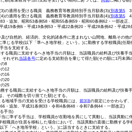
得た額
(産業教育手当の支給を受けない期間にあつては、
同表
に掲げる額)
(3)
の適用を受ける職員 義務教育等教員特別手当月額表
(3)
(
別表第5
3
(4)
の適用を受ける職員 義務教育等教員特別手当月額表
(4)
(
別表第5
4
例83・追加、昭和53条例58・昭和55条例59・昭和60条例62・一部改
・平成19条例6・平成19条例53・平成22条例20・平成28条例42・平成2
件及び自然的、経済的、文化的諸条件に恵まれない山間地、離島その他
に準じる学校
(以下「準へき地学校」という。)
に勤務する学校職員
(任
手当を支給する。
務する職員に支給するへき地手当の月額は、当該職員の給料及び扶養手
、それぞれ
当該各号
に定める支給割合を乗じて得た額
(その額に1円未
分の8
の12
の16
の20
の25
務する職員に支給するへき地手当の月額は、当該職員の給料及び扶養手
は、その端数を切り捨てた額)
とする。
よる地域手当の支給を受ける学校職員には、
前3項
の規定にかかわらず、
例66・追加、平成31条例33・令和4条例48・令和7条例44・一部改正)
る手当)
手当に準ずる手当は、学校職員が在勤地を異にして異動し、当該異動に
学校職員が住居を移転した場合において、当該異動の直後に勤務する学
(以下「へき地等学校」という。)
に該当するときに支給する。