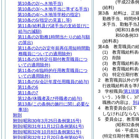
(平成22条
第10条の2
(へき地手当)
(給料)
第10条の3
(へき地手当に準ずる手当)
第3条
給料は、正
第10条の4
(へき地等学校の指定)
勤務手当、時間外
第10条の5
(指定の見直し等)
末手当、勤勉手当
第11条
(給料及び諸手当の支給並びに
(昭和31条
給与の減額)
和50条例3
第11条の2
(勤務1時間当たりの給与額
(給料表)
の算出)
第4条
教育職員の
第11条の2の2
(定年前再任用短時間勤
(1)
教育職給料表
務職員についての適用除外)
(2)
削除
第11条の3
(特定任期付教育職員につ
(3)
教育職給料表
いての適用除外)
(4)
教育職給料表
第11条の4
(臨時的任用教育職員につ
(5)
特定任期付教
いての適用除外)
2
教育職員以外の
第11条の5
(会計年度任用職員の給与)
行政職給料表を準
第11条の6
3
学校職員
(
第1項第
第11条の7
いう。)
を除く。)
第12条
(休職者及び停職者の給与)
職務の内容は、
別
第13条
(この条例の施行に関し必要な
4
教育委員会
(以下
事項)
しなければならな
附則
5
委員会は、教育
附則
(昭和30年3月25日条例第15号)
(昭和32条
附則
(昭和31年11月12日条例第61号)
66・平成3
附則
(昭和32年10月8日条例第51号)
(特定任期付教育職
附則
(昭和32年12月20日条例第60号)