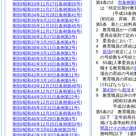
第4条の2
市条例第
附則
(昭和33年11月27日条例第55号)
は「特定任期付教
附則
(昭和33年11月27日条例第56号)
(平成14条例
附則
(昭和34年12月28日条例第41号)
(初任給、昇格、昇
附則
(昭和35年8月22日条例第40号)
第5条
新たに給料
附則
(昭和35年11月10日条例第45号)
2
教育職員が一の
附則
(昭和35年11月17日条例第46号)
委員会規則で定め
附則
(昭和36年2月27日条例第3号)
3
委員会において
附則
(昭和37年3月29日条例第4号)
4
教育職員の昇給
附則
(昭和38年3月11日条例第2号)
5
前項
の規定によ
附則
(昭和39年3月12日条例第1号)
の号給数を4号給
附則
(昭和40年3月31日条例第2号)
6
55歳
(人事委員会
附則
(昭和41年3月10日条例第1号)
職する教育職員の
附則
(昭和42年3月13日条例第3号)
場合の昇給の号給
附則
(昭和42年3月30日条例第11号)
7
教育職員の昇給
附則
(昭和43年3月14日条例第5号)
ければならない。
附則
(昭和43年12月23日条例第48号)
8
第4項
から
前項
ま
附則
(昭和43年12月27日条例第51号)
9
教育職員以外の
附則
(昭和44年3月31日条例第22号)
(昭和32条
附則
(昭和44年12月22日条例第54号)
平成22条例
附則
(昭和45年3月31日条例第11号)
第5条の2
教育職員
附則
(昭和45年12月24日条例第44号)
(以下「定年前再
附則
(昭和46年3月29日条例第4号)
掲げる基準給料月
附則
(昭和46年12月25日条例第50号)
間及びその他の勤
附則
(昭和47年3月6日条例第20号)
務時間
(以下「1
附則
(昭和47年3月30日条例第32号)