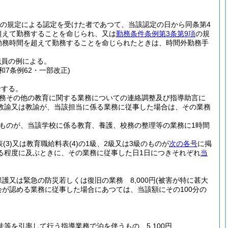
1項の規定による認定を受けた者であつて、当該認定の日から同条第4
超えて勤務することを命じられ、又は
勤務条件条例第3条第9項
の規
勤務時間を超えて勤務することを命じられたときは、時間外勤務手
職員の例による。
令和7条例62・一部改正)
給する。
務その他の教育に関する業務についての連絡調整及び指導助言に
教諭又は教諭が、当該担当に係る業務に従事した場合は、その業務
ものが、当該学校に係る教育、養護、校務の整理等の業務に1時間
表
(3)
又は教育職給料表
(4)
の1級、2級又は3級のものが
次の各号
に掲
る程度に及ぶときに、その業務に従事した日1日につきそれぞれ
当
保護又は緊急の防災若しくは復旧の業務 8,000円
(被害が特に甚大
が認める業務に従事した場合にあつては、当該額にその100分の
徒等を引率して行う指導業務で泊を伴うもの 5,100円