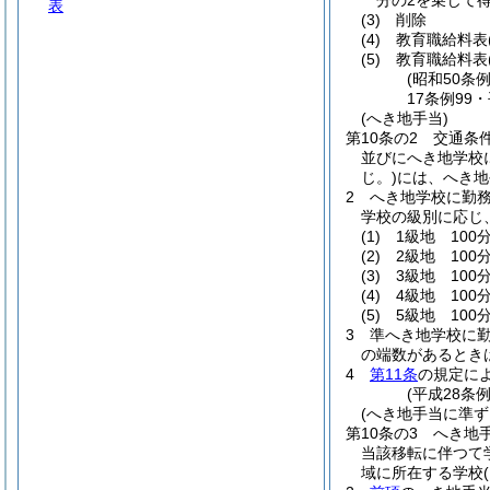
分の2を乗じて
表
(3)
削除
(4)
教育職給料表
(5)
教育職給料表
(昭和50条
17条例99
(へき地手当)
第10条の2
交通条
並びにへき地学校
じ。)
には、へき地
2
へき地学校に勤
学校の級別に応じ
(1)
1級地 100
(2)
2級地 100分
(3)
3級地 100分
(4)
4級地 100分
(5)
5級地 100分
3
準へき地学校に勤
の端数があるとき
4
第11条
の規定に
(平成28条
(へき地手当に準ず
第10条の3
へき地
当該移転に伴つて
域に所在する学校