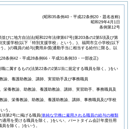
(昭和35条例40・平成22条例20・題名改称)
昭和29年4月1日
条例第12号
5項並びに地方自治法
(昭和22年法律第67号)
第203条の2第5項及び第
別支援学校
(以下「特別支援学校」という。)
、福岡市立小学校
(以下
う。)
の職員の給与
(費用弁償
(通勤手当に相当する給付に限る。以
成28条例42・平成28条例66・平成31条例33・一部改正)
般職に属するもの
(法第22条の2第1項に規定する職員を除く。)
をい
教諭、養護助教諭、講師、実習助手及び事務職員
、栄養教諭、助教諭、養護助教諭、講師、実習助手、事務職員及
教諭、栄養教諭、助教諭、養護助教諭、講師、事務職員及び学校
をいう。
1項第2号に掲げる職員
(
単純な労務に雇用される職員の給与の種類
の適用を受ける職員を除く。)
をいい、パートタイム会計年度任用
職員を除く。)
をいう。