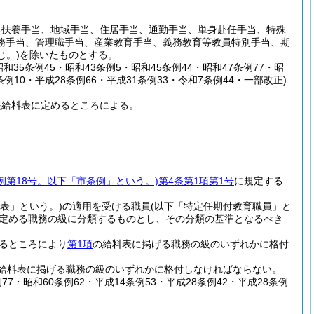
る扶養手当、地域手当、住居手当、通勤手当、単身赴任手当、特殊
務手当、管理職手当、産業教育手当、義務教育等教員特別手当、期
じ。)
を除いたものとする。
昭和35条例45・昭和43条例5・昭和45条例44・昭和47条例77・昭
条例10・平成28条例66・平成31条例33・令和7条例44・一部改正)
該給料表に定めるところによる。
条例第18号。以下「市条例」という。)
第4条第1項第1号
に規定する
表」という。)
の適用を受ける職員
(以下「特定任期付教育職員」と
定める職務の級に分類するものとし、その分類の基準となるべき
るところにより
第1項
の給料表に掲げる職務の級のいずれかに格付
給料表に掲げる職務の級のいずれかに格付しなければならない。
例77・昭和60条例62・平成14条例53・平成28条例42・平成28条例