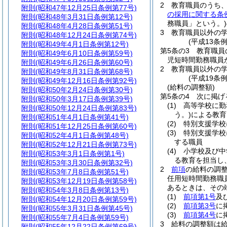
2
教育職員のうち
附則
(昭和47年12月25日条例第77号)
の採用に関する条
附則
(昭和48年3月31日条例第12号)
務職員」という。)
附則
(昭和48年4月28日条例第51号)
3
教育職員以外の
附則
(昭和48年12月24日条例第74号)
(平成13条
附則
(昭和49年4月1日条例第12号)
第5条の3
教育職員
附則
(昭和49年6月10日条例第59号)
児短時間勤務職員
附則
(昭和49年6月26日条例第60号)
2
教育職員以外の
附則
(昭和49年8月31日条例第68号)
(平成19条
附則
(昭和49年12月16日条例第92号)
(給料の調整額)
附則
(昭和50年2月24日条例第30号)
第5条の4
次に掲げ
附則
(昭和50年3月17日条例第39号)
(1)
高等学校に勤
附則
(昭和50年12月24日条例第83号)
う。)
による教育
附則
(昭和51年4月1日条例第41号)
(2)
特別支援学校
附則
(昭和51年12月25日条例第60号)
(3)
特別支援学校
附則
(昭和52年4月1日条例第48号)
する職員
附則
(昭和52年12月21日条例第73号)
(4)
小学校及び中
附則
(昭和53年3月1日条例第1号)
る教育を担当し
附則
(昭和53年3月30日条例第32号)
2
前項
の給料の調
附則
(昭和53年7月8日条例第51号)
任用短時間勤務職
附則
(昭和53年12月19日条例第58号)
あるときは、その
附則
(昭和54年3月8日条例第13号)
(1)
前項第1号
及
附則
(昭和54年12月20日条例第59号)
(2)
前項第3号
に
附則
(昭和55年3月31日条例第45号)
(3)
前項第4号
に
附則
(昭和55年7月4日条例第59号)
3
給料の調整額は
附則
(昭和55年12月22日条例第69号)