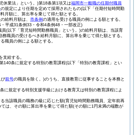
育児休業法」という。)
第18条第1項又は
福岡市一般職の任期付職員
条
の規定により任期を定めて採用されたもの
(以下「任期付短時間勤
給料月額に、算出率を乗じて得た額とする。
員の給料月額は、
市条例
の適用を受ける職員の例による額とする。
6・平成31条例33・令和4条例48・一部改正)
職員
(以下「育児短時間勤務職員」という。)
の給料月額は、当該育
勤務職員の受けるべき給料月額に、算出率を乗じて得た額とする。
ける職員の例による額とする。
を支給する。
第140条に規定する特別の教育課程
(以下「特別の教育課程」とい
及び
前号
の職員を除く。)
のうち、直接教育に従事することを本務と
1条に規定する特別支援学級における教育又は特別の教育課程によ
ける当該職員の職務の級に応じた額
(育児短時間勤務職員、定年前再
つては、その額に算出率を乗じて得た額
(その額に1円未満の端数が