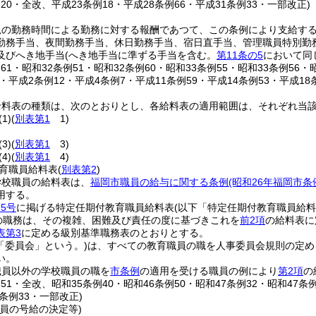
例20・全改、平成23条例18・平成28条例66・平成31条例33・一部改正)
規の勤務時間による勤務に対する報酬であつて、この条例により支給す
勤務手当、夜間勤務手当、休日勤務手当、宿日直手当、管理職員特別勤
及びへき地手当
(へき地手当に準ずる手当を含む。
第11条の5
において同
例61・昭和32条例51・昭和32条例60・昭和33条例55・昭和33条例56・
3・平成2条例12・平成4条例7・平成11条例59・平成14条例53・平成18
給料表の種類は、次のとおりとし、各給料表の適用範囲は、それぞれ当
(1)
(
別表第1
1)
(3)
(
別表第1
3)
(4)
(
別表第1
4)
育職員給料表
(
別表第2
)
学校職員の給料表は、
福岡市職員の給与に関する条例
(昭和26年福岡市
用する。
5号
に掲げる特定任期付教育職員給料表
(以下「特定任期付教育職員給料
の職務は、その複雑、困難及び責任の度に基づきこれを
前2項
の給料表に
表第3
に定める級別基準職務表のとおりとする。
「委員会」という。)
は、すべての教育職員の職を人事委員会規則の定め
い。
職員以外の学校職員の職を
市条例
の適用を受ける職員の例により
第2項
の
例51・全改、昭和35条例40・昭和46条例50・昭和47条例32・昭和47条
1条例33・一部改正)
員の号給の決定等)