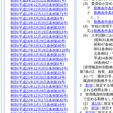
附則
(平成9年12月22日条例第67号)
(3)
委員会が定め
附則
(平成10年12月28日条例第50号)
ア
勤務条件条
附則
(平成11年12月20日条例第59号)
イ
勤務条件条
附則
(平成12年12月21日条例第71号)
く。)
附則
(平成13年3月29日条例第6号)
ウ
勤務条件条
附則
(平成13年12月20日条例第56号)
(4)
学校の管理下
附則
(平成14年3月28日条例第33号)
又は
勤務条件条
附則
(平成14年12月19日条例第53号)
(5)
入学試験にお
附則
(平成15年12月18日条例第53号)
(昭和31条
附則
(平成16年3月29日条例第40号)
昭和47条例
附則
(平成17年3月31日条例第99号)
和51条例6
附則
(平成17年12月19日条例第118号)
元条例52・
附則
(平成18年3月30日条例第10号)
平成14条例
附則
(平成18年12月28日条例第66号)
28条例42
附則
(平成19年3月15日条例第6号)
(管理職員特別勤務
附則
(平成19年12月20日条例第53号)
第7条の2
校長、副
附則
(平成20年3月27日条例第22号)
おいて「週休日等
附則
(平成21年3月26日条例第14号)
職員特別勤務手当
附則
(平成21年3月26日条例第39号)
2
前項
に規定する
附則
(平成21年12月24日条例第57号)
まれる時間を除く。
附則
(平成22年3月29日条例第20号)
3
管理職員特別勤
附則
(平成22年12月27日条例第36号)
で定める勤務をした
附則
(平成22年12月27日条例第40号)
(1)
第1項
に規定
附則
(平成23年3月17日条例第18号)
(2)
前項
に規定
附則
(平成23年12月22日条例第31号)
4
前3項
に規定する