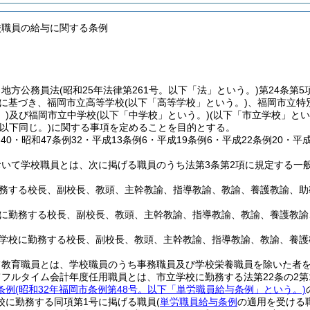
校職員の給与に関する条例
、地方公務員法
(昭和25年法律第261号。以下「法」という。)
第24条第
定に基づき、福岡市立高等学校
(以下「高等学校」という。)
、福岡市立特
)
及び福岡市立中学校
(以下「中学校」という。)
(以下「市立学校」とい
以下同じ。)
に関する事項を定めることを目的とする。
例40・昭和47条例32・平成13条例6・平成19条例6・平成22条例20・平
おいて学校職員とは、次に掲げる職員のうち法第3条第2項に規定する一
務する校長、副校長、教頭、主幹教諭、指導教諭、教諭、養護教諭、助
に勤務する校長、副校長、教頭、主幹教諭、指導教諭、教諭、養護教諭
学校に勤務する校長、副校長、教頭、主幹教諭、指導教諭、教諭、養護
て教育職員とは、学校職員のうち事務職員及び学校栄養職員を除いた者
フルタイム会計年度任用職員とは、市立学校に勤務する法第22条の2第
条例
(昭和32年福岡市条例第48号。以下「単労職員給与条例」という。)
校に勤務する同項第1号に掲げる職員
(
単労職員給与条例
の適用を受ける