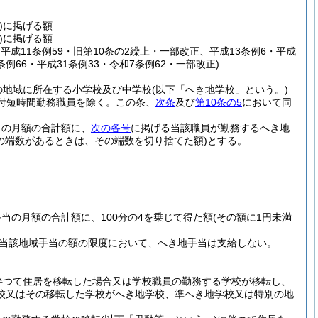
)
に掲げる額
)
に掲げる額
正、平成11条例59・旧第10条の2繰上・一部改正、平成13条例6・平成
8条例66・平成31条例33・令和7条例62・一部改正)
の地域に所在する小学校及び中学校
(以下「へき地学校」という。)
期付短時間勤務職員を除く。この条、
次条
及び
第10条の5
において同
当の月額の合計額に、
次の各号
に掲げる当該職員が勤務するへき地
満の端数があるときは、その端数を切り捨てた額)
とする。
当の月額の合計額に、100分の4を乗じて得た額
(その額に1円未満
当該地域手当の額の限度において、へき地手当は支給しない。
伴つて住居を移転した場合又は学校職員の勤務する学校が移転し、
校又はその移転した学校がへき地学校、準へき地学校又は特別の地