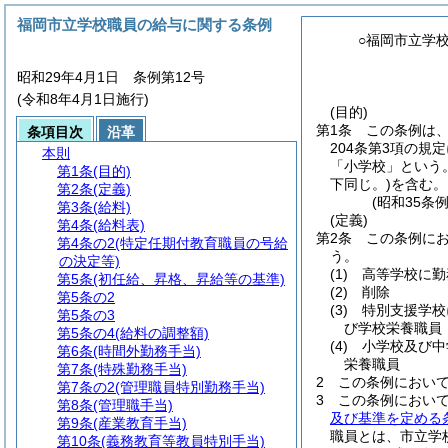
福岡市立学校職員の給与に関する条例
○福岡市立学
昭和29年4月1日 条例第12号
(令和8年4月1日施行)
(目的)
第1条
この条例は
条項目次
沿革
204条第3項の規
本則
「小学校」という。
第1条
(目的)
下同じ。)
を含む。
第2条
(定義)
(昭和35条
第3条
(給料)
(定義)
第4条
(給料表)
第2条
この条例に
第4条の2
(特定任期付教育職員の号給
う。
の決定等)
(1)
高等学校に勤
第5条
(初任給、昇格、昇給等の基準)
(2)
削除
第5条の2
(3)
特別支援学校
第5条の3
び学校栄養職員
第5条の4
(給料の調整額)
(4)
小学校及び中
第6条
(時間外勤務手当)
栄養職員
第7条
(特殊勤務手当)
2
この条例におい
第7条の2
(管理職員特別勤務手当)
3
この条例において
第8条
(管理職手当)
及び基準を定める
第9条
(産業教育手当)
職員とは、市立学
第10条
(義務教育等教員特別手当)