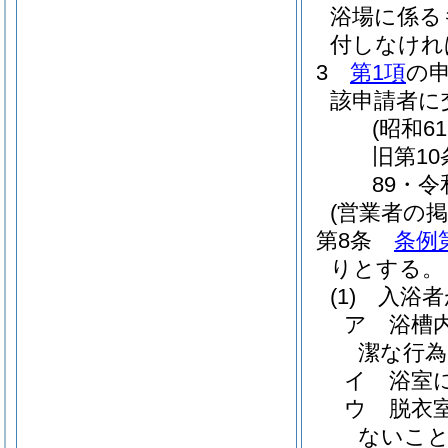
浴場に係る
付しなけれ
3
第1項
の
該申請者に
(昭和6
旧第1
89・令
(営業者の掲
第8条
条例
りとする。
(1)
入浴者
ア
浴槽
潔な行
イ
浴室
ウ
脱衣
ないこ