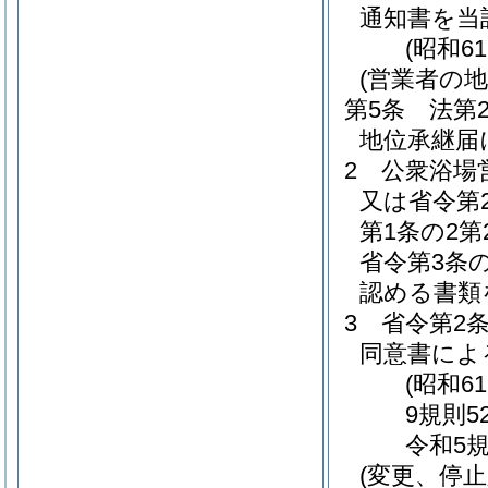
通知書を当
(昭和6
(営業者の
第5条
法第
地位承継届
2
公衆浴場
又は省令第
第1条の2
省令第3条
認める書類
3
省令第2
同意書によ
(昭和6
9規則5
令和5規
(変更、停