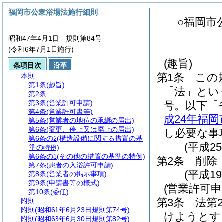
福岡市公衆浴場法施行細則
○福岡市
昭和47年4月1日 規則第84号
(令和6年7月1日施行)
(趣旨)
条項目次
沿革
第1条
この
本則
第1条
(趣旨)
「法」とい
第2条
第3条
(営業許可申請)
号。以下「
第4条
(営業許可書等)
成24年福
第5条
(営業者の地位の承継の届出)
第6条
(変更、停止又は廃止の届出)
し必要な事
第6条の2
(構造設備に関する措置の基
(平成2
準の特例)
第6条の3
(その他の措置の基準の特例)
第2条
削除
第7条
(患者の入浴許可申請)
(平成19
第8条
(営業者の掲示事項)
第9条
(申請書等の様式)
(営業許可申
第10条
(委任)
第3条
法第
附則
附則
(昭和61年6月23日規則第74号)
けようとす
附則
(昭和63年6月30日規則第82号)