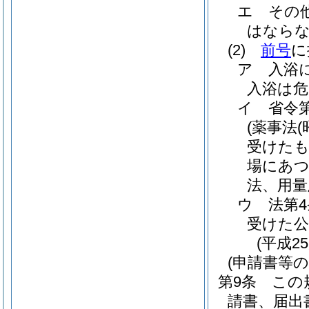
エ
その
はなら
(2)
前号
に
ア
入浴
入浴は
イ
省令
(薬事法
(
受けたも
場にあつ
法、用量
ウ
法第
受けた
(平成2
(申請書等の
第9条
この
請書、届出