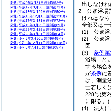
附則
(平成9年3月31日規則第52号)
出しなけれ
附則
(平成12年3月30日規則第71号)
2
公衆浴場
附則
(平成13年3月29日規則第50号)
附則
(平成15年12月1日規則第120号)
ければなら
附則
(平成17年3月31日規則第72号)
全部又は一
附則
(平成19年3月29日規則第89号)
附則
(平成25年3月25日規則第28号)
(1)
公衆浴
附則
(平成28年3月31日規則第64号)
(2)
公衆浴
附則
(令和5年3月30日規則第48号)
附則
(令和5年12月11日規則第118号)
図
附則
(令和6年7月1日規則第105号)
(3)
条例第
浴場」とい
する場合
が
条例
に
は、測量
士若しく
228号)
第
に限る。)
(4)
法人に