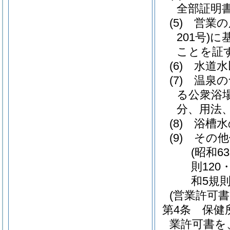
全部証明
(5)
営業の
201号)
に
ことを証
(6)
水道水
(7)
温泉の
る公衆浴
分、用法
(8)
浴槽水
(9)
その他
(昭和6
則120
和5規則
(営業許可書
第4条
保健
業許可書を