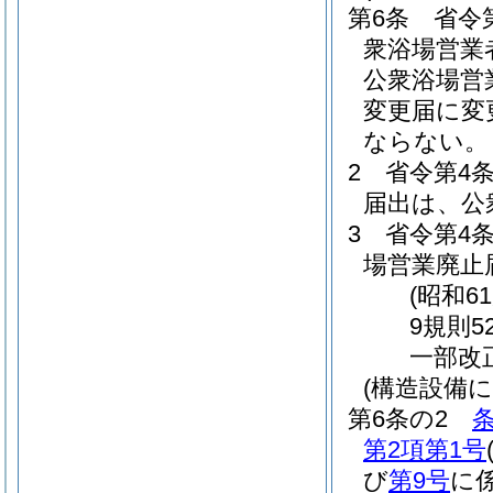
第6条
省令
衆浴場営業
公衆浴場営
変更届に変
ならない。
2
省令第4
届出は、公
3
省令第4
場営業廃止
(昭和6
9規則5
一部改
(構造設備
第6条の2
第2項第1号
び
第9号
に