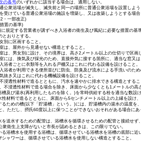
次の各号
のいずれかに該当する場合は、適用しない。
通公衆浴場が滅失し、滅失前と同一の場所に普通公衆浴場を設置しよう
を受けている普通公衆浴場の施設を増築し、又は改築しようとする場合
52・一部改正)
措置の基準)
2項に規定する営業者が講ずべき入浴者の衛生及び風紀に必要な措置の基
のとおりとする。
女別に区画すること。
室は、屋外から見通せない構造とすること。
室は、男女別に設け、その境界は、高さ2メートル以上の仕切りで区画
室には、換気及び採光のため、直接外気に接する箇所に、適当な窓又は
入浴者ごとに衣類等を入れる戸棚又はこれに代わる設備を設けること。
入浴者が利用できる便所並びに防虫、防臭及び流水による手洗いのため
気抜き又はこれに代わる機械設備を設けること。
不浸透性材料で造るとともに、汚水を速やかに排水できる構造とするこ
、不浸透性材料で造る場合を除き、床面から少なくとも1メートルの高
浴槽及び湯水
(再利用したものを除く。)
を常時供給する栓を適当な数設
水性材料で造るとともに、床面から5センチメートル以上の上縁を設け
するための槽
(以下「貯湯槽」という。)
には、貯湯槽内の湯水の温度を、
と。
ただし、摂氏60度以上に保つことができないおそれがある場合に
水を送水するための配管は、浴槽水を循環させるための配管と接続せず
公衆衛生上支障がないと市長が認めるときは、この限りでない。
いる浴槽水を使用する浴槽は、循環させている浴槽水を浴槽の底部に近
びシャワーは、循環させている浴槽水を使用しない構造とすること。