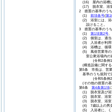
(16)
屋内の浴槽
(17)
脱衣室、浴
2
措置の基準のう
(1)
前項各号
(
第1
(2)
浴室には、浴
設けること。
3
措置の基準のう
(1)
第1項第2号
、
(2)
個室は、適当
(3)
入浴者が利用
(4)
浴槽は、循環
(5)
風俗営業等の
室公衆浴場内の
(令和2条例
(構造設備に関する
第5条
市長は、営
基準のうち規則で
(令和5条例
(その他の措置の基
第6条
第4条第1項
(1)
脱衣室及び浴
(2)
脱衣室、浴室
(3)
脱衣室、浴室
(4)
7歳以上の男
(5)
入浴者に、く