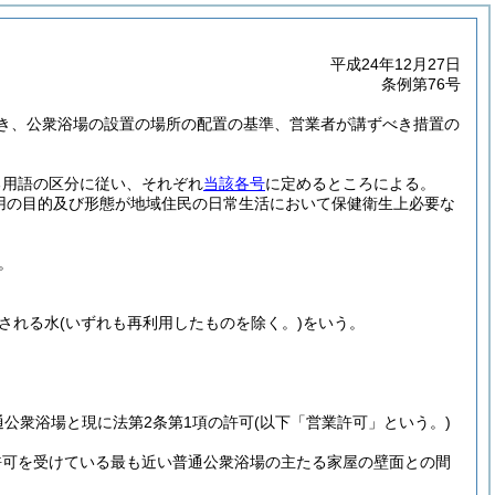
平成24年12月27日
条例第76号
き、公衆浴場の設置の場所の配置の基準、営業者が講ずべき措置の
る用語の区分に従い、それぞれ
当該各号
に定めるところによる。
用の目的及び形態が地域住民の日常生活において保健衛生上必要な
。
される水
(いずれも再利用したものを除く。)
をいう。
公衆浴場と現に法第2条第1項の許可
(以下「営業許可」という。)
許可を受けている最も近い普通公衆浴場の主たる家屋の壁面との間