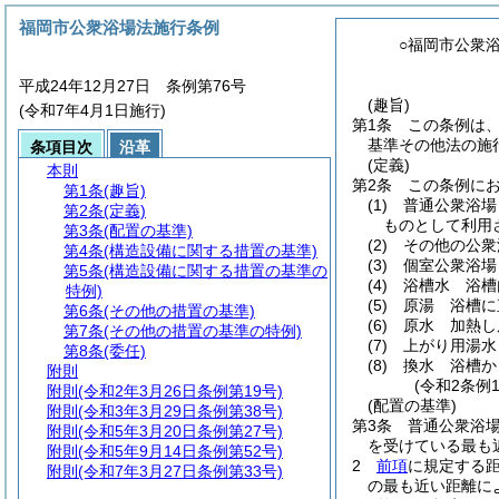
福岡市公衆浴場法施行条例
○福岡市公衆
平成24年12月27日 条例第76号
(趣旨)
(令和7年4月1日施行)
第1条
この条例は
基準その他法の施
条項目次
沿革
(定義)
本則
第2条
この条例に
第1条
(趣旨)
(1)
普通公衆浴場
第2条
(定義)
ものとして利用
第3条
(配置の基準)
(2)
その他の公衆
第4条
(構造設備に関する措置の基準)
(3)
個室公衆浴場
第5条
(構造設備に関する措置の基準の
(4)
浴槽水 浴槽
特例)
(5)
原湯 浴槽に
第6条
(その他の措置の基準)
(6)
原水 加熱し
第7条
(その他の措置の基準の特例)
(7)
上がり用湯水
第8条
(委任)
(8)
換水 浴槽か
附則
(令和2条例
附則
(令和2年3月26日条例第19号)
(配置の基準)
附則
(令和3年3月29日条例第38号)
第3条
普通公衆浴場
附則
(令和5年3月20日条例第27号)
を受けている最も
附則
(令和5年9月14日条例第52号)
2
前項
に規定する
附則
(令和7年3月27日条例第33号)
の最も近い距離に