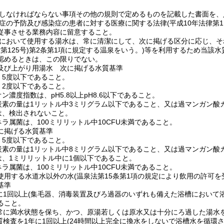
しなければならない事項その他の規則で定めるものを記載した書面を、
症の予防及び感染症の患者に対する医療に関する法律
(平成10年法律第1
従事させる業務内容に留意すること。
において使用する湯水は、常に清潔にして、次に掲げる区分に応じ、そ
第125号)
第2条第1項に規定する温泉をいう。)
等を利用するため当該水
認めるときは、この限りでない。
及び上がり用湯水 次に掲げる水質基準
、5度以下であること。
、2度以下であること。
ン濃度指数は、pH5.8以上pH8.6以下であること。
炭素の量は1リットル中3ミリグラム以下であること、又は過マンガン酸
は、検出されないこと。
ラ属菌は、100ミリリットル中10CFU未満であること。
に掲げる水質基準
、5度以下であること。
炭素の量は1リットル中8ミリグラム以下であること、又は過マンガン酸
は、1ミリリットル中に1個以下であること。
ラ属菌は、100ミリリットル中10CFU未満であること。
使用する水道水以外の水
(温泉法第15条第1項の規定により飲用の許可を
基準
に1回以上
(集毛器、消毒装置及びろ過器のいずれも備えた浴槽において浴
ること。
常に満水状態を保ち、かつ、原湯若しくは原水又は十分にろ過した湯水
質検査を1年に1回以上
(24時間以上完全に換水をしないで浴槽水を循環さ