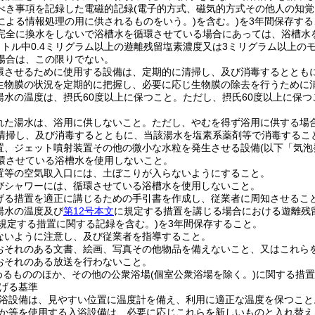
べき事項を記録した電磁的記録
(電子的方式、磁気的方式その他人の知
による情報処理の用に供されるものをいう。)
を含む。)
を3年間保存する
上完全に換水をしないで浴槽水を循環させている場合にあっては、浴槽水
ットル中0.4ミリグラム以上の遊離残留塩素濃度又は3ミリグラム以上の
場合は、この限りでない。
環させるために使用する設備は、定期的に清掃し、及び消毒するととも
生物膜の状況を定期的に把握し、必要に応じ生物膜の除去を行うために
湯水の温度は、摂氏60度以上に保つこと。
ただし、摂氏60度以上に保
れた湯水は、浴用に供しないこと。
ただし、やむを得ず浴用に供する場
清掃し、及び消毒するとともに、当該湯水を塩素系薬剤等で消毒するこ
置、ジェット噴射装置その他の微小な水粒を発生させる設備
(以下「気泡
環させている浴槽水を使用しないこと。
置等の空気取入口には、土ぼこりが入らないようにすること。
びシャワーには、循環させている浴槽水を使用しないこと。
げる措置を適正に講じるための手引書を作成し、従業者に周知させるこ
湯水の温度及び
第12号本文
に規定する措置を講じる場合における遊離残
規定する措置に関する記録を含む。)
を3年間保存すること。
ないように注意し、及び従業者を指導すること。
おそれのある文書、絵画、写真その他物品を備えないこと、又はこれら
おそれのある放送を行わないこと。
めるもののほか、その他の公衆浴場
(個室公衆浴場を除く。)
に関する措置
げる基準
浴設備は、見やすい位置に温度計を備え、利用に適正な温度を保つこと
か等を使用する入浴設備は、必要に応じこれらを新しいものと入れ替え