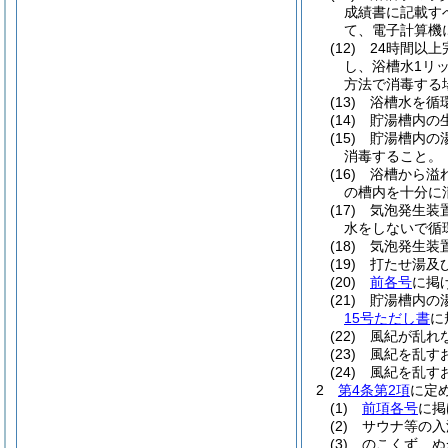
成績書に記載す
て、電子計算機
(12)
24時間以
し、浴槽水1リ
方法で消毒する
(13)
浴槽水を循
(14)
貯湯槽内の
(15)
貯湯槽内の
消毒すること。
(16)
浴槽から溢
の槽内を十分に
(17)
気泡発生装
水をしないで循
(18)
気泡発生装
(19)
打たせ湯及
(20)
前各号
に掲
(21)
貯湯槽内の
15号ただし書
に
(22)
風紀が乱れ
(23)
風紀を乱す
(24)
風紀を乱す
2
第4条第2項
に定
(1)
前項各号
に掲
(2)
サウナ等の入
(3)
のこくず、ぬ