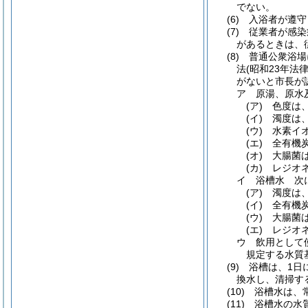
でない。
(6)
入浴者が遵守
(7)
従業者が感染
があるときは、
(8)
普通公衆浴場
法
(昭和23年法律
がないと市長が
ア
原湯、原水
(ア)
色度は
(イ)
濁度は
(ウ)
水素イオ
(エ)
全有機
(オ)
大腸菌
(カ)
レジオネ
イ
浴槽水 次
(ア)
濁度は
(イ)
全有機
(ウ)
大腸菌
(エ)
レジオネ
ウ
飲用として
規定する水質
(9)
浴槽は、1日
換水し、清掃す
(10)
浴槽水は、
(11)
浴槽水の水