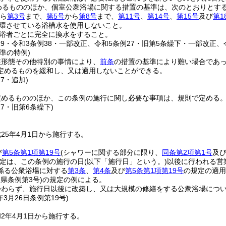
めるもののほか、個室公衆浴場に関する措置の基準は、次のとおりとす
ら
第3号
まで、
第5号
から
第8号
まで、
第11号
、
第14号
、
第15号
及び
第1
環させている浴槽水を使用しないこと。
浴者ごとに完全に換水をすること。
19・令和3条例38・一部改正、令和5条例27・旧第5条繰下・一部改正、
準の特例)
業形態その他特別の事情により、
前条
の措置の基準により難い場合であ
定めるものを緩和し、又は適用しないことができる。
27・追加)
定めるもののほか、この条例の施行に関し必要な事項は、規則で定める
27・旧第6条繰下)
25年4月1日から施行する。
び
第5条第1項第19号
(シャワーに関する部分に限り、
同条第2項第1号
及
定は、この条例の施行の日
(以下「施行日」という。)
以後に行われる営
係る公衆浴場に対する
第3条
、
第4条
及び
第5条第1項第19号
の規定の適用
岡県条例第3号)
の規定の例による。
かわらず、施行日以後に改築し、又は大規模の修繕をする公衆浴場につ
年3月26日
条例第19号)
2年4月1日から施行する。