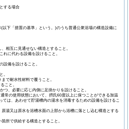
とする場合
準
(以下「措置の基準」という。)
のうち普通公衆浴場の構造設備に
し、相互に見通せない構造とすること。
これに代わる設備を設けること。
の設備を設けること。
と。
さまで耐水性材料で覆うこと。
けること。
、かつ、必要に応じ内側に足掛かりを設けること。
通常の使用状態において、摂氏60度以上に保つことができる加温
あっては、あわせて貯湯槽内の湯水を消毒するための設備を設けるこ
、原湯又は原水を浴槽水面の上部から浴槽に落とし込む構造とする
い箇所で供給する構造とすること。