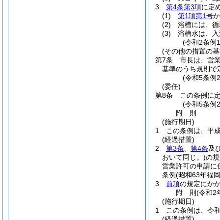
3
第4条第3項
に定
(1)
第1項第1号
か
(2)
浴槽には、循
(3)
浴槽水は、入
(令和2条例
(その他の措置の基
第7条
市長は、営
基準のうち規則で
(令和5条例
(委任)
第8条
この条例に
(令和5条例
附
則
(施行期日)
1
この条例は、平成
(経過措置)
2
第3条
、
第4条
及
おいて同じ。)
の規
営業許可の申請に
条例
(昭和63年福
3
前項
の規定にか
附
則
(令和2
(施行期日)
1
この条例は、令和
(経過措置)