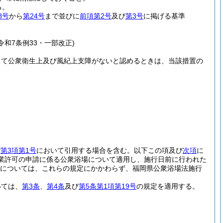
る。
8号
から
第24号
まで並びに
前項第2号
及び
第3号
に掲げる基準
令和7条例33・一部改正)
って公衆衛生上及び風紀上支障がないと認めるときは、当該措置の
。
び
第3項第1号
において引用する場合を含む。以下この項及び
次項
に
業許可の申請に係る公衆浴場について適用し、施行日前に行われた
については、これらの規定にかかわらず、福岡県公衆浴場法施行
いては、
第3条
、
第4条
及び
第5条第1項第19号
の規定を適用する。