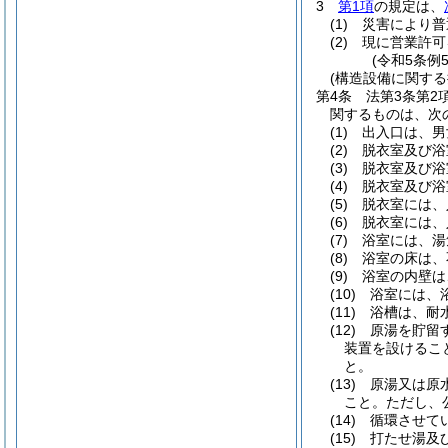
3
第1項
の規定は、
(1)
災害により普
(2)
現に営業許可
(令和5条例
(構造設備に関する
第4条
法第3条第
関するものは、次
(1)
出入口は、男
(2)
脱衣室及び浴
(3)
脱衣室及び浴
(4)
脱衣室及び浴
(5)
脱衣室には、
(6)
脱衣室には、
(7)
浴室には、湯
(8)
浴室の床は、
(9)
浴室の内壁は
(10)
浴室には、
(11)
浴槽は、耐
(12)
原湯を貯留
装置を設けるこ
と。
(13)
原湯又は原
こと。
ただし、
(14)
循環させて
(15)
打たせ湯及