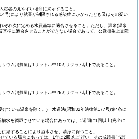
入浴者の見やすい場所に掲示すること。
14号)
により就業が制限される感染症にかかったとき又はその疑い
れぞれ次に定める水質基準に適合させること。
ただし、温泉
(温泉
質基準に適合させることができない場合であって、公衆衛生上支障
カリウム消費量は1リットル中10ミリグラム以下であること。
カリウム消費量は1リットル中25ミリグラム以下であること。
受けている温泉を除く。)
水道法
(昭和32年法律第177号)
第4条に
槽水を循環させている場合にあっては、1週間に1回以上)
完全に
を供給することにより溢水させ、清浄に保つこと。
せている場合にあっては、1年に2回以上)
行い、その成績書
(当該