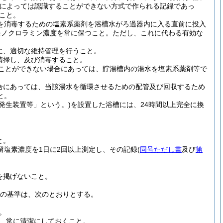
覚によっては認識することができない方式で作られる記録であっ
こと。
を消毒するための塩素系薬剤を浴槽水がろ過器内に入る直前に投入
モノクロラミン濃度を常に保つこと。
ただし、これに代わる有効な
に、適切な維持管理を行うこと。
清掃し、及び消毒すること。
つことができない場合にあっては、貯湯槽内の湯水を塩素系薬剤等で
合にあっては、当該湯水を循環させるための配管及び回収するため
と。
発生装置等」という。)
を設置した浴槽には、24時間以上完全に換
と。
留塩素濃度を1日に2回以上測定し、その記録
(
同号ただし書
及び
第
を掲げないこと。
の基準は、次のとおりとする。
。
、常に清潔にしておくこと。