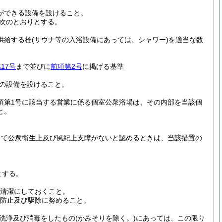
。
ができる設備を設けること。
次のとおりとする。
供給する栓
(サウナ等の入浴設備にあっては、シャワー)
を適当な数
17号
まで並びに
前項第2号
に掲げる基準
の設備を設けること。
6項第1号に該当する営業に係る個室公衆浴場は、その内部を当該個
と。
って公衆衛生上及び風紀上支障がないと認めるときは、当該措置の
とする。
に清潔にしておくこと。
の防止及び駆除に努めること。
洗浄及び消毒をしたもの
(かみそりを除く。)
にあっては、この限り