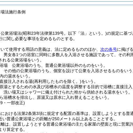
浴場法施行条例
、公衆浴場法
(昭和23年法律第139号。以下「法」という。)
の規定に基づ
行に関し必要な事項を定めるものとする。
おいて使用する用語の意義は、法に定めるもののほか、
次の各号
に掲げ
 男女各1つの浴室に同時に多数人を入浴させる施設であって、その利
される公衆浴場をいう。
浴場 公衆浴場のうち、普通公衆浴場以外のものをいう。
 その他の公衆浴場のうち、個室を設けて公衆を入浴させるものをいう
内の湯水をいう。
直接注入される湯
(再利用したものを除く。)
をいう。
原湯とするための水及び浴槽水の温度を調整する目的で浴槽に直接注入
 洗い場又はシャワーに備え付けられた栓から供給される湯水をいう。
ら浴槽水を排出し、原湯又は原水に入れ替えることをいう。
19・一部改正)
における法第2条第3項に規定する配置の基準は、設置しようとする普通
近い普通公衆浴場との距離が250メートル以上あることとする。
距離は、設置しようとする普通公衆浴場の主たる家屋の壁面と現に営業
より算定する。