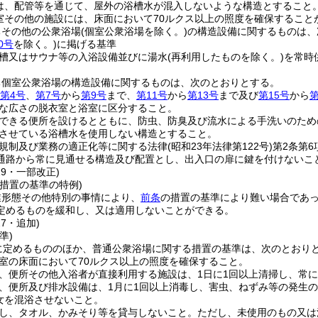
は、配管等を通じて、屋外の浴槽水が混入しないような構造とすること
室その他の施設には、床面において70ルクス以上の照度を確保すること
ちその他の公衆浴場
(個室公衆浴場を除く。)
の構造設備に関するものは、
0号
を除く。)
に掲げる基準
槽又はサウナ等の入浴設備並びに湯水
(再利用したものを除く。)
を常時
ち個室公衆浴場の構造設備に関するものは、次のとおりとする。
第4号
、
第7号
から
第9号
まで、
第11号
から
第13号
まで及び
第15号
から
第
な広さの脱衣室と浴室に区分すること。
できる便所を設けるとともに、防虫、防臭及び流水による手洗いのため
させている浴槽水を使用しない構造とすること。
規制及び業務の適正化等に関する法律
(昭和23年法律第122号)
第2条第
通路から常に見通せる構造及び配置とし、出入口の扉に鍵を付けないこ
19・一部改正)
措置の基準の特例)
業形態その他特別の事情により、
前条
の措置の基準により難い場合であ
定めるものを緩和し、又は適用しないことができる。
27・追加)
準)
に定めるもののほか、普通公衆浴場に関する措置の基準は、次のとおり
室の床面において70ルクス以上の照度を確保すること。
、便所その他入浴者が直接利用する施設は、1日に1回以上清掃し、常
、便所及び排水設備は、1月に1回以上消毒し、害虫、ねずみ等の発生
女を混浴させないこと。
し、タオル、かみそり等を貸与しないこと。
ただし、未使用のもの又は