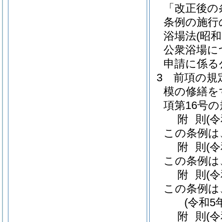
「改正後の
条例の施行
浴場法
(昭和
公衆浴場に
申請に係る
3
前項の規
模の修繕を
項第16号
附
則
(
この条例は
附
則
(
この条例は
附
則
(
この条例は
(令和5
附
則
(