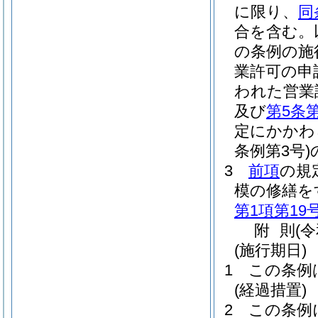
に限り、
同
合を含む。
の条例の施
業許可の申
われた営業
及び
第5条第
定にかかわ
条例第3号)
3
前項
の規
模の修繕を
第1項第19
附
則
(
(施行期日)
1
この条例
(経過措置)
2
この条例