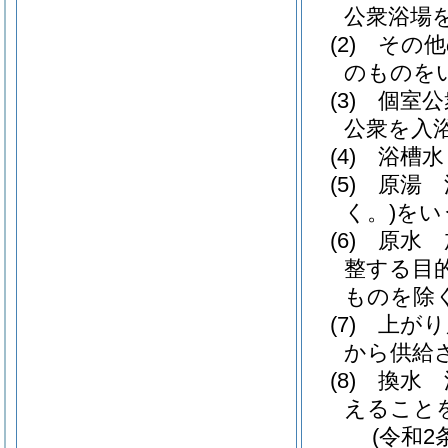
公衆浴場
(2)
その他
のものを
(3)
個室公
公衆を入
(4)
浴槽水
(5)
原湯 
く。)
をい
(6)
原水 
整する目
ものを除く
(7)
上がり
から供給
(8)
換水 
えること
(令和2