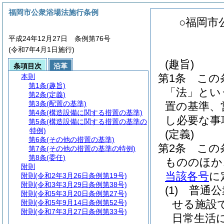
福岡市公衆浴場法施行条例
○福岡市
平成24年12月27日 条例第76号
(令和7年4月1日施行)
(趣旨)
条項目次
沿革
第1条
この
本則
第1条
(趣旨)
「法」とい
第2条
(定義)
第3条
(配置の基準)
置の基準、
第4条
(構造設備に関する措置の基準)
し必要な事
第5条
(構造設備に関する措置の基準の
特例)
(定義)
第6条
(その他の措置の基準)
第2条
この
第7条
(その他の措置の基準の特例)
第8条
(委任)
もののほか
附則
当該各号
に
附則
(令和2年3月26日条例第19号)
附則
(令和3年3月29日条例第38号)
(1)
普通公
附則
(令和5年3月20日条例第27号)
せる施設
附則
(令和5年9月14日条例第52号)
附則
(令和7年3月27日条例第33号)
日常生活