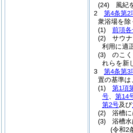
(24)
風紀
2
第4条第2
衆浴場を除
(1)
前項各
(2)
サウナ
利用に適
(3)
のこく
れらを新
3
第4条第3
置の基準は
(1)
第1項
号
、
第14
第2号
及び
(2)
浴槽に
(3)
浴槽水
(令和2