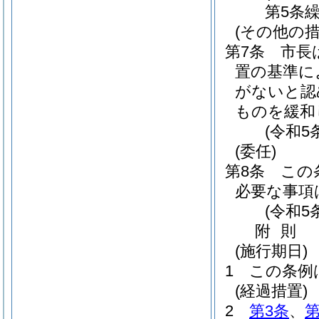
第5条
(その他の
第7条
市長
置の基準に
がないと認
ものを緩和
(令和5
(委任)
第8条
この
必要な事項
(令和5
附
則
(施行期日)
1
この条例
(経過措置)
2
第3条
、
第