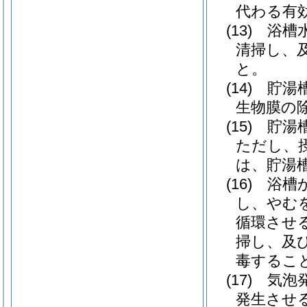
代わる有
(13)
浴槽
清掃し、
と。
(14)
貯湯
生物膜の
(15)
貯湯
ただし、
は、貯湯
(16)
浴槽
し、やむ
循環させ
掃し、及
毒するこ
(17)
気泡
発生させ