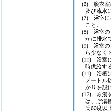
(6)
脱衣室
及び流水
(7)
浴室に
こと。
(8)
浴室の
かに排水
(9)
浴室の
ら少なく
(10)
浴室
時供給す
(11)
浴槽
メートル
かりを設
(12)
原湯
は、貯湯
氏60度