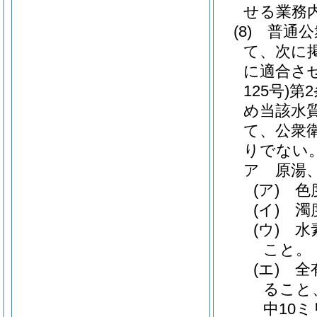
せる業務
(8)
普通公
て、次に
に適合さ
125号)
第
め当該水
て、公衆
りでない
ア
原湯
(ア)
色
(イ)
濁
(ウ)
水
こと。
(エ)
全
ること
中10