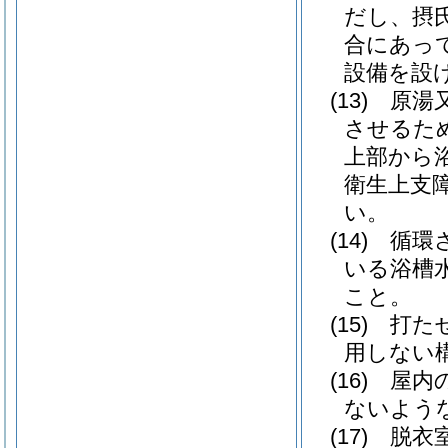
だし、摂
合にあっ
設備を設
(13)
原湯
させるた
上部から
衛生上支
い。
(14)
循環
いる浴槽
こと。
(15)
打た
用しない
(16)
屋内
ないよう
(17)
脱衣