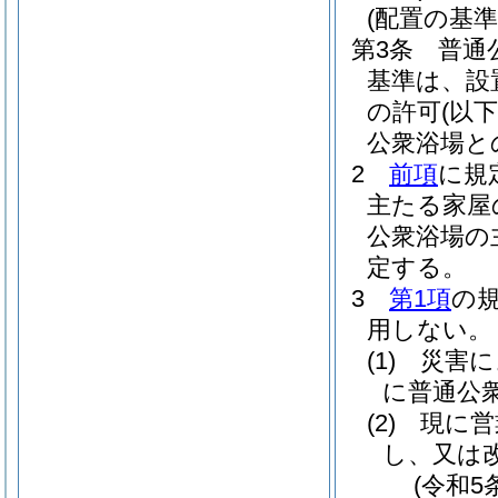
(配置の基準
第3条
普通
基準は、設
の許可
(以
公衆浴場と
2
前項
に規
主たる家屋
公衆浴場の
定する。
3
第1項
の
用しない。
(1)
災害に
に普通公
(2)
現に営
し、又は
(令和5