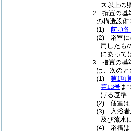
ス以上の
2
措置の基
の構造設備
(1)
前項各
(2)
浴室に
用したも
にあって
3
措置の基
は、次のと
(1)
第1項
第13号
ま
げる基準
(2)
個室は
(3)
入浴者
及び流水
(4)
浴槽は