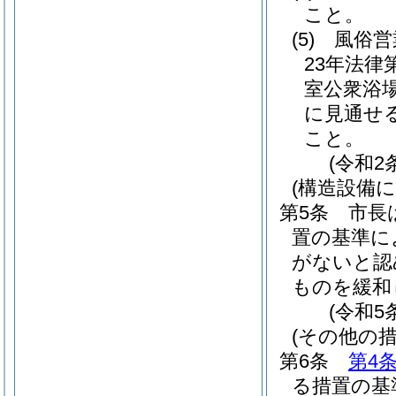
こと。
(5)
風俗営
23年法律第
室公衆浴
に見通せ
こと。
(令和2
(構造設備
第5条
市長
置の基準に
がないと認
ものを緩和
(令和5
(その他の措
第6条
第4
る措置の基