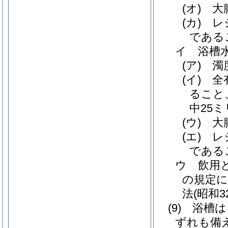
(オ)
大
(カ)
レ
である
イ
浴槽
(ア)
濁
(イ)
全
ること
中25
(ウ)
大
(エ)
レ
である
ウ
飲用
の規定に
法
(昭和3
(9)
浴槽は
ずれも備