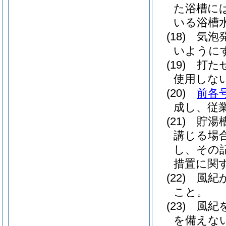
た浴槽に
いる浴槽
(18)
気泡
いように
(19)
打た
使用しな
(20)
前各
成し、従
(21)
貯湯
講じる場
し、その
措置に関
(22)
風紀
こと。
(23)
風紀
を備えな