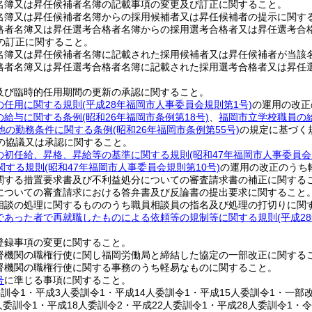
名簿又は昇任候補者名簿の記載事項の変更及び訂正に関すること。
名簿又は昇任候補者名簿からの採用候補者又は昇任候補者の提示に関す
格者名簿又は昇任選考合格者名簿からの採用選考合格者又は昇任選考合
の訂正に関すること。
名簿又は昇任候補者名簿に記載された採用候補者又は昇任候補者が当該
格者名簿又は昇任選考合格者名簿に記載された採用選考合格者又は昇任
及び臨時的任用期間の更新の承認に関すること。
の任用に関する規則
(平成28年福岡市人事委員会規則第1号)
の運用の改正
の給与に関する条例
(昭和26年福岡市条例第18号)
、
福岡市立学校職員の
他の勤務条件に関する条例
(昭和26年福岡市条例第55号)
の規定に基づく
の協議又は承認に関すること。
の初任給、昇格、昇給等の基準に関する規則
(昭和47年福岡市人事委員会
関する規則
(昭和47年福岡市人事委員会規則第10号)
の運用の改正のうち
関する措置要求書及び不利益処分についての審査請求書の補正に関する
についての審査請求における答弁書及び反論書の提出要求に関すること
相談の処理に関するもののうち職員相談員の指名及び処理の打切りに関
であった者で再就職したものによる依頼等の規制等に関する規則
(平成2
登録事項の変更に関すること。
督機関の職権行使に関し福岡労働局と締結した協定の一部改正に関する
督機関の職権行使に関する事務のうち軽易なものに関すること。
号
に準じる事項に関すること。
委訓令1・平成3人委訓令1・平成14人委訓令1・平成15人委訓令1・一
人委訓令1・平成18人委訓令2・平成22人委訓令1・平成28人委訓令1・