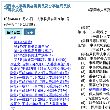
福岡市人事委員会委員長及び事務局長以
下専決規程
○福岡市人事
昭和46年12月25日 人事委員会訓令第1号
(令和5年4月1日施行)
(趣旨)
第1条
この規程は
条項目次
沿革
(平成17人
本則
(委員長専決事項)
第1条
(趣旨)
第2条
事務局職員
第2条
(委員長専決事項)
(平成17人
第3条
(事務局長専決事項)
(事務局長専決事項
第4条
(課長共通専決事項)
第3条
事務局長の
第5条
(重要異例事項に関する特例)
(1)
事務局職員
(
改正文
(昭和63年9月1日人委訓令第1号)
(2)
事務局職員
(
改正文
(平成3年9月26日人委訓令第1号)
(3)
事務局職員の
附則
(平成14年6月27日人委訓令第1号)
(4)
重要な報告、
附則
(平成15年3月31日人委訓令第1号)
(5)
重要な講習会
附則
(平成17年3月17日人委訓令第1号)
(6)
重要な刊行物
附則
(平成17年9月29日人委訓令第2号)
(7)
福岡市情報公
附則
(平成18年3月6日人委訓令第1号)
(8)
個人情報の保
附則
(平成18年3月30日人委訓令第2号)
うち重要なもの
附則
(平成22年3月29日人委訓令第1号)
(9)
競争試験及び
改正文
(平成28年3月31日人委訓令第1
(10)
採用候補者
号)