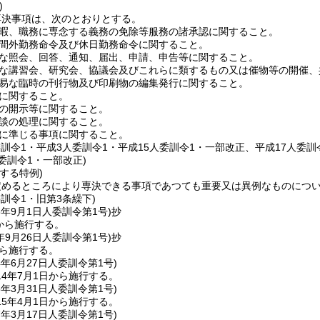
)
専決事項は、次のとおりとする。
暇、職務に専念する義務の免除等服務の諸承認に関すること。
間外勤務命令及び休日勤務命令に関すること。
な照会、回答、通知、届出、申請、申告等に関すること。
な講習会、研究会、協議会及びこれらに類するもの又は催物等の開催、
易な臨時の刊行物及び印刷物の編集発行に関すること。
に関すること。
の開示等に関すること。
談の処理に関すること。
に準じる事項に関すること。
委訓令1・平成3人委訓令1・平成15人委訓令1・一部改正、平成17人委
委訓令1・一部改正)
する特例)
定めるところにより専決できる事項であつても重要又は異例なものにつ
委訓令1・旧第3条繰下)
3年9月1日
人委訓令第1号)
抄
日から施行する。
年9月26日
人委訓令第1号)
抄
から施行する。
4年6月27日
人委訓令第1号)
4年7月1日から施行する。
5年3月31日
人委訓令第1号)
5年4月1日から施行する。
7年3月17日
人委訓令第1号)