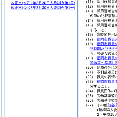
(11)
採用候補者
改正文
(令和2年3月30日人委訓令第1号)
(12)
採用候補者
改正文
(令和5年3月30日人委訓令第1号)
(13)
採用選考合
名簿の記載事項
(14)
採用候補者
(15)
採用選考合
すること。
(16)
臨時的任用
(17)
福岡市職員
(18)
福岡市職員
務時間及びその
ち、軽易な改正
(19)
福岡市職員
昇給等の基準に
(20)
勤務条件に
(21)
不利益処分
(22)
職員の苦情
(23)
福岡市職員
関すること。
(24)
職員団体の
(25)
労働基準監
(26)
労働基準監
(27)
その他
前各
(昭和63人
2・平成18