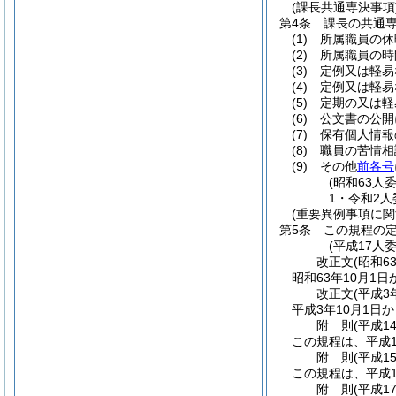
(課長共通専決事項
第4条
課長の共通
(1)
所属職員の休
(2)
所属職員の時
(3)
定例又は軽易
(4)
定例又は軽易
(5)
定期の又は軽
(6)
公文書の公開
(7)
保有個人情報
(8)
職員の苦情相
(9)
その他
前各号
(昭和63人
1・令和2人
(重要異例事項に関
第5条
この規程の
(平成17人
改正文
(昭和6
昭和63年10月1
改正文
(平成3
平成3年10月1日
附
則
(平成1
この規程は、平成1
附
則
(平成1
この規程は、平成1
附
則
(平成1