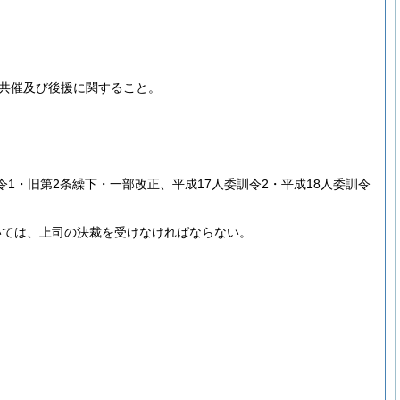
共催及び後援に関すること。
訓令1・旧第2条繰下・一部改正、平成17人委訓令2・平成18人委訓令
いては、上司の決裁を受けなければならない。