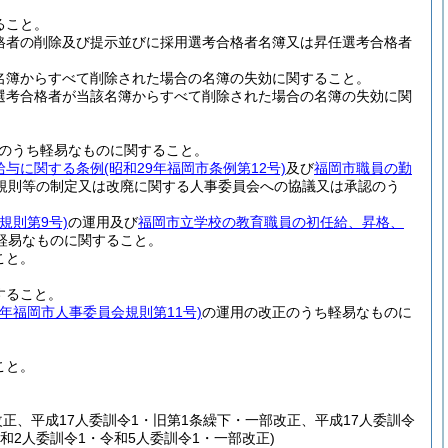
ること。
格者の削除及び提示並びに採用選考合格者名簿又は昇任選考合格者
名簿からすべて削除された場合の名簿の失効に関すること。
選考合格者が当該名簿からすべて削除された場合の名簿の失効に関
のうち軽易なものに関すること。
給与に関する条例
(昭和29年福岡市条例第12号)
及び
福岡市職員の勤
規則等の制定又は改廃に関する人事委員会への協議又は承認のう
規則第9号)
の運用及び
福岡市立学校の教育職員の初任給、昇格、
軽易なものに関すること。
こと。
。
すること。
8年福岡市人事委員会規則第11号)
の運用の改正のうち軽易なものに
こと。
部改正、平成17人委訓令1・旧第1条繰下・一部改正、平成17人委訓令
令和2人委訓令1・令和5人委訓令1・一部改正)