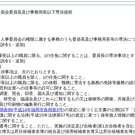
委員会委員長及び事務局長以下専決規程
、人事委員会の権限に属する事務のうち委員長及び事務局長等の専決に
委訓令1・追加)
(課長以上の職員に限る。)
の任免に関することは、委員長の専決事項とす
委訓令1・追加)
)
専決事項は、次のとおりとする。
課長以上の職員を除く。)
の任免に関すること。
課長以上の職員に限る。)
の休暇、職務に専念する義務の免除等服務の諸
営利企業への従事等の許可に関すること。
調査、照会、回答、届出及び通知に関すること。
、研究会、協議会及びこれらに類するもの又は催物等の開催、共催及び
及び印刷物の編集発行に関すること。
開条例
(平成14年福岡市条例第3号)
の規定に基づく公文書の公開
(以下「
護に関する法律
(平成15年法律第57号)
の規定に基づく保有個人情報の開
に関すること。
選考に関すること。
ただし、実施の決定及び合格者
(第1次合格者を含む
名簿又は昇任候補者名簿の統合及び採用候補者名簿又は昇任候補者名簿