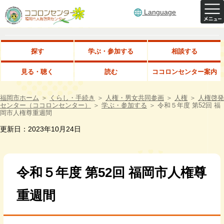
Language
探す
学ぶ・参加する
相談する
見る・聴く
読む
ココロンセンター案内
福岡市ホーム
＞
くらし・手続き
＞
人権・男女共同参画
＞
人権
＞
人権啓発
センター（ココロンセンター）
＞
学ぶ・参加する
＞
令和５年度 第52回 福
岡市人権尊重週間
更新日：2023年10月24日
令和５年度 第52回 福岡市人権尊
重週間