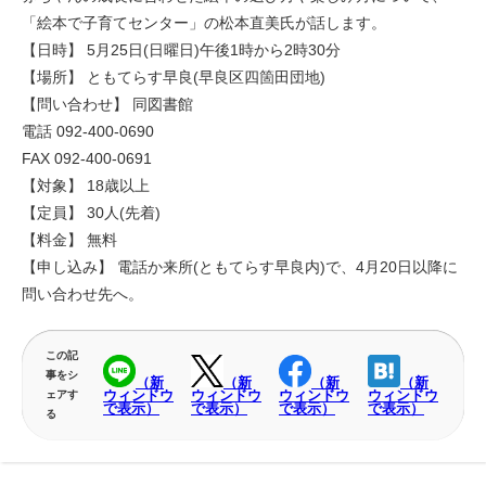
「絵本で子育てセンター」の松本直美氏が話します。
【日時】 5月25日(日曜日)午後1時から2時30分
【場所】 ともてらす早良(早良区四箇田団地)
【問い合わせ】 同図書館
電話 092-400-0690
FAX 092-400-0691
【対象】 18歳以上
【定員】 30人(先着)
【料金】 無料
【申し込み】 電話か来所(ともてらす早良内)で、4月20日以降に
問い合わせ先へ。
この記
事をシ
（新
（新
（新
（新
ウィンドウ
ウィンドウ
ウィンドウ
ウィンドウ
ェアす
で表示）
で表示）
で表示）
で表示）
る