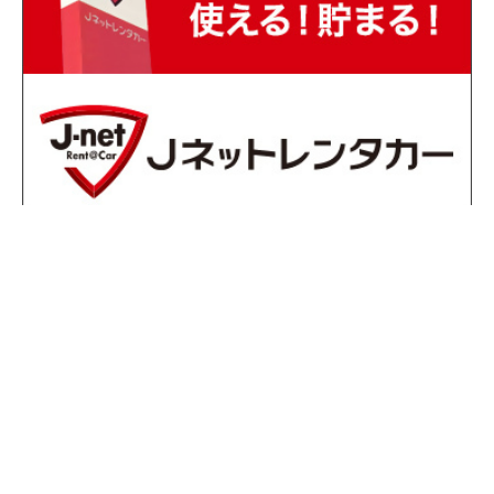
編集・発行 / 福岡市広報課
〒810-8620 福岡市中央区天神一丁目8-1
電話 092-711-4016 FAX 092-732-1358
E-mail
koho.MO@city.fukuoka.lg.jp
地図・福岡市役所へのアクセス
組織一覧・各課お問い合わせ先・開局時間