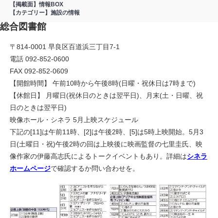
【掲載面】情報BOX
【カテゴリー】施設の情報
総合図書館
〒814-0001 早良区百道浜三丁目7-1
電話 092-852-0600
FAX 092-852-0609
【開館時間】 午前10時から午後8時(日曜・祝休日は7時まで)
【休館日】 月曜日(祝休日のときは翌平日)、月末(土・日曜、祝
日のときは翌平日)
映像ホール・シネラ 5月上映スケジュール
下記の[11]は午前11時、[2]は午後2時、[5]は5時上映開始。5月3
日(土曜日・祝)午後2時の回は上映後に映画監督の七里圭氏、映
像作家の伊藤高志氏によるトークイベントもあり。詳細は
シネラ
ホームページ
で確認するか問い合わせを。