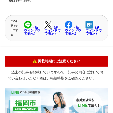
※は通年上映。
この記
事をシ
（新
（新
（新
（新
ウィンドウ
ウィンドウ
ウィンドウ
ウィンドウ
ェアす
で表示）
で表示）
で表示）
で表示）
る
掲載時期にご注意ください
過去の記事も掲載していますので、記事の内容に対してお
問い合わせいただく際は、掲載時期をご確認ください。