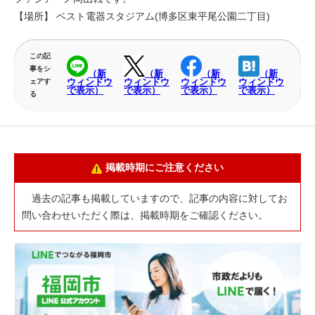
【場所】 ベスト電器スタジアム(博多区東平尾公園二丁目)
この記
事をシ
（新
（新
（新
（新
ウィンドウ
ウィンドウ
ウィンドウ
ウィンドウ
ェアす
で表示）
で表示）
で表示）
で表示）
る
掲載時期にご注意ください
過去の記事も掲載していますので、記事の内容に対してお
問い合わせいただく際は、掲載時期をご確認ください。