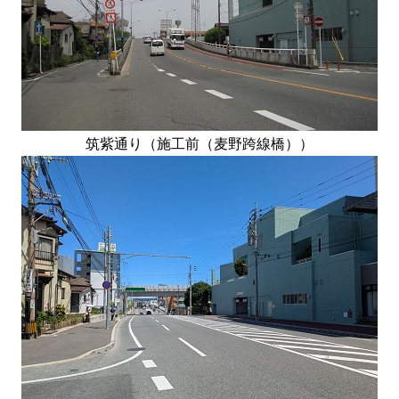
筑紫通り（施工前（麦野跨線橋））