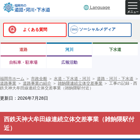
Language
ソーシャルメディア
よくある質問
道路
河川
下水道
自転車・駐車場
広報活動
福岡市ホーム
＞
市政全般
＞
水道・下水道・河川
＞
道路・河川・下水道
＞
道路事業
＞
道路事業の紹介
＞
雑餉隈連続立体交差事業
＞
工事の記録 - 西
鉄天神大牟田線連続立体交差事業（雑餉隈駅付近）
更新日：2026年7月28日
西鉄天神大牟田線連続立体交差事業（雑餉隈駅付
近）