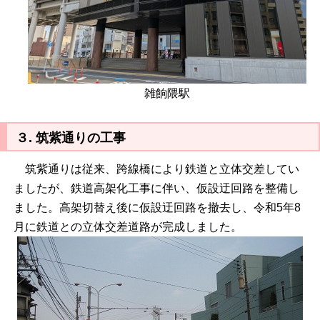
雑餉隈駅
３. 筑紫通りの工事
筑紫通りは従来、
跨線橋により鉄道と立体交差してい
ましたが、鉄道高架化工事に伴い、仮設迂回路を整備し
ました。高架切替え後に仮設迂回路を撤去し、令和5年8
月に鉄道との立体交差道路が
完成しました。