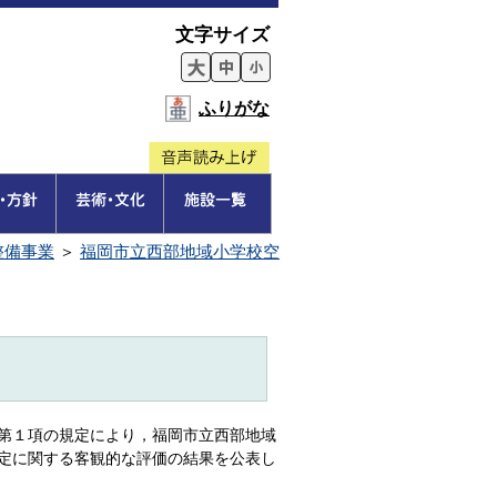
文字サイズ
ふりがな
整備事業
＞
福岡市立西部地域小学校空
第１項の規定により，福岡市立西部地域
定に関する客観的な評価の結果を公表し