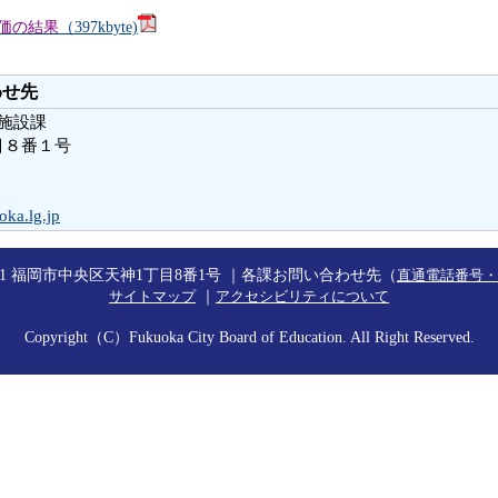
価の結果
（397kbyte)
わせ先
 施設課
目８番１号
oka.lg.jp
8621 福岡市中央区天神1丁目8番1号 ｜各課お問い合わせ先（
直通電話番号・
｜
サイトマップ
アクセシビリティについて
Copyright（C）Fukuoka City Board of Education. All Right Reserved.