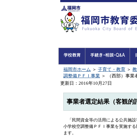
福岡市ホーム
＞
子育て・教育
＞
教
調整備ＰＦＩ事業
＞
（西部）事業者
更新日：2016年10月27日
事業者選定結果（客観的
「民間資金等の活用による公共施設
小学校空調整備ＰＦＩ事業を実施する
ます。