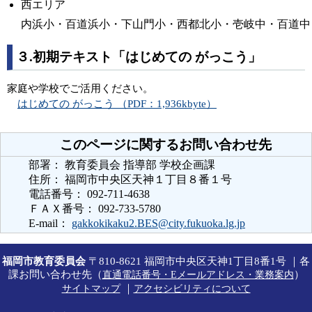
西エリア
内浜小・百道浜小・下山門小・西都北小・壱岐中・百道中
３.初期テキスト「はじめての がっこう」
家庭や学校でご活用ください。
はじめての がっこう （PDF：1,936kbyte）
このページに関するお問い合わせ先
部署： 教育委員会 指導部 学校企画課
住所： 福岡市中央区天神１丁目８番１号
電話番号： 092-711-4638
ＦＡＸ番号： 092-733-5780
E-mail：
gakkokikaku2.BES@city.fukuoka.lg.jp
福岡市教育委員会
〒810-8621 福岡市中央区天神1丁目8番1号 ｜各
課お問い合わせ先（
）
直通電話番号・Eメールアドレス・業務案内
｜
サイトマップ
アクセシビリティについて