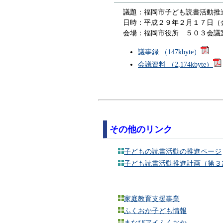
議題：福岡市子ども読書活動推
日時：平成２９年２月１７日（
会場：福岡市役所 ５０３会議
議事録 （147kbyte）
会議資料 （2,174kbyte）
その他のリンク
子どもの読書活動の推進ページ
子ども読書活動推進計画（第３
家庭教育支援事業
ふくおか子ども情報
まなびアイふくおか