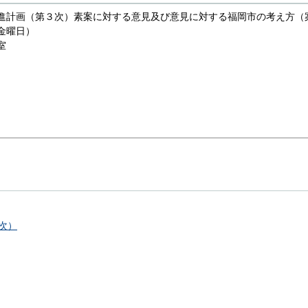
進計画（第３次）素案に対する意見及び意見に対する福岡市の考え方（
金曜日）
室
次）