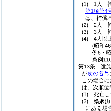
(1)
1人 
第1項第4
は、補償基
(2)
2人 
(3)
3人 
(4)
4人以
(昭和4
例6・昭
条例11
第13条
遺
が
次の各号
この場合に
は、次順位
(1)
死亡し
(2)
婚姻
(
にある場