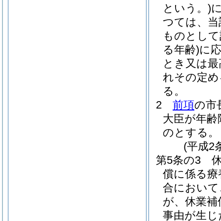
という。)
つては、当
ものとして
る年齢)
に
とき又は最
れその定め
る。
2
前項
の市
大臣が年齢
のとする。
(平成2
第5条の3
償に係る療
合において
が、休業補
事由が生じ