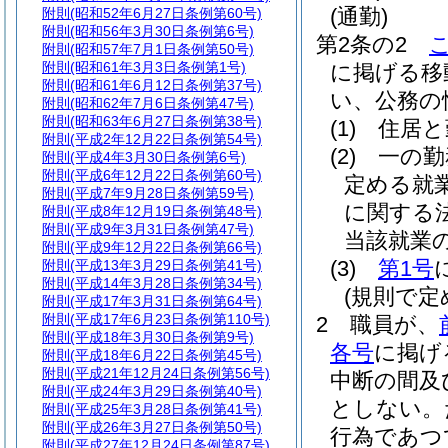
(通勤)
附則
(昭和52年6月27日条例第60号)
附則
(昭和56年3月30日条例第6号)
第2条の2
附則
(昭和57年7月1日条例第50号)
附則
(昭和61年3月3日条例第1号)
に掲げる移
附則
(昭和61年6月12日条例第37号)
い、公務の
附則
(昭和62年7月6日条例第47号)
附則
(昭和63年6月27日条例第38号)
(1)
住居と
附則
(平成2年12月22日条例第54号)
(2)
一の勤
附則
(平成4年3月30日条例第6号)
附則
(平成6年12月22日条例第60号)
定める就
附則
(平成7年9月28日条例第59号)
に関する
附則
(平成8年12月19日条例第48号)
附則
(平成9年3月31日条例第47号)
当該就業
附則
(平成9年12月22日条例第66号)
(3)
第1号
附則
(平成13年3月29日条例第41号)
附則
(平成14年3月28日条例第34号)
(規則で
附則
(平成17年3月31日条例第64号)
附則
(平成17年6月23日条例第110号)
2
職員が、
附則
(平成18年3月30日条例第9号)
各号
に掲げ
附則
(平成18年6月22日条例第45号)
附則
(平成21年12月24日条例第56号)
中断の間及
附則
(平成24年3月29日条例第40号)
としない。
附則
(平成25年3月28日条例第41号)
附則
(平成26年3月27日条例第50号)
行為であつ
附則
(平成27年12月24日条例第87号)