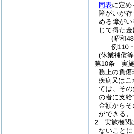
同表
に定め
障がいが存
める障がい
じて得た金
(昭和4
例110
(休業補償等
第10条
実
務上の負傷
疾病又はこ
ては、その
の者に支給
金額からそ
ができる。
2
実施機関
ないことに