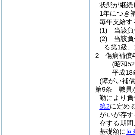
状態が継続
1年につき
毎年支給す
(1)
当該負
(2)
当該負
る第1級
2
傷病補償
(昭和5
平成18
(障がい補償
第9条
職員
勤により負
第2
に定め
がいが存す
存する期間
基礎額に
同