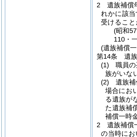
2
遺族補償
れかに該当
受けること
(昭和5
110・
(遺族補償一
第14条
遺
(1)
職員の
族がいな
(2)
遺族補
場合にお
る遺族が
た遺族補
補償一時
2
遺族補償
の当時にお