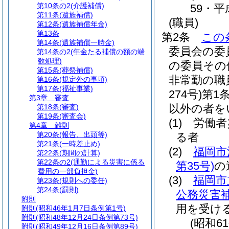
第10条の2
(介護補償)
59・平
第11条
(遺族補償)
(職員)
第12条
(遺族補償年金)
第13条
第2条
この
第14条
(遺族補償一時金)
委員会の委
第14条の2
(年金たる補償の額の端
数処理)
の委員その
第15条
(葬祭補償)
非常勤の職
第16条
(規定外の事項)
第17条
(福祉事業)
274号)
第1
第3章
審査
以外の者を
第18条
(審査)
第19条
(審査会)
(1)
労働者
第4章
雑則
第20条
(報告、出頭等)
る者
第21条
(一時差止め)
(2)
福岡市
第22条
(期間の計算)
第22条の2
(通勤による災害に係る
第35号)
の
費用の一部負担金)
(3)
福岡市
第23条
(規則への委任)
第24条
(罰則)
公務災害
附則
用を受け
附則
(昭和46年1月7日条例第1号)
附則
(昭和48年12月24日条例第73号)
(昭和6
附則
(昭和49年12月16日条例第89号)