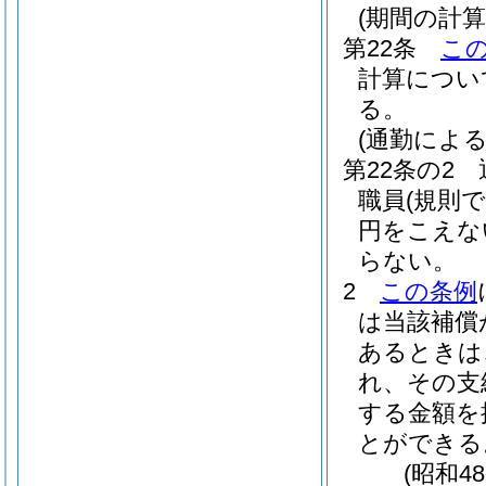
(期間の計算
第22条
こ
計算につい
る。
(通勤によ
第22条の2
職員
(規則
円をこえな
らない。
2
この条例
は当該補償
あるときは
れ、その支
する金額を
とができる
(昭和4