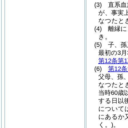
(3)
直系血
が、事実
なつたと
(4)
離縁に
き。
(5)
子、孫
最初の3月
第12条第
(6)
第12
父母、孫
なつたと
当時60
する日以
については
にあるか
く。)
。