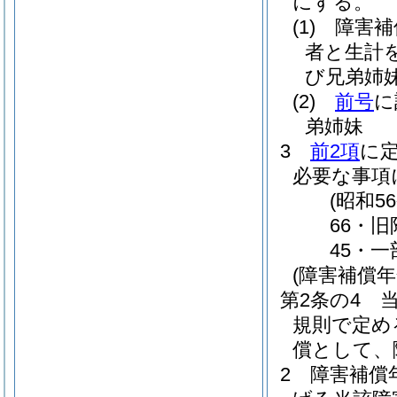
にする。
(1)
障害補
者と生計
び兄弟姉
(2)
前号
に
弟姉妹
3
前2項
に
必要な事項
(昭和
66・旧
45・一
(障害補償
第2条の4
規則で定め
償として、
2
障害補償