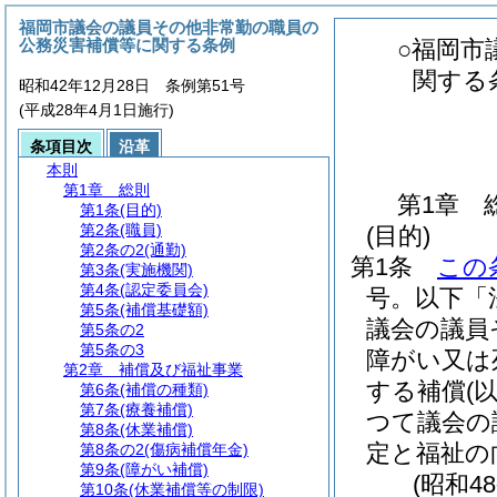
福岡市議会の議員その他非常勤の職員の
公務災害補償等に関する条例
○福岡市
関する
昭和42年12月28日 条例第51号
(平成28年4月1日施行)
条項目次
沿革
本則
第1章
総則
第1章
第1条
(目的)
第2条
(職員)
(目的)
第2条の2
(通勤)
第1条
この
第3条
(実施機関)
第4条
(認定委員会)
号。以下「
第5条
(補償基礎額)
議会の議員
第5条の2
第5条の3
障がい又は
第2章
補償及び福祉事業
する補償
(
第6条
(補償の種類)
第7条
(療養補償)
つて議会の
第8条
(休業補償)
定と福祉の
第8条の2
(傷病補償年金)
第9条
(障がい補償)
(昭和4
第10条
(休業補償等の制限)