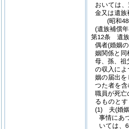
おいては、
金又は遺族
(昭和4
(遺族補償年
第12条
遺
偶者
(婚姻
姻関係と同
母、孫、祖
の収入によ
姻の届出を
つた者を含
職員が死亡
るものとす
(1)
夫
(婚
事情にあ
いては、