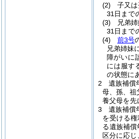
(2)
子又は
31日ま
(3)
兄弟姉
31日ま
(4)
前3号
兄弟姉妹
障がいに
には服す
の状態に
2
遺族補償
母、孫、祖
養父母を先
3
遺族補償
を受ける権
る遺族補償
区分に応じ