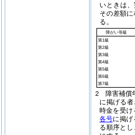
いときは、
その差額に
る。
障がい等級
第1級
第2級
第3級
第4級
第5級
第6級
第7級
2
障害補償
に掲げる者
時金を受け
各号
に掲げ
る順序とし