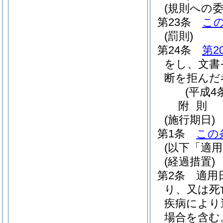
(規則への委
第23条
こ
(罰則)
第24条
第2
をし、文書
断を拒んだ
(平成4
附
則
(施行期日)
第1条
この
(以下「適
(経過措置)
第2条
適用
り、又は死
疾病により
場合を含む