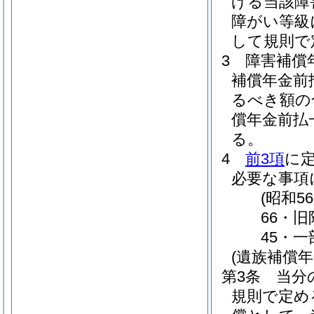
げる当該障
障がい等級
して規則で
3
障害補償
補償年金前
るべき額の
償年金前払
る。
4
前3項
に
必要な事項
(昭和
66・旧
45・一
(遺族補償
第3条
当分
規則で定め