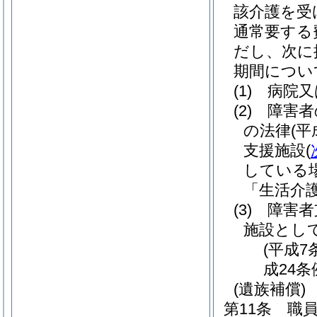
該介護を受
通常要する
だし、次に
期間につい
(1)
病院又
(2)
障害者
の法律
(平
支援施設
(
している
「生活介
(3)
障害者
施設とし
(平成7
成24条
(遺族補償)
第11条
職