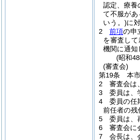
認定、療養
て不服があ
いう。)
に
2
前項
の申
を審査して
機関に通知
(昭和4
(審査会)
第19条
本
2
審査会は
3
委員は、
4
委員の任
前任者の残
5
委員は、
6
審査会に
7
会長は、