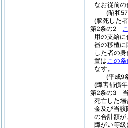
なお従前の
(昭和5
(脳死した
第2条の2
用の支給に
器の移植に
した者の身
置は
この条
なす。
(平成9
(障害補償
第2条の3
死亡した場
金及び当該
の合計額が
障がい等級