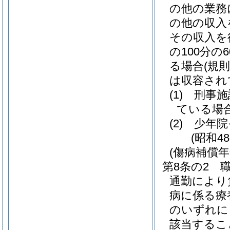
の他の業務
の他の収入
その収入を
の100分
る場合
(規
は収容され
(1)
刑事施
ている場
(2)
少年院
(昭和4
(傷病補償年
第8条の2
通勤により
病に係る療
のいずれに
該当するこ