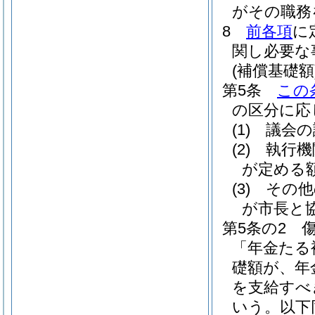
がその職務
8
前各項
に
関し必要な
(補償基礎額
第5条
この
の区分に応
(1)
議会の
(2)
執行機
が定める
(3)
その他
が市長と
第5条の2
「年金たる
礎額が、年
を支給すべ
いう。以下