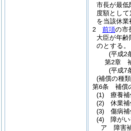
市長が最低
度額として
を当該休業
2
前項
の市
大臣が年齢
のとする。
(平成2
第2章
(平成7
(補償の種類
第6条
補償
(1)
療養補
(2)
休業補
(3)
傷病補
(4)
障がい
ア
障害