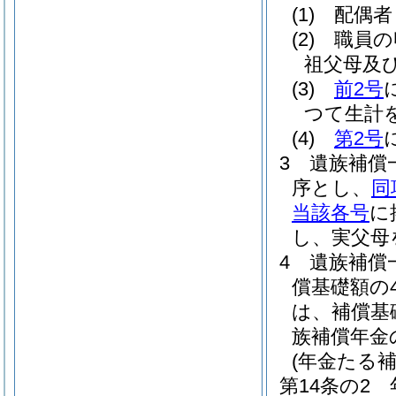
(1)
配偶者
(2)
職員の
祖父母及
(3)
前2号
つて生計
(4)
第2号
3
遺族補償
序とし、
同
当該各号
に
し、実父母
4
遺族補償
償基礎額の
は、補償基
族補償年金
(年金たる
第14条の2