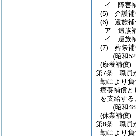
イ
障害
(5)
介護補
(6)
遺族補
ア
遺族
イ
遺族
(7)
葬祭補
(昭和5
(療養補償)
第7条
職員
勤により負
療養補償と
を支給する
(昭和4
(休業補償)
第8条
職員
勤により負