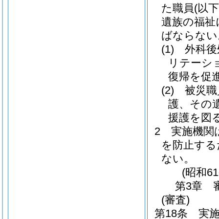
た職員
(以下
遺族の福祉
ばならない
(1)
外科後
リテーシ
復帰を促
(2)
被災職
護、その
援護を図
2
実施機関
を防止する
ない。
(昭和6
第3章
(審査)
第18条
実