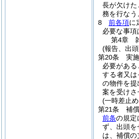
長が欠けた
務を行なう
8
前各項
に
必要な事項
第4章
(報告、出頭
第20条
実
必要がある
する者又は
の物件を提
案を受けさ
(一時差止め
第21条
補
前条
の規定
ず、出頭を
は、補償の