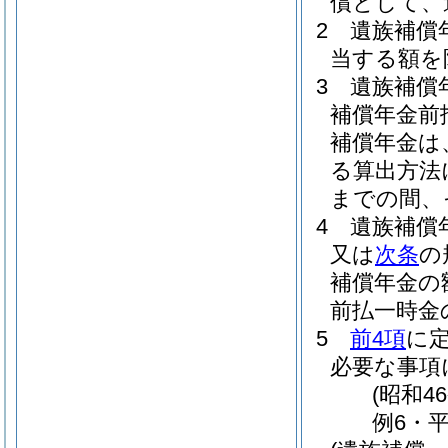
償として、
2
遺族補償
当する額を
3
遺族補償
補償年金前
補償年金は
る算出方法
までの間、
4
遺族補償
又は
次条
の
補償年金の
前払一時金
5
前4項
に
必要な事項
(昭和4
例6・平