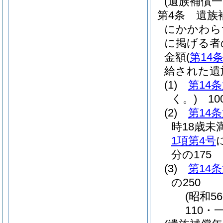
(遺族補償
第4条
遺族
にかかわら
に掲げる者
金額
(
第14
給された遺
(1)
第14
く。)
10
(2)
第14
時18歳未
1項第4号
分の175
(3)
第14
の250
(昭和5
110・