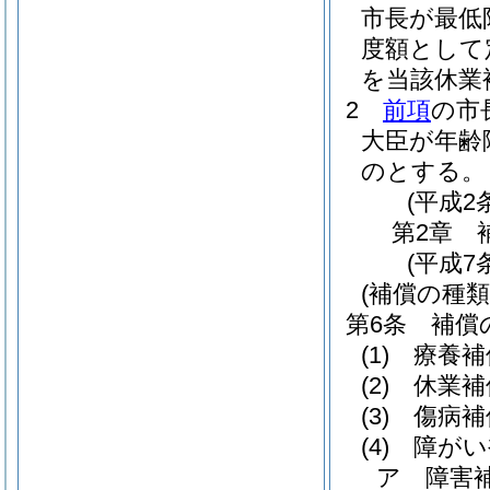
市長が最低
度額として
を当該休業
2
前項
の市
大臣が年齢
のとする。
(平成2
第2章
(平成7
(補償の種類
第6条
補償
(1)
療養補
(2)
休業補
(3)
傷病補
(4)
障がい
ア
障害