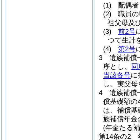
(1)
配偶者
(2)
職員の
祖父母及
(3)
前2号
つて生計
(4)
第2号
3
遺族補償
序とし、
同
当該各号
に
し、実父母
4
遺族補償
償基礎額の
は、補償基
族補償年金
(年金たる
第14条の2