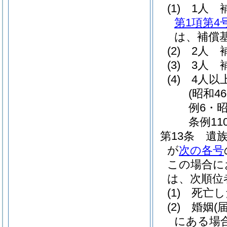
(1)
1人 
第1項第4
は、補償基
(2)
2人 
(3)
3人 
(4)
4人以
(昭和4
例6・昭
条例11
第13条
遺
が
次の各号
この場合に
は、次順位
(1)
死亡し
(2)
婚姻
(
にある場