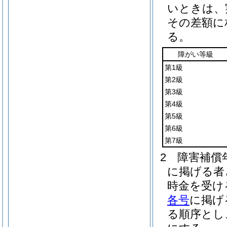
いときは、
その差額に
る。
障がい等級
第1級
第2級
第3級
第4級
第5級
第6級
第7級
2
障害補償
に掲げる者
時金を受け
各号
に掲げ
る順序とし