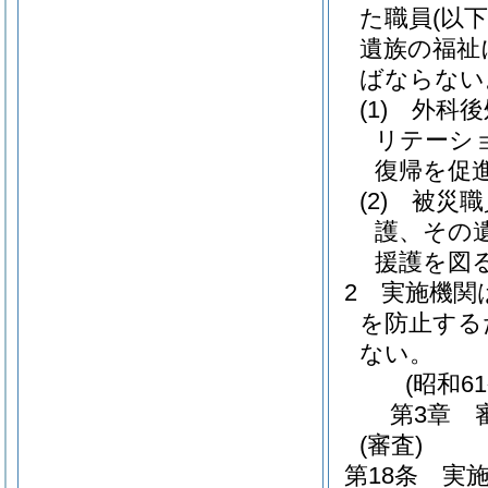
た職員
(以下
遺族の福祉
ばならない
(1)
外科後
リテーシ
復帰を促
(2)
被災職
護、その
援護を図
2
実施機関
を防止する
ない。
(昭和6
第3章
(審査)
第18条
実