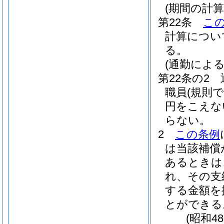
(期間の計算
第22条
こ
計算につい
る。
(通勤によ
第22条の2
職員
(規則
円をこえな
らない。
2
この条例
は当該補償
あるときは
れ、その支
する金額を
とができる
(昭和4