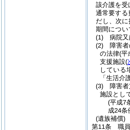
該介護を受
通常要する
だし、次に
期間につい
(1)
病院又
(2)
障害者
の法律
(平
支援施設
(
している
「生活介
(3)
障害者
施設とし
(平成7
成24条
(遺族補償)
第11条
職