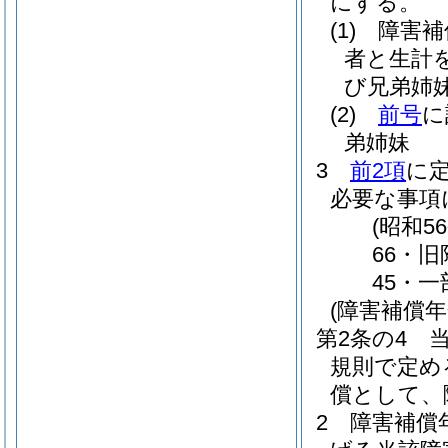
にする。
(1)
障害補
者と生計
び兄弟姉
(2)
前号
に
弟姉妹
3
前2項
に
必要な事項
(昭和
66・旧
45・一
(障害補償
第2条の4
規則で定め
償として、
2
障害補償