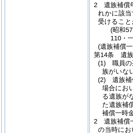
2
遺族補償
れかに該当
受けること
(昭和5
110・
(遺族補償一
第14条
遺
(1)
職員の
族がいな
(2)
遺族補
場合にお
る遺族が
た遺族補
補償一時
2
遺族補償
の当時にお