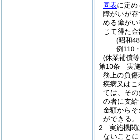
同表
に定め
障がいが存
める障がい
じて得た金
(昭和4
例110
(休業補償等
第10条
実
務上の負傷
疾病又はこ
ては、その
の者に支給
金額からそ
ができる。
2
実施機関
ないことに