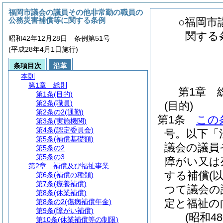
福岡市議会の議員その他非常勤の職員の
公務災害補償等に関する条例
○福岡市
関する
昭和42年12月28日 条例第51号
(平成28年4月1日施行)
条項目次
沿革
本則
第1章
総則
第1章
第1条
(目的)
第2条
(職員)
(目的)
第2条の2
(通勤)
第1条
この
第3条
(実施機関)
第4条
(認定委員会)
号。以下「
第5条
(補償基礎額)
議会の議員
第5条の2
第5条の3
障がい又は
第2章
補償及び福祉事業
する補償
(
第6条
(補償の種類)
第7条
(療養補償)
つて議会の
第8条
(休業補償)
定と福祉の
第8条の2
(傷病補償年金)
第9条
(障がい補償)
(昭和4
第10条
(休業補償等の制限)