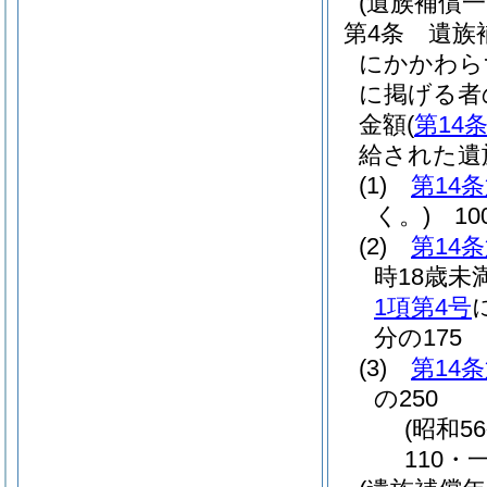
(遺族補償
第4条
遺族
にかかわら
に掲げる者
金額
(
第14
給された遺
(1)
第14
く。)
10
(2)
第14
時18歳未
1項第4号
分の175
(3)
第14
の250
(昭和5
110・