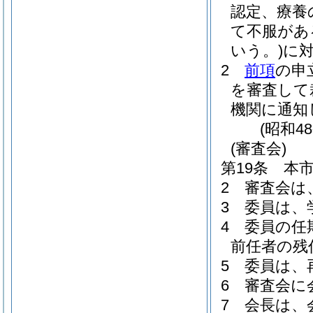
認定、療養
て不服があ
いう。)
に
2
前項
の申
を審査して
機関に通知
(昭和4
(審査会)
第19条
本
2
審査会は
3
委員は、
4
委員の任
前任者の残
5
委員は、
6
審査会に
7
会長は、