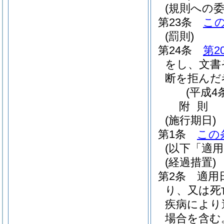
(規則への委
第23条
こ
(罰則)
第24条
第2
をし、文書
断を拒んだ
(平成4
附
則
(施行期日)
第1条
この
(以下「適
(経過措置)
第2条
適用
り、又は死
疾病により
場合を含む