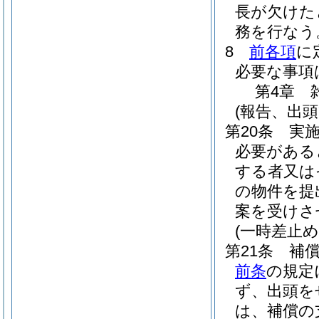
長が欠けた
務を行なう
8
前各項
に
必要な事項
第4章
(報告、出頭
第20条
実
必要がある
する者又は
の物件を提
案を受けさ
(一時差止め
第21条
補
前条
の規定
ず、出頭を
は、補償の