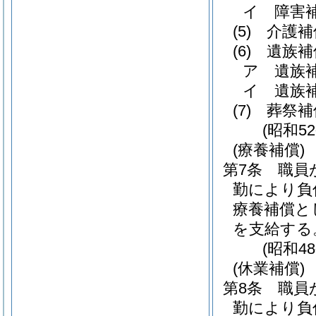
イ
障害
(5)
介護補
(6)
遺族補
ア
遺族
イ
遺族
(7)
葬祭補
(昭和5
(療養補償)
第7条
職員
勤により負
療養補償と
を支給する
(昭和4
(休業補償)
第8条
職員
勤により負