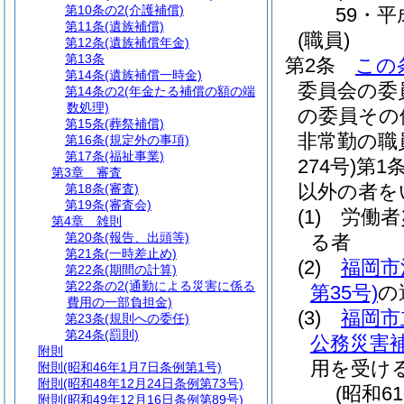
第10条の2
(介護補償)
59・平
第11条
(遺族補償)
(職員)
第12条
(遺族補償年金)
第13条
第2条
この
第14条
(遺族補償一時金)
委員会の委
第14条の2
(年金たる補償の額の端
数処理)
の委員その
第15条
(葬祭補償)
非常勤の職
第16条
(規定外の事項)
第17条
(福祉事業)
274号)
第1
第3章
審査
以外の者を
第18条
(審査)
第19条
(審査会)
(1)
労働者
第4章
雑則
第20条
(報告、出頭等)
る者
第21条
(一時差止め)
(2)
福岡市
第22条
(期間の計算)
第22条の2
(通勤による災害に係る
第35号)
の
費用の一部負担金)
(3)
福岡市
第23条
(規則への委任)
第24条
(罰則)
公務災害
附則
用を受け
附則
(昭和46年1月7日条例第1号)
附則
(昭和48年12月24日条例第73号)
(昭和6
附則
(昭和49年12月16日条例第89号)