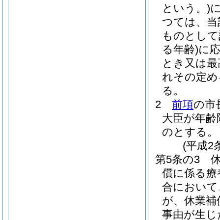
という。)
つては、当
ものとして
る年齢)
に
とき又は最
れその定め
る。
2
前項
の市
大臣が年齢
のとする。
(平成2
第5条の3
償に係る療
合において
が、休業補
事由が生じ