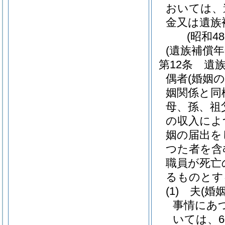
おいては、
金又は遺族
(昭和4
(遺族補償年
第12条
遺
偶者
(婚姻
姻関係と同
母、孫、祖
の収入によ
姻の届出を
つた者を含
職員が死亡
るものとす
(1)
夫
(婚
事情にあ
いては、