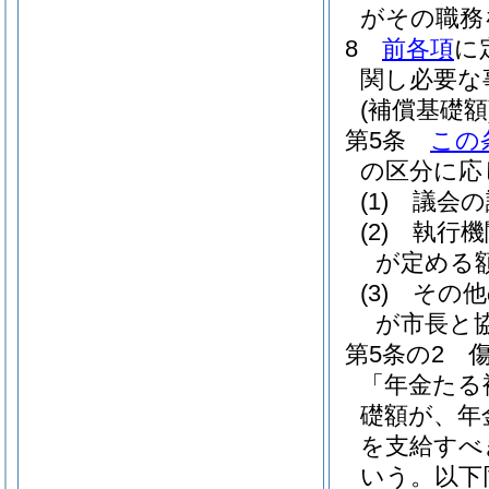
がその職務
8
前各項
に
関し必要な
(補償基礎額
第5条
この
の区分に応
(1)
議会の
(2)
執行機
が定める
(3)
その他
が市長と
第5条の2
「年金たる
礎額が、年
を支給すべ
いう。以下