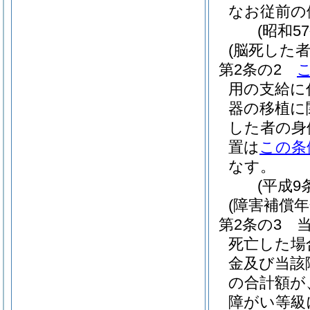
なお従前の
(昭和5
(脳死した
第2条の2
用の支給に
器の移植に
した者の身
置は
この条
なす。
(平成9
(障害補償
第2条の3
死亡した場
金及び当該
の合計額が
障がい等級