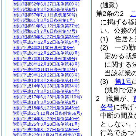
(通勤)
附則
(昭和52年6月27日条例第60号)
附則
(昭和56年3月30日条例第6号)
第2条の2
附則
(昭和57年7月1日条例第50号)
附則
(昭和61年3月3日条例第1号)
に掲げる移
附則
(昭和61年6月12日条例第37号)
い、公務の
附則
(昭和62年7月6日条例第47号)
附則
(昭和63年6月27日条例第38号)
(1)
住居と
附則
(平成2年12月22日条例第54号)
(2)
一の勤
附則
(平成4年3月30日条例第6号)
附則
(平成6年12月22日条例第60号)
定める就
附則
(平成7年9月28日条例第59号)
に関する
附則
(平成8年12月19日条例第48号)
附則
(平成9年3月31日条例第47号)
当該就業
附則
(平成9年12月22日条例第66号)
(3)
第1号
附則
(平成13年3月29日条例第41号)
附則
(平成14年3月28日条例第34号)
(規則で
附則
(平成17年3月31日条例第64号)
附則
(平成17年6月23日条例第110号)
2
職員が、
附則
(平成18年3月30日条例第9号)
各号
に掲げ
附則
(平成18年6月22日条例第45号)
附則
(平成21年12月24日条例第56号)
中断の間及
附則
(平成24年3月29日条例第40号)
としない。
附則
(平成25年3月28日条例第41号)
附則
(平成26年3月27日条例第50号)
行為であつ
附則
(平成27年12月24日条例第87号)