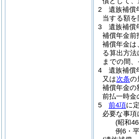
償として、
2
遺族補償
当する額を
3
遺族補償
補償年金前
補償年金は
る算出方法
までの間、
4
遺族補償
又は
次条
の
補償年金の
前払一時金
5
前4項
に
必要な事項
(昭和4
例6・平