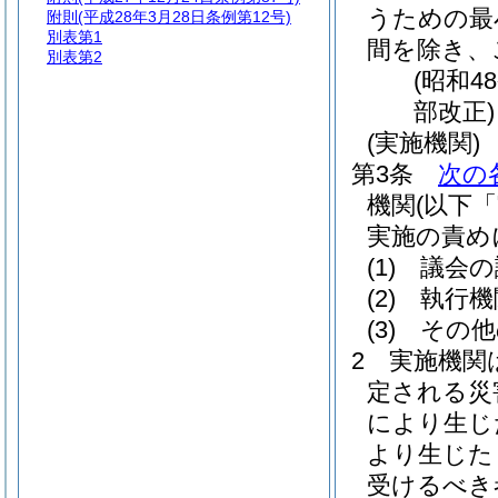
うための最
附則
(平成28年3月28日条例第12号)
別表第1
間を除き、
別表第2
(昭和4
部改正)
(実施機関)
第3条
次の
機関
(以下
実施の責め
(1)
議会の
(2)
執行機
(3)
その他
2
実施機関
定される災
により生じ
より生じた
受けるべき