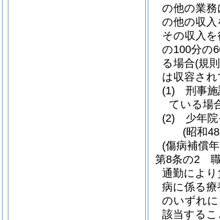
の他の業務
の他の収入
その収入を
の100分
る場合
(規
は収容され
(1)
刑事施
ている場
(2)
少年院
(昭和4
(傷病補償年
第8条の2
通勤により
病に係る療
のいずれに
該当するこ