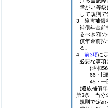
げる当該障
障がい等級
して規則で
3
障害補償
補償年金前
るべき額の
償年金前払
る。
4
前3項
に
必要な事項
(昭和
66・旧
45・一
(遺族補償
第3条
当分
規則で定め