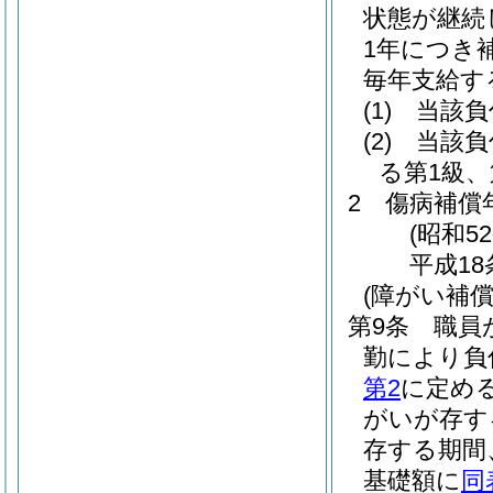
状態が継続
1年につき
毎年支給す
(1)
当該負
(2)
当該負
る第1級
2
傷病補償
(昭和5
平成18
(障がい補償
第9条
職員
勤により負
第2
に定め
がいが存す
存する期間
基礎額に
同