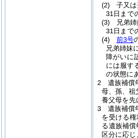
(2)
子又は
31日ま
(3)
兄弟姉
31日ま
(4)
前3号
兄弟姉妹
障がいに
には服す
の状態に
2
遺族補償
母、孫、祖
養父母を先
3
遺族補償
を受ける権
る遺族補償
区分に応じ