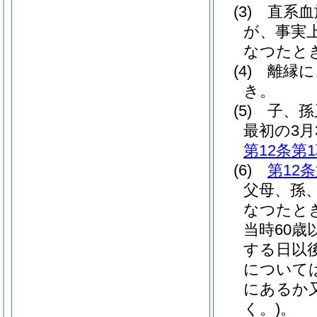
(3)
直系血
が、事実
なつたと
(4)
離縁に
き。
(5)
子、孫
最初の3月
第12条第
(6)
第12
父母、孫
なつたと
当時60
する日以
については
にあるか
く。)
。