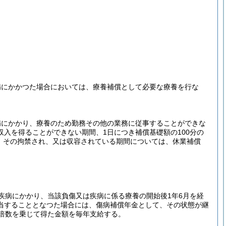
病にかかつた場合においては、療養補償として必要な療養を行な
病にかかり、療養のため勤務その他の業務に従事することができな
入を得ることができない期間、1日につき補償基礎額の100分の
、その拘禁され、又は収容されている期間については、休業補償
疾病にかかり、当該負傷又は疾病に係る療養の開始後1年6月を経
当することとなつた場合には、傷病補償年金として、その状態が継
倍数を乗じて得た金額を毎年支給する。