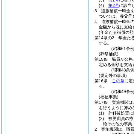
(3)
前2号
に掲げ
(4)
第2号
に該当
3
遺族補償一時金
ついては、養父母
4
遺族補償一時金
金額から既に支給
(年金たる補償の額
第14条の2
年金た
する。
(昭和61条
(葬祭補償)
第15条
職員が公務
定める金額を支給
(昭和48条
(規定外の事項)
第16条
この章
に定
る。
(昭和49条
(福祉事業)
第17条
実施機関は
を行うように努め
(1)
外科後処置に
(2)
被災職員の療
給その他の事業
2
実施機関は、職