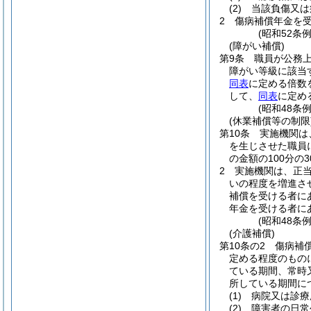
(2)
当該負傷又は
2
傷病補償年金を
(昭和52条
(障がい補償)
第9条
職員が公務
障がい等級に該当
同表
に定める倍数
して、
同表
に定め
(昭和48条
(休業補償等の制限
第10条
実施機関は
を生じさせた職員
の金額の100分の
2
実施機関は、正
いの程度を増進さ
補償を受ける者に
年金を受ける者に
(昭和48条
(介護補償)
第10条の2
傷病補
定める程度のもの
ている期間、常時
所している期間に
(1)
病院又は診療
(2)
障害者の日常