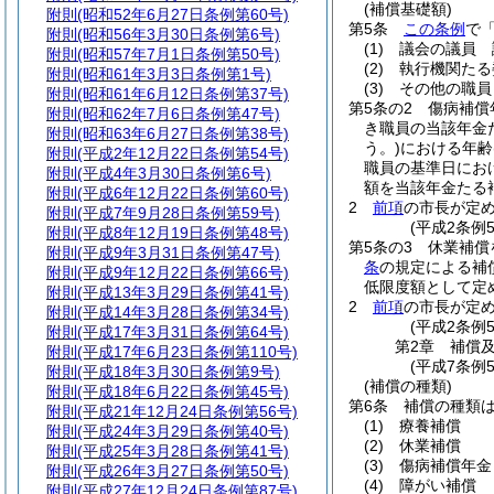
(補償基礎額)
附則
(昭和52年6月27日条例第60号)
第5条
この条例
で
附則
(昭和56年3月30日条例第6号)
(1)
議会の議員 
附則
(昭和57年7月1日条例第50号)
(2)
執行機関たる
附則
(昭和61年3月3日条例第1号)
(3)
その他の職員
附則
(昭和61年6月12日条例第37号)
第5条の2
傷病補償
附則
(昭和62年7月6日条例第47号)
き職員の当該年金
附則
(昭和63年6月27日条例第38号)
う。)
における年齢
附則
(平成2年12月22日条例第54号)
職員の基準日にお
附則
(平成4年3月30日条例第6号)
額を当該年金たる
附則
(平成6年12月22日条例第60号)
2
前項
の市長が定
附則
(平成7年9月28日条例第59号)
(平成2条例
附則
(平成8年12月19日条例第48号)
第5条の3
休業補償
附則
(平成9年3月31日条例第47号)
条
の規定による補
附則
(平成9年12月22日条例第66号)
低限度額として定
附則
(平成13年3月29日条例第41号)
2
前項
の市長が定
附則
(平成14年3月28日条例第34号)
(平成2条例
附則
(平成17年3月31日条例第64号)
第2章
補償
附則
(平成17年6月23日条例第110号)
(平成7条例
附則
(平成18年3月30日条例第9号)
(補償の種類)
附則
(平成18年6月22日条例第45号)
第6条
補償の種類
附則
(平成21年12月24日条例第56号)
(1)
療養補償
附則
(平成24年3月29日条例第40号)
(2)
休業補償
附則
(平成25年3月28日条例第41号)
(3)
傷病補償年金
附則
(平成26年3月27日条例第50号)
(4)
障がい補償
附則
(平成27年12月24日条例第87号)