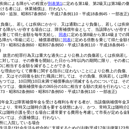
疾病による障がいの程度が
別表第1
に定める第1級、第2級又は第3級の
受ける者には、休業補償は、行わない。
例60・追加、昭和57条例50・平成17条例110・平成18条例45・一部改正
上負傷し、若しくは疾病にかかり、又は通勤により負傷し、若しくは疾
する障がいが存する場合には、障害補償年金として、当該障がいが存す
を乗じて得た金額を毎年支給し、
同表
に定める第8級から第14級まで
る障がい等級に応じ、補償基礎額に
同表
に定める倍数を乗じて得た金額
例73・昭和52条例60・昭和57条例50・平成17条例110・平成18条例45
)
、故意の犯罪行為又は重大な過失により公務上の負傷若しくは疾病若し
に対しては、その療養を開始した日から3年以内の期間に限り、その者
30に相当する金額を減ずることができる。
当な理由がなくて療養に関する指示に従わないことにより公務上の負傷
せ、又はその回復を妨げた職員に対しては、その負傷、疾病若しくは障
あつては、10日間
(10日未満で補償事由が消滅するものについては、そ
あつては、傷病補償年金の365分の10に相当する額の支給を行わないこ
例73・昭和52条例60・昭和57条例50・平成17条例110・一部改正)
償年金又は障害補償年金を受ける権利を有する者が、当該傷病補償年金
により、常時又は随時介護を要する状態にあり、かつ、常時又は随時介
又は随時介護を受ける場合に通常要する費用を考慮して市長が定める金
ついては、介護補償は、行わない。
所に入院している場合
生活及び社会生活を総合的に支援するための法律
(平成17年法律第123号