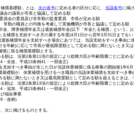
「補償基礎額」とは、
次の各号
に定める者の区分に応じ、
当該各号
に掲
議会の議長が市長と協議して定める額
委員会の委員及び非常勤の監査委員 市長が定める額
 常勤の職員との均衡を考慮して実施機関が市長と協議して定める額
年金、障害補償年金又は遺族補償年金
(以下「年金たる補償」という。)
たる補償を支給すべき月の属する年度
(4月1日から翌年3月31日までを
(遺族補償年金を支給すべき場合にあつては、当該支給をすべき事由に
ける年齢)
に応じて市長が最低限度額として定める額に満たないとき又は
補償に係る補償基礎額とする。
める額は、法第2条第11項の規定により総務大臣が年齢階層ごとに定め
54・全改、平成13条例41・一部改正)
を支給すべき事由が生じた日が当該休業補償に係る療養の開始後1年6
償基礎額が、休業補償を受けるべき職員の当該休業補償を支給すべき事
める額に満たないとき又は最高限度額として定める額を超えるときは、
める額は、法第2条第13項の規定により総務大臣が年齢階層ごとに定め
54・追加、平成13条例41・一部改正)
及び福祉事業
59・改称)
は、次に掲げるものとする。