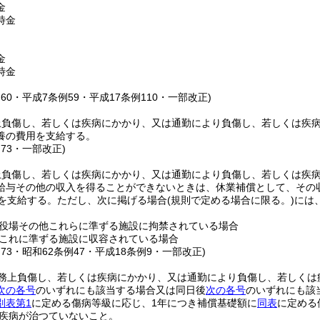
金
時金
金
時金
例60・平成7条例59・平成17条例110・一部改正)
上負傷し、若しくは疾病にかかり、又は通勤により負傷し、若しくは疾
養の費用を支給する。
例73・一部改正)
上負傷し、若しくは疾病にかかり、又は通勤により負傷し、若しくは疾
給与その他の収入を得ることができないときは、休業補償として、その収
額を支給する。
ただし、次に掲げる場合
(規則で定める場合に限る。)
には
役場その他これらに準ずる施設に拘禁されている場合
これに準ずる施設に収容されている場合
例73・昭和62条例47・平成18条例9・一部改正)
務上負傷し、若しくは疾病にかかり、又は通勤により負傷し、若しくは
次の各号
のいずれにも該当する場合又は同日後
次の各号
のいずれにも該
別表第1
に定める傷病等級に応じ、1年につき補償基礎額に
同表
に定める
疾病が治つていないこと。