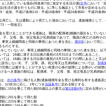
)
に入所している場合
(同条第7項に規定する生活介護
(
次号
において「生
設
(生活介護を行うものに限る。)
に準じる施設として市長が定めるもの
59・追加、平成17条例110・平成18条例9・平成24条例40・平成25条例
上死亡し、又は通勤により死亡した場合においては、遺族補償として、
例73・一部改正)
金を受けることができる遺族は、職員の配偶者
(婚姻の届出をしていな
、子、父母、孫、祖父母及び兄弟姉妹であつて、職員の死亡の当時その
、事実上婚姻関係と同様の事情にあつた者を含む。
第3項
において同じ。
るものとする。
出をしていないが、事実上婚姻関係と同様の事情にあつた者を含む。以下
いては、18歳に達する日以後の最初の3月31日までの間にあること。
いては、18歳に達する日以後の最初の3月31日までの間にあること又は
に該当しない夫、子、父母、孫、祖父母又は兄弟姉妹については、
別表
の労務には服することができない程度の心身の故障による障がいの状態
受けるべき遺族の順位は、配偶者、子、父母、孫、祖父母及び兄弟姉妹
額は、
次の各号
に掲げる人数
(遺族補償年金を受ける権利を有する遺族及
う。)
の区分に応じ、1年につき
当該各号
に定める額とする。
礎額に153を乗じて得た額
(55歳以上の妻又は
第1項第4号
に定める障がい
礎額に201を乗じて得た額
礎額に223を乗じて得た額
償基礎額に245を乗じて得た額