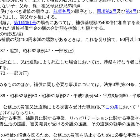
る者以外の者で、主として職員の収入によつて生計を維持していた者
しない子、父母、孫、祖父母及び兄弟姉妹
を受けるべき遺族の順位は、
前項各号
の順序とし、
同項第2号
及び
第4号
を先にし、実父母を後にする。
の額は、
第1項第1号
の場合にあつては、補償基礎額の400倍に相当する
された遺族補償年金の額の合計額を控除した額とする。
の端数処理)
る補償の額に50円未満の端数があるときは、これを切り捨て、50円以上1
例37・追加、昭和62条例47・一部改正)
上死亡し、又は通勤により死亡した場合においては、葬祭を行なう者に
する。
例73・一部改正)
めるもののほか、補償に関し必要な事項については、法第3章
(第24条
例89・昭和52条例60・昭和61条例37・平成2条例54・平成6条例60・平
、公務上の災害又は通勤による災害を受けた職員
(以下
この条
において「
なければならない。
関する事業、補装具に関する事業、リハビリテーションに関する事業そ
養生活の援護、被災職員が受ける介護の援護、その遺族の就学の援護そ
員の福祉の増進を図るため、公務上の災害を防止するために必要な事業