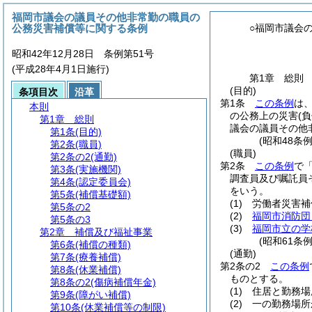
福岡市議会の議員その他非常勤の職員の
公務災害補償等に関する条例
○福岡市議会
昭和42年12月28日 条例第51号
(平成28年4月1日施行)
第1章
総則
(目的)
条項目次
沿革
第1条
この条例
は
本則
の公務上の災害
(
第1章
総則
議会の議員その他
第1条
(目的)
(昭和48条
第2条
(職員)
(職員)
第2条の2
(通勤)
第2条
この条例
で
第3条
(実施機関)
調査員及び嘱託員
第4条
(認定委員会)
をいう。
第5条
(補償基礎額)
(1)
労働者災害補
第5条の2
(2)
福岡市消防団
第5条の3
(3)
福岡市立の学
第2章
補償及び福祉事業
(昭和61条
第6条
(補償の種類)
(通勤)
第7条
(療養補償)
第2条の2
この条例
第8条
(休業補償)
ものとする。
第8条の2
(傷病補償年金)
(1)
住居と勤務場
第9条
(障がい補償)
(2)
一の勤務場所
第10条
(休業補償等の制限)