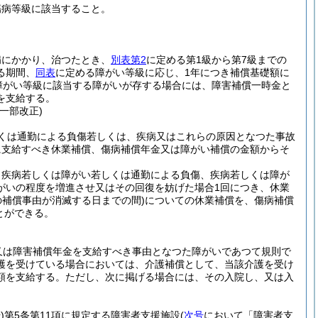
傷病等級に該当すること。
)
病にかかり、治つたとき、
別表第2
に定める第1級から第7級までの
る期間、
同表
に定める障がい等級に応じ、1年につき補償基礎額に
の障がい等級に該当する障がいが存する場合には、障害補償一時金と
を支給する。
・一部改正)
くは通勤による負傷若しくは、疾病又はこれらの原因となつた事故
に支給すべき休業補償、傷病補償年金又は障がい補償の金額からそ
、疾病若しくは障がい若しくは通勤による負傷、疾病若しくは障が
がいの程度を増進させ又はその回復を妨げた場合1回につき、休業
の補償事由が消滅する日までの間)
についての休業補償を、傷病補償
とができる。
又は障害補償年金を支給すべき事由となつた障がいであつて規則で
護を受けている場合においては、介護補償として、当該介護を受け
額を支給する。
ただし、次に掲げる場合には、その入院し、又は入
)
第5条第11項に規定する障害者支援施設
(
次号
において「障害者支