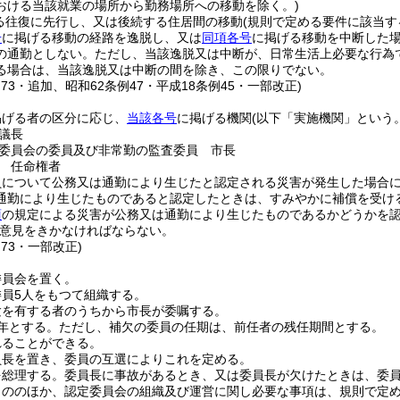
おける当該就業の場所から勤務場所への移動を除く。)
る往復に先行し、又は後続する住居間の移動
(規則で定める要件に該当す
号
に掲げる移動の経路を逸脱し、又は
同項各号
に掲げる移動を中断した
の通勤としない。
ただし、当該逸脱又は中断が、日常生活上必要な行為
る場合は、当該逸脱又は中断の間を除き、この限りでない。
例73・追加、昭和62条例47・平成18条例45・一部改正)
掲げる者の区分に応じ、
当該各号
に掲げる機関
(以下「実施機関」という。
議長
委員会の委員及び非常勤の監査委員 市長
 任命権者
員について公務又は通勤により生じたと認定される災害が発生した場合
通勤により生じたものであると認定したときは、すみやかに補償を受け
項
の規定による災害が公務又は通勤により生じたものであるかどうかを
意見をきかなければならない。
例73・一部改正)
委員会を置く。
員5人をもつて組織する。
験を有する者のうちから市長が委嘱する。
年とする。
ただし、補欠の委員の任期は、前任者の残任期間とする。
れることができる。
員長を置き、委員の互選によりこれを定める。
を総理する。
委員長に事故があるとき、又は委員長が欠けたときは、委
もののほか、認定委員会の組織及び運営に関し必要な事項は、規則で定