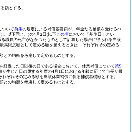
げる額とする。
について
前条
の規定による補償基礎額が、年金たる補償を受けるべ
いう。以下同じ。)
の4月1日
(以下
この項
において「基準日」とい
係る職員の死亡がなかつたものとして計算した場合に得られる当該
最高限度額として定める額を超えるときは、それぞれその定める
る額との均衡を考慮して定めるものとする。
月を経過した日以後の日である場合において、休業補償について
第5
由が生じた日の属する年度の4月1日における年齢に応じて市長が最
それぞれその定める額を当該休業補償に係る補償基礎額とする。
る額との均衡を考慮して定めるものとする。