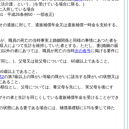
活介護」という。)
を受けている場合に限る。)
に入所している場合
41・平成26条例50・一部改正)
その遺族に対して、遺族補償年金又は遺族補償一時金を支給する。
いが、職員の死亡の当時事実上婚姻関係と同様の事情にあつた者を
収入によつて生計を維持していた者とする。
ただし、妻
(婚姻の届
)
以外の者にあつては、職員が死亡の当時
次の各号
に掲げる要件に
同じ。)
、父母又は祖父母については、60歳以上であること。
60歳以上であること。
第2
の第7級以上の障がい等級の障がいに該当する障がいの状態又は
にあること。
の順位とし、父母については、養父母を先にし、実父母を後にす
びその者と生計を同じくしている遺族補償年金を受けることができ
の状態にある妻である場合には、補償基礎額に175を乗じて得た