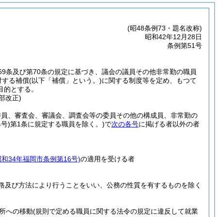
(昭48条例73・題名改称)
昭和42年12月28日
条例第51号
69条及び第70条の規定に基づき、議会の議員その他非常勤の職員
対する補償
(以下「補償」という。)
に関する制度等を定め、もつて
目的とする。
部改正)
委員、審査会、審議会、調査会等の委員その他の構成員、非常勤の
号)
第1条に規定する職員を除く。)
で
次の各号
に掲げる者以外の者
昭和34年福岡市条例第16号)
の適用を受ける者
路及び方法により行うことをいい、公務の性質を有するものを除く
所への移動
(規則で定める職員に関する法令の規定に違反して就業