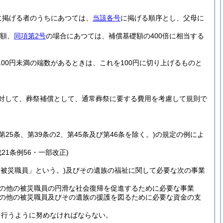
に掲げる者のうちにあつては、
当該各号
に掲げる順序とし、父母に
金額、
同項第2号
の場合にあつては、補償基礎額の400倍に相当する
00円未満の端数があるときは、これを100円に切り上げるものと
対して、葬祭補償として、通常葬祭に要する費用を考慮して規則で
、第25条、第39条の2、第45条及び第46条を除く。)
の規定の例によ
成21条例56・一部改正)
被災職員」という。)
及びその遺族の福祉に関して必要な次の事業
の他の被災職員の円滑な社会復帰を促進するために必要な事業
の他の被災職員及びその遺族の援護を図るために必要な資金の支
を行うように努めなければならない。