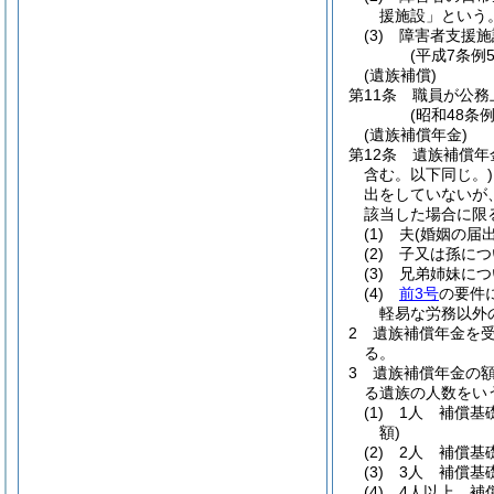
援施設」という。
(3)
障害者支援施
(平成7条例
(遺族補償)
第11条
職員が公務
(昭和48条
(遺族補償年金)
第12条
遺族補償年
含む。以下同じ。)
出をしていないが
該当した場合に限
(1)
夫
(婚姻の届
(2)
子又は孫につ
(3)
兄弟姉妹につ
(4)
前3号
の要件
軽易な労務以外
2
遺族補償年金を
る。
3
遺族補償年金の
る遺族の人数をい
(1)
1人 補償基
額)
(2)
2人 補償基
(3)
3人 補償基
(4)
4人以上 補