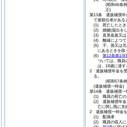
(昭和46条
正)
第13条
遺族補償年
て後順位者がある
(1)
死亡したとき
(2)
婚姻
(届出を
(3)
直系血族又は
(4)
離縁によつて
(5)
子、孫又は兄
にあるときを除
(6)
第12条第1項
ついては、職員
は、18歳に達
2
遺族補償年金を
る。
(昭和57条
(遺族補償一時金)
第14条
遺族補償一
(1)
職員の死亡の
(2)
遺族補償年金
亡に関し既に支
2
遺族補償一時金
(1)
配偶者
(2)
職員の収入に