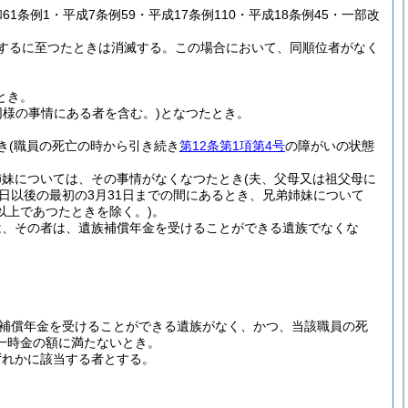
和61条例1・平成7条例59・平成17条例110・平成18条例45・一部改
するに至つたときは消滅する。
この場合において、同順位者がなく
とき。
同様の事情にある者を含む。)
となつたとき。
き
(職員の死亡の時から引き続き
第12条第1項第4号
の障がいの状態
姉妹については、その事情がなくなつたとき
(夫、父母又は祖父母に
日以後の最初の3月31日までの間にあるとき、兄弟姉妹について
以上であつたときを除く。)
。
は、その者は、遺族補償年金を受けることができる遺族でなくな
補償年金を受けることができる遺族がなく、かつ、当該職員の死
一時金の額に満たないとき。
ずれかに該当する者とする。