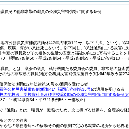
の議員その他非常勤の職員の公務災害補償等に関する条例
、地方公務員災害補償法
(昭和42年法律第121号。以下「法」という。)
第
負傷、疾病、障がい又は死亡をいう。以下同じ。)
又は通勤による災害に
非常勤の職員及びその遺族の生活の安定と福祉の向上に寄与することを
例73・昭和57条例50・平成2条例54・平成7条例59・平成17条例110・一
「職員」とは、議会の議員、執行機関たる委員会の委員、非常勤の監査
その他の非常勤の職員
(地方公務員災害補償法施行令
(昭和42年政令第274
償保険法
(昭和22年法律第50号)
の適用を受ける者
員等公務災害補償条例
(昭和41年福岡市条例第35号)
の適用を受ける者
校の学校医、学校歯科医及び学校薬剤師の公務災害補償に関する条例
(
例37・平成14条例34・平成21条例56・一部改正)
で「通勤」とは、職員が、勤務のため、次に掲げる移動を、合理的な経
所との間の往復
から他の勤務場所への移動その他の規則で定める就業の場所から勤務場