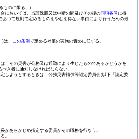
るものに限る。)
場合においては、当該逸脱又は中断の間及びその後の
同項各号
に掲
であつて規則で定めるものをやむを得ない事由により行うための最
)
は、
この条例
で定める補償の実施の責めに任ずる。
には、その災害が公務又は通勤により生じたものであるかどうかを
るべき者に通知しなければならない。
認定しようとするときは、公務災害補償等認定委員会
(以下「認定委
員長があらかじめ指定する委員がその職務を行なう。
める。