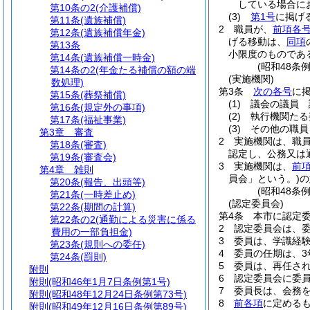
している場合に
第10条の2
(介護補償)
(3)
第1号
に掲げ
第11条
(遺族補償)
2
職員が、
前項各
第12条
(遺族補償年金)
げる移動は、
同項
第13条
小限度のものであ
第14条
(遺族補償一時金)
(昭和48条
第14条の2
(年金たる補償の額の端
(実施機関)
数処理)
第3条
次の各号
に
第15条
(葬祭補償)
(1)
議会の議員 
第16条
(規定外の事項)
(2)
執行機関たる
第17条
(福祉事業)
(3)
その他の職員
第3章
審査
2
実施機関は、職
第18条
(審査)
認定し、公務又は
第19条
(審査会)
3
実施機関は、
前
第4章
雑則
員会」という。)
の
第20条
(報告、出頭等)
(昭和48条
第21条
(一時差止め)
(認定委員会)
第22条
(期間の計算)
第4条
本市に認定
第22条の2
(通勤による災害に係る
2
認定委員会は、委
費用の一部負担金)
3
委員は、学識経
第23条
(規則への委任)
4
委員の任期は、3
第24条
(罰則)
5
委員は、再任さ
附則
6
認定委員会に委
附則
(昭和46年1月7日条例第1号)
7
委員長は、会務
附則
(昭和48年12月24日条例第73号)
8
前各項
に定める
附則
(昭和49年12月16日条例第89号)