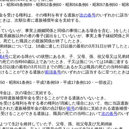
例1・昭和49条例89・昭和52条例60・昭和56条例6・昭和57条例50・昭
金を受ける権利は、その権利を有する遺族が
次の各号
のいずれかに該当
ときは、次順位者に遺族補償年金を支給する。
。
していないが、事実上婚姻関係と同様の事情にある場合を含む。)
をした
直系姻族以外の者の養子
(届出をしていないが、事実上養子縁組関係と
、死亡した職員との親族関係が終了したとき。
弟姉妹については、18歳に達した日以後の最初の3月31日が終了したと
く。)
。
第4号
に定める障がいの状態にある夫、子、父母、孫、祖父母又は兄弟
の死亡の当時60歳以上であつたとき、子又は孫については18歳に達する
する日以後の最初の3月31日までの間にあるか又は職員の死亡の当時60歳
受けることができる遺族が
前項各号
のいずれかに該当するに至つたとき
例50・昭和61条例1・平成7条例59・平成17条例110・一部改正)
時金は、次の場合に支給する。
当時遺族補償年金を受けることができる遺族がいないとき。
を受ける権利を有する者の権利が消滅した場合において、他に当該遺族
給された遺族補償年金の額の合計額が
前号
の場合に支給される遺族補償
を受けることができる遺族は、職員の死亡の当時において
次の各号
のい
よつて生計を維持していた子、父母、孫、祖父母及び兄弟姉妹