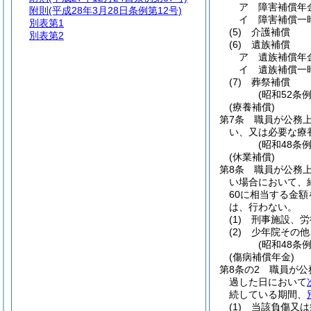
ア
障害補償年
附則
(平成28年3月28日条例第12号)
イ
障害補償一
別表第1
(5)
介護補償
別表第2
(6)
遺族補償
ア
遺族補償年
イ
遺族補償一
(7)
葬祭補償
(昭和52条
(療養補償)
第7条
職員が公務
い、又は必要な療
(昭和48条
(休業補償)
第8条
職員が公務
い場合において、
60に相当する金
は、行わない。
(1)
刑事施設、労
(2)
少年院その他
(昭和48条
(傷病補償年金)
第8条の2
職員が公
過した日において
続している期間、
(1)
当該負傷又は