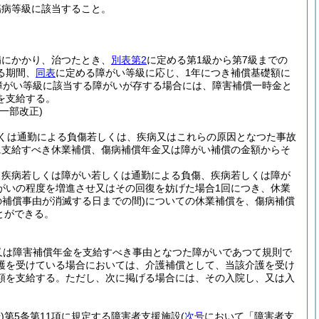
傷病等級に該当すること。
)
病にかかり、治つたとき、
別表第2
に定める第1級から第7級までの
る期間、
同表
に定める障がい等級に応じ、1年につき補償基礎額に
の障がい等級に該当する障がいが存する場合には、障害補償一時金と
を支給する。
・一部改正)
くは通勤による負傷若しくは、疾病又はこれらの原因となつた事故
に支給すべき休業補償、傷病補償年金又は障がい補償の金額からそ
、疾病若しくは障がい若しくは通勤による負傷、疾病若しくは障が
がいの程度を増進させ又はその回復を妨げた場合1回につき、休業
の補償事由が消滅する日までの間)
についての休業補償を、傷病補償
とができる。
又は障害補償年金を支給すべき事由となつた障がいであつて規則で
護を受けている場合においては、介護補償として、当該介護を受け
額を支給する。
ただし、次に掲げる場合には、その入院し、又は入
)
第5条第11項に規定する障害者支援施設
(
次号
において「障害者支