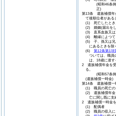
(昭和46条
正)
第13条
遺族補償年
て後順位者がある
(1)
死亡したとき
(2)
婚姻
(届出を
(3)
直系血族又は
(4)
離縁によつて
(5)
子、孫又は兄
にあるときを除
(6)
第12条第1項
ついては、職員
は、18歳に達
2
遺族補償年金を
る。
(昭和57条
(遺族補償一時金)
第14条
遺族補償一
(1)
職員の死亡の
(2)
遺族補償年金
亡に関し既に支
2
遺族補償一時金
(1)
配偶者
(2)
職員の収入に