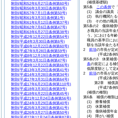
(補償基礎額)
附則
(昭和52年6月27日条例第60号)
第5条
この条例
で
附則
(昭和56年3月30日条例第6号)
(1)
議会の議員 
附則
(昭和57年7月1日条例第50号)
(2)
執行機関たる
附則
(昭和61年3月3日条例第1号)
(3)
その他の職員
附則
(昭和61年6月12日条例第37号)
第5条の2
傷病補償
附則
(昭和62年7月6日条例第47号)
き職員の当該年金
附則
(昭和63年6月27日条例第38号)
う。)
における年齢
附則
(平成2年12月22日条例第54号)
職員の基準日にお
附則
(平成4年3月30日条例第6号)
額を当該年金たる
附則
(平成6年12月22日条例第60号)
2
前項
の市長が定
附則
(平成7年9月28日条例第59号)
(平成2条例
附則
(平成8年12月19日条例第48号)
第5条の3
休業補償
附則
(平成9年3月31日条例第47号)
条
の規定による補
附則
(平成9年12月22日条例第66号)
低限度額として定
附則
(平成13年3月29日条例第41号)
2
前項
の市長が定
附則
(平成14年3月28日条例第34号)
(平成2条例
附則
(平成17年3月31日条例第64号)
第2章
補償
附則
(平成17年6月23日条例第110号)
(平成7条例
附則
(平成18年3月30日条例第9号)
(補償の種類)
附則
(平成18年6月22日条例第45号)
第6条
補償の種類
附則
(平成21年12月24日条例第56号)
(1)
療養補償
附則
(平成24年3月29日条例第40号)
(2)
休業補償
附則
(平成25年3月28日条例第41号)
(3)
傷病補償年金
附則
(平成26年3月27日条例第50号)
(4)
障がい補償
附則
(平成27年12月24日条例第87号)