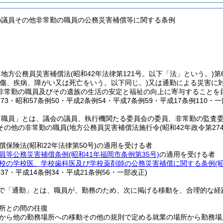
の議員その他非常勤の職員の公務災害補償等に関する条例
、地方公務員災害補償法
(昭和42年法律第121号。以下「法」という。)
第
負傷、疾病、障がい又は死亡をいう。以下同じ。)
又は通勤による災害に
非常勤の職員及びその遺族の生活の安定と福祉の向上に寄与することを
例73・昭和57条例50・平成2条例54・平成7条例59・平成17条例110・一
「職員」とは、議会の議員、執行機関たる委員会の委員、非常勤の監査
その他の非常勤の職員
(地方公務員災害補償法施行令
(昭和42年政令第274
償保険法
(昭和22年法律第50号)
の適用を受ける者
員等公務災害補償条例
(昭和41年福岡市条例第35号)
の適用を受ける者
校の学校医、学校歯科医及び学校薬剤師の公務災害補償に関する条例
(
例37・平成14条例34・平成21条例56・一部改正)
で「通勤」とは、職員が、勤務のため、次に掲げる移動を、合理的な経
所との間の往復
から他の勤務場所への移動その他の規則で定める就業の場所から勤務場