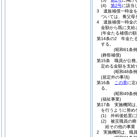
(3)
前2号
に掲げ
(4)
第2号
に該当
3
遺族補償一時金
ついては、養父母
4
遺族補償一時金
金額から既に支給
(年金たる補償の額
第14条の2
年金た
する。
(昭和61条
(葬祭補償)
第15条
職員が公務
定める金額を支給
(昭和48条
(規定外の事項)
第16条
この章
に定
る。
(昭和49条
(福祉事業)
第17条
実施機関は
を行うように努め
(1)
外科後処置に
(2)
被災職員の療
給その他の事業
2
実施機関は、職