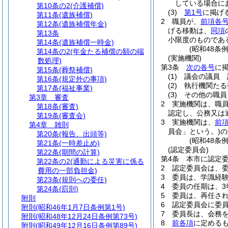
している場合に
第10条の2
(介護補償)
(3)
第1号
に掲げ
第11条
(遺族補償)
2
職員が、
前項各
第12条
(遺族補償年金)
げる移動は、
同項
第13条
小限度のものであ
第14条
(遺族補償一時金)
(昭和48条
第14条の2
(年金たる補償の額の端
(実施機関)
数処理)
第3条
次の各号
に
第15条
(葬祭補償)
(1)
議会の議員 
第16条
(規定外の事項)
(2)
執行機関たる
第17条
(福祉事業)
(3)
その他の職員
第3章
審査
2
実施機関は、職
第18条
(審査)
認定し、公務又は
第19条
(審査会)
3
実施機関は、
前
第4章
雑則
員会」という。)
の
第20条
(報告、出頭等)
(昭和48条
第21条
(一時差止め)
(認定委員会)
第22条
(期間の計算)
第4条
本市に認定
第22条の2
(通勤による災害に係る
2
認定委員会は、委
費用の一部負担金)
3
委員は、学識経
第23条
(規則への委任)
4
委員の任期は、3
第24条
(罰則)
5
委員は、再任さ
附則
6
認定委員会に委
附則
(昭和46年1月7日条例第1号)
7
委員長は、会務
附則
(昭和48年12月24日条例第73号)
8
前各項
に定める
附則
(昭和49年12月16日条例第89号)