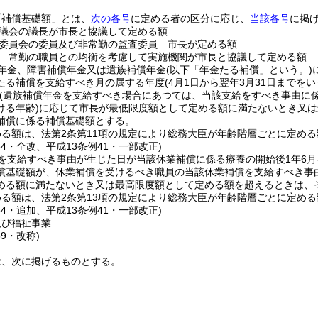
「補償基礎額」とは、
次の各号
に定める者の区分に応じ、
当該各号
に掲
議会の議長が市長と協議して定める額
委員会の委員及び非常勤の監査委員 市長が定める額
 常勤の職員との均衡を考慮して実施機関が市長と協議して定める額
年金、障害補償年金又は遺族補償年金
(以下「年金たる補償」という。)
たる補償を支給すべき月の属する年度
(4月1日から翌年3月31日までを
(遺族補償年金を支給すべき場合にあつては、当該支給をすべき事由に
ける年齢)
に応じて市長が最低限度額として定める額に満たないとき又は
補償に係る補償基礎額とする。
める額は、法第2条第11項の規定により総務大臣が年齢階層ごとに定め
54・全改、平成13条例41・一部改正)
を支給すべき事由が生じた日が当該休業補償に係る療養の開始後1年6
償基礎額が、休業補償を受けるべき職員の当該休業補償を支給すべき事
める額に満たないとき又は最高限度額として定める額を超えるときは、
める額は、法第2条第13項の規定により総務大臣が年齢階層ごとに定め
54・追加、平成13条例41・一部改正)
及び福祉事業
59・改称)
は、次に掲げるものとする。