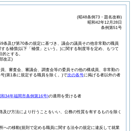
(昭48条例73・題名改称)
昭和42年12月28日
条例第51号
69条及び第70条の規定に基づき、議会の議員その他非常勤の職員
対する補償
(以下「補償」という。)
に関する制度等を定め、もつて
目的とする。
部改正)
委員、審査会、審議会、調査会等の委員その他の構成員、非常勤の
号)
第1条に規定する職員を除く。)
で
次の各号
に掲げる者以外の者
昭和34年福岡市条例第16号)
の適用を受ける者
路及び方法により行うことをいい、公務の性質を有するものを除く
所への移動
(規則で定める職員に関する法令の規定に違反して就業