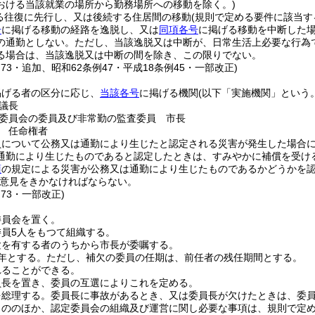
おける当該就業の場所から勤務場所への移動を除く。)
る往復に先行し、又は後続する住居間の移動
(規則で定める要件に該当す
号
に掲げる移動の経路を逸脱し、又は
同項各号
に掲げる移動を中断した
の通勤としない。
ただし、当該逸脱又は中断が、日常生活上必要な行為
る場合は、当該逸脱又は中断の間を除き、この限りでない。
例73・追加、昭和62条例47・平成18条例45・一部改正)
掲げる者の区分に応じ、
当該各号
に掲げる機関
(以下「実施機関」という。
議長
委員会の委員及び非常勤の監査委員 市長
 任命権者
員について公務又は通勤により生じたと認定される災害が発生した場合
通勤により生じたものであると認定したときは、すみやかに補償を受け
項
の規定による災害が公務又は通勤により生じたものであるかどうかを
意見をきかなければならない。
例73・一部改正)
委員会を置く。
員5人をもつて組織する。
験を有する者のうちから市長が委嘱する。
年とする。
ただし、補欠の委員の任期は、前任者の残任期間とする。
れることができる。
員長を置き、委員の互選によりこれを定める。
を総理する。
委員長に事故があるとき、又は委員長が欠けたときは、委
もののほか、認定委員会の組織及び運営に関し必要な事項は、規則で定