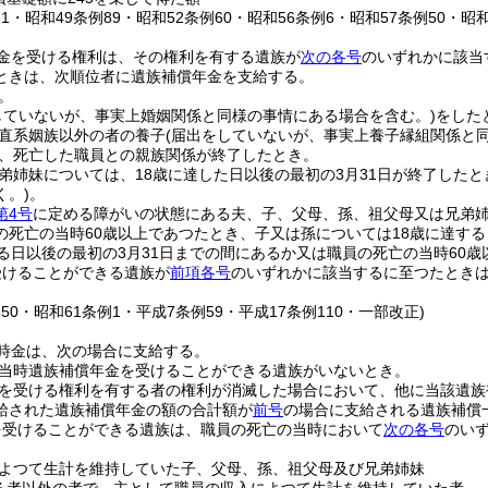
例1・昭和49条例89・昭和52条例60・昭和56条例6・昭和57条例50・昭
金を受ける権利は、その権利を有する遺族が
次の各号
のいずれかに該当
ときは、次順位者に遺族補償年金を支給する。
。
していないが、事実上婚姻関係と同様の事情にある場合を含む。)
をした
直系姻族以外の者の養子
(届出をしていないが、事実上養子縁組関係と
、死亡した職員との親族関係が終了したとき。
弟姉妹については、18歳に達した日以後の最初の3月31日が終了したと
く。)
。
第4号
に定める障がいの状態にある夫、子、父母、孫、祖父母又は兄弟
の死亡の当時60歳以上であつたとき、子又は孫については18歳に達する
する日以後の最初の3月31日までの間にあるか又は職員の死亡の当時60歳
受けることができる遺族が
前項各号
のいずれかに該当するに至つたとき
例50・昭和61条例1・平成7条例59・平成17条例110・一部改正)
時金は、次の場合に支給する。
当時遺族補償年金を受けることができる遺族がいないとき。
を受ける権利を有する者の権利が消滅した場合において、他に当該遺族
給された遺族補償年金の額の合計額が
前号
の場合に支給される遺族補償
を受けることができる遺族は、職員の死亡の当時において
次の各号
のい
よつて生計を維持していた子、父母、孫、祖父母及び兄弟姉妹