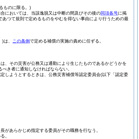
るものに限る。)
場合においては、当該逸脱又は中断の間及びその後の
同項各号
に掲
であつて規則で定めるものをやむを得ない事由により行うための最
)
は、
この条例
で定める補償の実施の責めに任ずる。
には、その災害が公務又は通勤により生じたものであるかどうかを
るべき者に通知しなければならない。
認定しようとするときは、公務災害補償等認定委員会
(以下「認定委
員長があらかじめ指定する委員がその職務を行なう。
める。