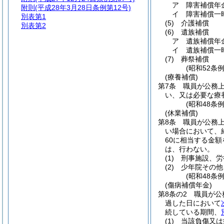
ア
障害補償年
附則
(平成28年3月28日条例第12号)
イ
障害補償一
別表第1
(5)
介護補償
別表第2
(6)
遺族補償
ア
遺族補償年
イ
遺族補償一
(7)
葬祭補償
(昭和52条
(療養補償)
第7条
職員が公務
い、又は必要な療
(昭和48条
(休業補償)
第8条
職員が公務
い場合において、
60に相当する金
は、行わない。
(1)
刑事施設、労
(2)
少年院その他
(昭和48条
(傷病補償年金)
第8条の2
職員が公
過した日において
続している期間、
(1)
当該負傷又は