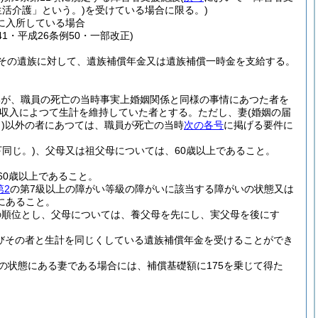
活介護」という。)
を受けている場合に限る。)
に入所している場合
41・平成26条例50・一部改正)
その遺族に対して、遺族補償年金又は遺族補償一時金を支給する。
いが、職員の死亡の当時事実上婚姻関係と同様の事情にあつた者を
収入によつて生計を維持していた者とする。
ただし、妻
(婚姻の届
)
以外の者にあつては、職員が死亡の当時
次の各号
に掲げる要件に
同じ。)
、父母又は祖父母については、60歳以上であること。
60歳以上であること。
第2
の第7級以上の障がい等級の障がいに該当する障がいの状態又は
にあること。
の順位とし、父母については、養父母を先にし、実父母を後にす
びその者と生計を同じくしている遺族補償年金を受けることができ
の状態にある妻である場合には、補償基礎額に175を乗じて得た