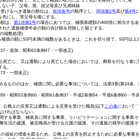
る者以外の者で、主として職員の収入によつて生計を維持していた者
しない子、父母、孫、祖父母及び兄弟姉妹
を受けるべき遺族の順位は、
前項各号
の順序とし、
同項第2号
及び
第4号
を先にし、実父母を後にする。
の額は、
第1項第1号
の場合にあつては、補償基礎額の400倍に相当する
された遺族補償年金の額の合計額を控除した額とする。
の端数処理)
る補償の額に50円未満の端数があるときは、これを切り捨て、50円以上1
例37・追加、昭和62条例47・一部改正)
上死亡し、又は通勤により死亡した場合においては、葬祭を行なう者に
する。
例73・一部改正)
めるもののほか、補償に関し必要な事項については、法第3章
(第24条
例89・昭和52条例60・昭和61条例37・平成2条例54・平成6条例60・平
、公務上の災害又は通勤による災害を受けた職員
(以下
この条
において「
なければならない。
関する事業、補装具に関する事業、リハビリテーションに関する事業そ
養生活の援護、被災職員が受ける介護の援護、その遺族の就学の援護そ
員の福祉の増進を図るため、公務上の災害を防止するために必要な事業