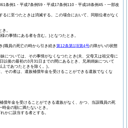
和61条例1・平成7条例59・平成17条例110・平成18条例45・一部改
するに至つたときは消滅する。
この場合において、同順位者がなく
とき。
同様の事情にある者を含む。)
となつたとき。
き
(職員の死亡の時から引き続き
第12条第1項第4号
の障がいの状態
姉妹については、その事情がなくなつたとき
(夫、父母又は祖父母に
日以後の最初の3月31日までの間にあるとき、兄弟姉妹について
以上であつたときを除く。)
。
は、その者は、遺族補償年金を受けることができる遺族でなくな
補償年金を受けることができる遺族がなく、かつ、当該職員の死
一時金の額に満たないとき。
ずれかに該当する者とする。