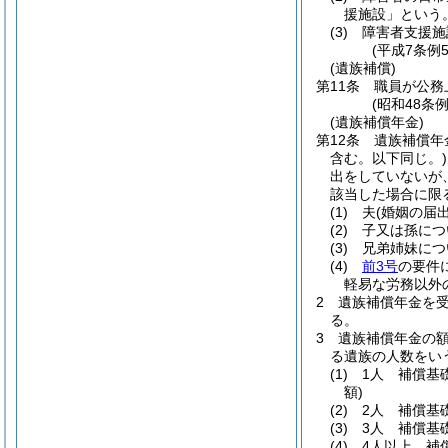
援施設」という。
(3)
障害者支援施
(平成7条例
(遺族補償)
第11条
職員が公務
(昭和48条
(遺族補償年金)
第12条
遺族補償年
含む。以下同じ。)
出をしていないが
該当した場合に限
(1)
夫
(婚姻の届
(2)
子又は孫につ
(3)
兄弟姉妹につ
(4)
前3号
の要件
軽易な労務以外
2
遺族補償年金を
る。
3
遺族補償年金の
る遺族の人数をい
(1)
1人 補償基
額)
(2)
2人 補償基
(3)
3人 補償基
(4)
4人以上 補