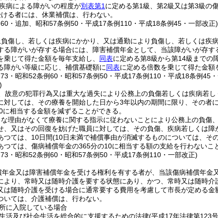
疾病による障がいの程度が
別表第1
に定める第1級、第2級又は第3級の
受ける者には、休業補償は、行わない。
例60・追加、昭和57条例50・平成17条例110・平成18条例45・一部改正
上負傷し、若しくは疾病にかかり、又は通勤により負傷し、若しくは疾
する障がいが存する場合には、障害補償年金として、当該障がいが存す
を乗じて得た金額を毎年支給し、
同表
に定める第8級から第14級まで
る障がい等級に応じ、補償基礎額に
同表
に定める倍数を乗じて得た金額
例73・昭和52条例60・昭和57条例50・平成17条例110・平成18条例45
)
、故意の犯罪行為又は重大な過失により公務上の負傷若しくは疾病若し
に対しては、その療養を開始した日から3年以内の期間に限り、その者
30に相当する金額を減ずることができる。
当な理由がなくて療養に関する指示に従わないことにより公務上の負傷
せ、又はその回復を妨げた職員に対しては、その負傷、疾病若しくは障
あつては、10日間
(10日未満で補償事由が消滅するものについては、そ
あつては、傷病補償年金の365分の10に相当する額の支給を行わないこ
例73・昭和52条例60・昭和57条例50・平成17条例110・一部改正)
償年金又は障害補償年金を受ける権利を有する者が、当該傷病補償年金
により、常時又は随時介護を要する状態にあり、かつ、常時又は随時介
又は随時介護を受ける場合に通常要する費用を考慮して市長が定める金
ついては、介護補償は、行わない。
所に入院している場合
生活及び社会生活を総合的に支援するための法律
(平成17年法律第123号