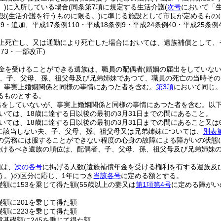
)
に入所している場合
(同条第7項に規定する生活介護
(
次号
において「生
設
(生活介護を行うものに限る。)
に準じる施設として市長が定めるもの
59・追加、平成17条例110・平成18条例9・平成24条例40・平成25条例
上死亡し、又は通勤により死亡した場合においては、遺族補償として、
例73・一部改正)
金を受けることができる遺族は、職員の配偶者
(婚姻の届出をしていな
、子、父母、孫、祖父母及び兄弟姉妹であつて、職員の死亡の当時その
、事実上婚姻関係と同様の事情にあつた者を含む。
第3項
において同じ。
るものとする。
出をしていないが、事実上婚姻関係と同様の事情にあつた者を含む。以下
いては、18歳に達する日以後の最初の3月31日までの間にあること。
いては、18歳に達する日以後の最初の3月31日までの間にあること又は
に該当しない夫、子、父母、孫、祖父母又は兄弟姉妹については、
別表
の労務には服することができない程度の心身の故障による障がいの状態
受けるべき遺族の順位は、配偶者、子、父母、孫、祖父母及び兄弟姉妹
額は、
次の各号
に掲げる人数
(遺族補償年金を受ける権利を有する遺族及
う。)
の区分に応じ、1年につき
当該各号
に定める額とする。
礎額に153を乗じて得た額
(55歳以上の妻又は
第1項第4号
に定める障がい
礎額に201を乗じて得た額
礎額に223を乗じて得た額
償基礎額に245を乗じて得た額