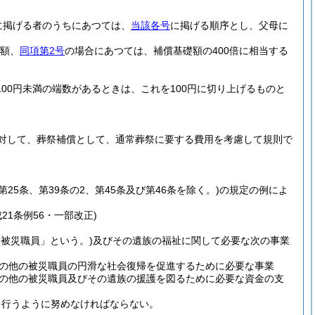
に掲げる者のうちにあつては、
当該各号
に掲げる順序とし、父母に
金額、
同項第2号
の場合にあつては、補償基礎額の400倍に相当する
00円未満の端数があるときは、これを100円に切り上げるものと
対して、葬祭補償として、通常葬祭に要する費用を考慮して規則で
、第25条、第39条の2、第45条及び第46条を除く。)
の規定の例によ
成21条例56・一部改正)
被災職員」という。)
及びその遺族の福祉に関して必要な次の事業
の他の被災職員の円滑な社会復帰を促進するために必要な事業
の他の被災職員及びその遺族の援護を図るために必要な資金の支
を行うように努めなければならない。