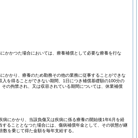
病にかかつた場合においては、療養補償として必要な療養を行な
病にかかり、療養のため勤務その他の業務に従事することができな
入を得ることができない期間、1日につき補償基礎額の100分の
、その拘禁され、又は収容されている期間については、休業補償
疾病にかかり、当該負傷又は疾病に係る療養の開始後1年6月を経
当することとなつた場合には、傷病補償年金として、その状態が継
倍数を乗じて得た金額を毎年支給する。