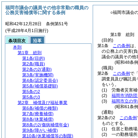
福岡市議会の議員その他非常勤の職員の
公務災害補償等に関する条例
○福岡市議会
昭和42年12月28日 条例第51号
(平成28年4月1日施行)
第1章
総則
(目的)
条項目次
沿革
第1条
この条例
は
本則
の公務上の災害
(
第1章
総則
議会の議員その他
第1条
(目的)
(昭和48条
第2条
(職員)
(職員)
第2条の2
(通勤)
第2条
この条例
で
第3条
(実施機関)
調査員及び嘱託員
第4条
(認定委員会)
をいう。
第5条
(補償基礎額)
(1)
労働者災害補
第5条の2
(2)
福岡市消防団
第5条の3
(3)
福岡市立の学
第2章
補償及び福祉事業
(昭和61条
第6条
(補償の種類)
(通勤)
第7条
(療養補償)
第2条の2
この条例
第8条
(休業補償)
ものとする。
第8条の2
(傷病補償年金)
(1)
住居と勤務場
第9条
(障がい補償)
(2)
一の勤務場所
第10条
(休業補償等の制限)