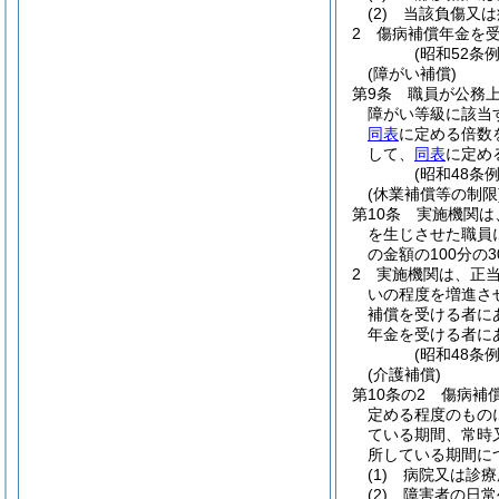
(2)
当該負傷又は
2
傷病補償年金を
(昭和52条
(障がい補償)
第9条
職員が公務
障がい等級に該当
同表
に定める倍数
して、
同表
に定め
(昭和48条
(休業補償等の制限
第10条
実施機関は
を生じさせた職員
の金額の100分の
2
実施機関は、正
いの程度を増進さ
補償を受ける者に
年金を受ける者に
(昭和48条
(介護補償)
第10条の2
傷病補
定める程度のもの
ている期間、常時
所している期間に
(1)
病院又は診療
(2)
障害者の日常