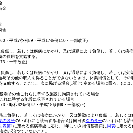
金
時金
金
時金
例60・平成7条例59・平成17条例110・一部改正)
上負傷し、若しくは疾病にかかり、又は通勤により負傷し、若しくは疾
養の費用を支給する。
例73・一部改正)
上負傷し、若しくは疾病にかかり、又は通勤により負傷し、若しくは疾
給与その他の収入を得ることができないときは、休業補償として、その収
額を支給する。
ただし、次に掲げる場合
(規則で定める場合に限る。)
には
役場その他これらに準ずる施設に拘禁されている場合
これに準ずる施設に収容されている場合
例73・昭和62条例47・平成18条例9・一部改正)
務上負傷し、若しくは疾病にかかり、又は通勤により負傷し、若しくは
次の各号
のいずれにも該当する場合又は同日後
次の各号
のいずれにも該
別表第1
に定める傷病等級に応じ、1年につき補償基礎額に
同表
に定める
疾病が治つていないこと。