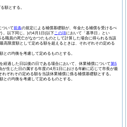
げる額とする。
について
前条
の規定による補償基礎額が、年金たる補償を受けるべ
いう。以下同じ。)
の4月1日
(以下
この項
において「基準日」とい
係る職員の死亡がなかつたものとして計算した場合に得られる当該
最高限度額として定める額を超えるときは、それぞれその定める
る額との均衡を考慮して定めるものとする。
月を経過した日以後の日である場合において、休業補償について
第5
由が生じた日の属する年度の4月1日における年齢に応じて市長が最
それぞれその定める額を当該休業補償に係る補償基礎額とする。
る額との均衡を考慮して定めるものとする。