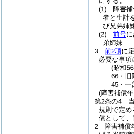
にする。
(1)
障害補
者と生計
び兄弟姉
(2)
前号
に
弟姉妹
3
前2項
に
必要な事項
(昭和
66・旧
45・一
(障害補償
第2条の4
規則で定め
償として、
2
障害補償