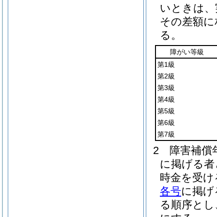
いときは、
その差額に
る。
障がい等級
第1級
第2級
第3級
第4級
第5級
第6級
第7級
2
障害補償
に掲げる者
時金を受け
各号
に掲げ
る順序とし