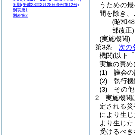
うための最
附則
(平成28年3月28日条例第12号)
別表第1
間を除き、
別表第2
(昭和4
部改正)
(実施機関)
第3条
次の
機関
(以下
実施の責め
(1)
議会の
(2)
執行機
(3)
その他
2
実施機関
定される災
により生じ
より生じた
受けるべき