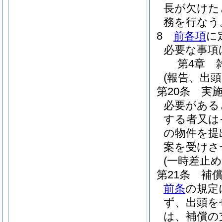
長が欠けた
務を行なう
8
前各項
に
必要な事項
第4章
(報告、出頭
第20条
実
必要がある
する者又は
の物件を提
案を受けさ
(一時差止め
第21条
補
前条
の規定
ず、出頭を
は、補償の