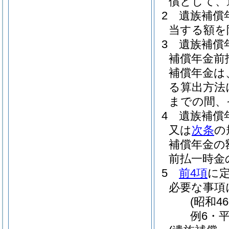
償として、
2
遺族補償
当する額を
3
遺族補償
補償年金前
補償年金は
る算出方法
までの間、
4
遺族補償
又は
次条
の
補償年金の
前払一時金
5
前4項
に
必要な事項
(昭和4
例6・平