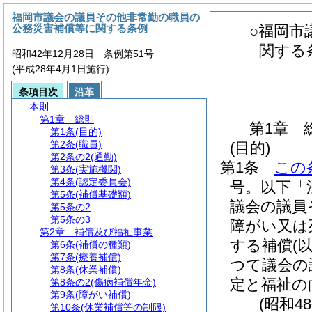
福岡市議会の議員その他非常勤の職員の
公務災害補償等に関する条例
○福岡市
関する
昭和42年12月28日 条例第51号
(平成28年4月1日施行)
条項目次
沿革
本則
第1章
総則
第1章
第1条
(目的)
第2条
(職員)
(目的)
第2条の2
(通勤)
第1条
この
第3条
(実施機関)
第4条
(認定委員会)
号。以下「
第5条
(補償基礎額)
議会の議員
第5条の2
第5条の3
障がい又は
第2章
補償及び福祉事業
する補償
(
第6条
(補償の種類)
第7条
(療養補償)
つて議会の
第8条
(休業補償)
定と福祉の
第8条の2
(傷病補償年金)
第9条
(障がい補償)
(昭和4
第10条
(休業補償等の制限)