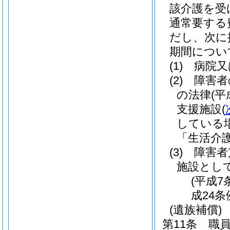
該介護を受
通常要する
だし、次に
期間につい
(1)
病院又
(2)
障害者
の法律
(平
支援施設
(
している
「生活介
(3)
障害者
施設とし
(平成7
成24条
(遺族補償)
第11条
職