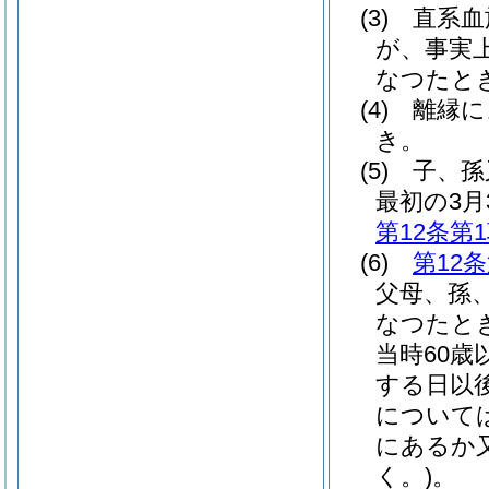
(3)
直系血
が、事実
なつたと
(4)
離縁に
き。
(5)
子、孫
最初の3月
第12条第
(6)
第12
父母、孫
なつたと
当時60
する日以
については
にあるか
く。)
。