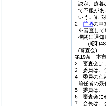
認定、療養
て不服があ
いう。)
に
2
前項
の申
を審査して
機関に通知
(昭和4
(審査会)
第19条
本
2
審査会は
3
委員は、
4
委員の任
前任者の残
5
委員は、
6
審査会に
7
会長は、