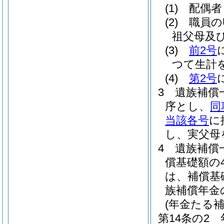
(1)
配偶者
(2)
職員の
祖父母及
(3)
前2号
つて生計
(4)
第2号
3
遺族補償
序とし、
同
当該各号
に
し、実父母
4
遺族補償
償基礎額の
は、補償基
族補償年金
(年金たる
第14条の2