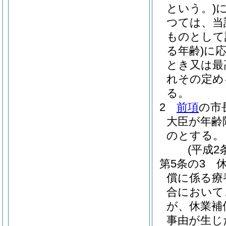
という。)
つては、当
ものとして
る年齢)
に
とき又は最
れその定め
る。
2
前項
の市
大臣が年齢
のとする。
(平成2
第5条の3
償に係る療
合において
が、休業補
事由が生じ