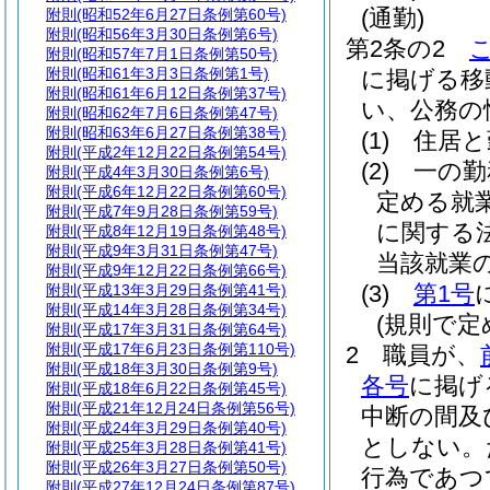
(通勤)
附則
(昭和52年6月27日条例第60号)
附則
(昭和56年3月30日条例第6号)
第2条の2
附則
(昭和57年7月1日条例第50号)
附則
(昭和61年3月3日条例第1号)
に掲げる移
附則
(昭和61年6月12日条例第37号)
い、公務の
附則
(昭和62年7月6日条例第47号)
附則
(昭和63年6月27日条例第38号)
(1)
住居と
附則
(平成2年12月22日条例第54号)
(2)
一の勤
附則
(平成4年3月30日条例第6号)
附則
(平成6年12月22日条例第60号)
定める就
附則
(平成7年9月28日条例第59号)
に関する
附則
(平成8年12月19日条例第48号)
附則
(平成9年3月31日条例第47号)
当該就業
附則
(平成9年12月22日条例第66号)
(3)
第1号
附則
(平成13年3月29日条例第41号)
附則
(平成14年3月28日条例第34号)
(規則で
附則
(平成17年3月31日条例第64号)
附則
(平成17年6月23日条例第110号)
2
職員が、
附則
(平成18年3月30日条例第9号)
各号
に掲げ
附則
(平成18年6月22日条例第45号)
附則
(平成21年12月24日条例第56号)
中断の間及
附則
(平成24年3月29日条例第40号)
としない。
附則
(平成25年3月28日条例第41号)
附則
(平成26年3月27日条例第50号)
行為であつ
附則
(平成27年12月24日条例第87号)