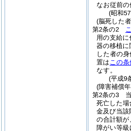
なお従前の
(昭和5
(脳死した
第2条の2
用の支給に
器の移植に
した者の身
置は
この条
なす。
(平成9
(障害補償
第2条の3
死亡した場
金及び当該
の合計額が
障がい等級