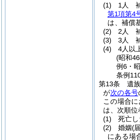
(1)
1人 
第1項第4
は、補償基
(2)
2人 
(3)
3人 
(4)
4人以
(昭和4
例6・昭
条例11
第13条
遺
が
次の各号
この場合に
は、次順位
(1)
死亡し
(2)
婚姻
(
にある場