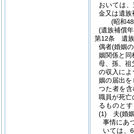
おいては、
金又は遺族
(昭和4
(遺族補償年
第12条
遺
偶者
(婚姻
姻関係と同
母、孫、祖
の収入によ
姻の届出を
つた者を含
職員が死亡
るものとす
(1)
夫
(婚
事情にあ
いては、