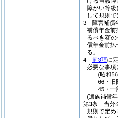
げる当該障
障がい等級
して規則で
3
障害補償
補償年金前
るべき額の
償年金前払
る。
4
前3項
に
必要な事項
(昭和
66・旧
45・一
(遺族補償
第3条
当分
規則で定め