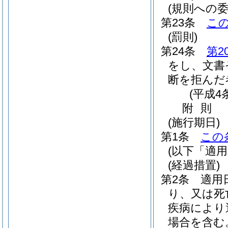
(規則への委
第23条
こ
(罰則)
第24条
第2
をし、文書
断を拒んだ
(平成4
附
則
(施行期日)
第1条
この
(以下「適
(経過措置)
第2条
適用
り、又は死
疾病により
場合を含む