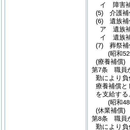
イ
障害
(5)
介護補
(6)
遺族補
ア
遺族
イ
遺族
(7)
葬祭補
(昭和5
(療養補償)
第7条
職員
勤により負
療養補償と
を支給する
(昭和4
(休業補償)
第8条
職員
勤により負