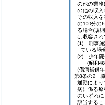
の他の業務
の他の収入
その収入を
の100分
る場合
(規
は収容され
(1)
刑事施
ている場
(2)
少年院
(昭和4
(傷病補償年
第8条の2
通勤により
病に係る療
のいずれに
該当するこ