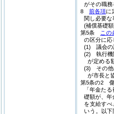
がその職務
8
前各項
に
関し必要な
(補償基礎額
第5条
この
の区分に応
(1)
議会の
(2)
執行機
が定める
(3)
その他
が市長と
第5条の2
「年金たる
礎額が、年
を支給すべ
いう。以下