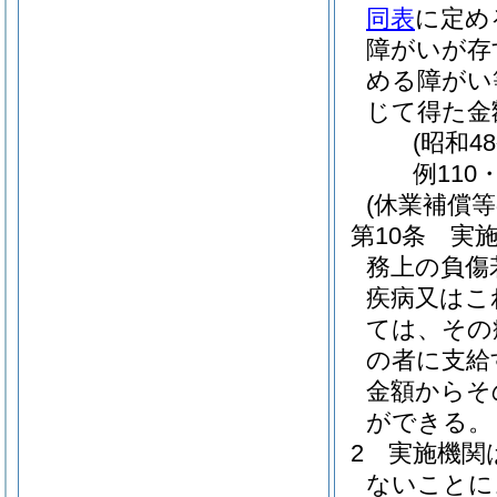
同表
に定め
障がいが存
める障がい
じて得た金
(昭和4
例110
(休業補償等
第10条
実
務上の負傷
疾病又はこ
ては、その
の者に支給
金額からそ
ができる。
2
実施機関
ないことに