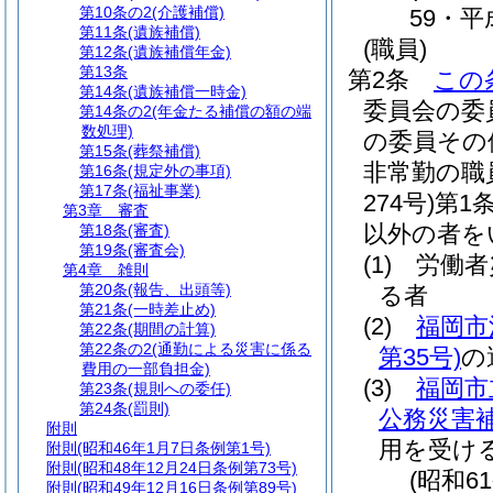
第10条の2
(介護補償)
59・平
第11条
(遺族補償)
(職員)
第12条
(遺族補償年金)
第13条
第2条
この
第14条
(遺族補償一時金)
委員会の委
第14条の2
(年金たる補償の額の端
数処理)
の委員その
第15条
(葬祭補償)
非常勤の職
第16条
(規定外の事項)
第17条
(福祉事業)
274号)
第1
第3章
審査
以外の者を
第18条
(審査)
第19条
(審査会)
(1)
労働者
第4章
雑則
第20条
(報告、出頭等)
る者
第21条
(一時差止め)
(2)
福岡市
第22条
(期間の計算)
第22条の2
(通勤による災害に係る
第35号)
の
費用の一部負担金)
(3)
福岡市
第23条
(規則への委任)
第24条
(罰則)
公務災害
附則
用を受け
附則
(昭和46年1月7日条例第1号)
附則
(昭和48年12月24日条例第73号)
(昭和6
附則
(昭和49年12月16日条例第89号)