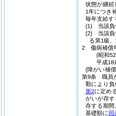
状態が継続
1年につき
毎年支給す
(1)
当該負
(2)
当該負
る第1級
2
傷病補償
(昭和5
平成18
(障がい補償
第9条
職員
勤により負
第2
に定め
がいが存す
存する期間
基礎額に
同