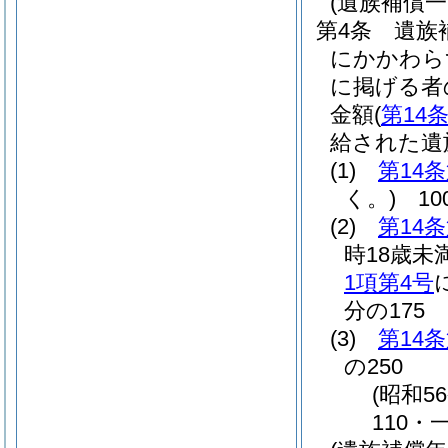
(遺族補償
第4条
遺族
にかかわら
に掲げる者
金額
(
第14
給された遺
(1)
第14
く。)
10
(2)
第14
時18歳未
1項第4号
分の175
(3)
第14
の250
(昭和5
110・