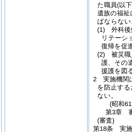
た職員
(以下
遺族の福祉
ばならない
(1)
外科後
リテーシ
復帰を促
(2)
被災職
護、その
援護を図
2
実施機関
を防止する
ない。
(昭和6
第3章
(審査)
第18条
実