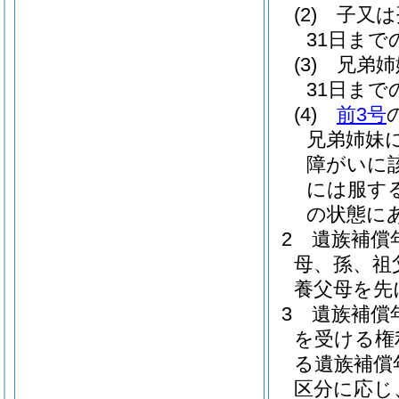
(2)
子又は
31日ま
(3)
兄弟姉
31日ま
(4)
前3号
兄弟姉妹
障がいに
には服す
の状態に
2
遺族補償
母、孫、祖
養父母を先
3
遺族補償
を受ける権
る遺族補償
区分に応じ