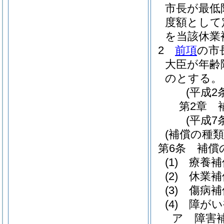
市長が最低
度額として
を当該休業
2
前項
の市
大臣が年齢
のとする。
(平成2
第2章
(平成7
(補償の種類
第6条
補償
(1)
療養補
(2)
休業補
(3)
傷病補
(4)
障がい
ア
障害