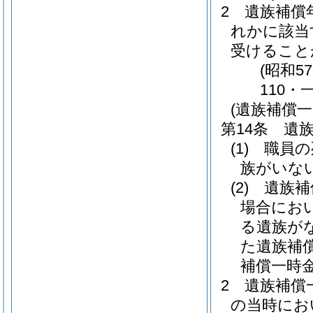
2
遺族補償
れかに該当
受けること
(昭和5
110・
(遺族補償一
第14条
遺
(1)
職員の
族がいな
(2)
遺族補
場合にお
る遺族が
た遺族補
補償一時
2
遺族補償
の当時にお