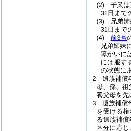
(2)
子又は
31日ま
(3)
兄弟姉
31日ま
(4)
前3号
兄弟姉妹
障がいに
には服す
の状態に
2
遺族補償
母、孫、祖
養父母を先
3
遺族補償
を受ける権
る遺族補償
区分に応じ