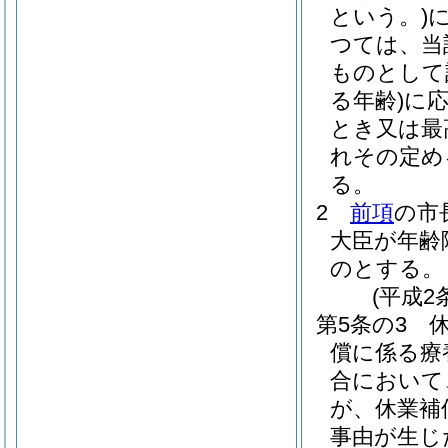
という。)
つては、当
ものとして
る年齢)
に
とき又は最
れその定め
る。
2
前項
の市
大臣が年齢
のとする。
(平成2
第5条の3
償に係る療
合において
が、休業補
事由が生じ