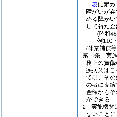
同表
に定め
障がいが存
める障がい
じて得た金
(昭和4
例110
(休業補償等
第10条
実
務上の負傷
疾病又はこ
ては、その
の者に支給
金額からそ
ができる。
2
実施機関
ないことに