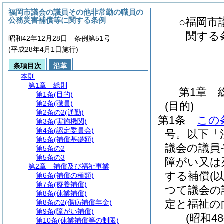
福岡市議会の議員その他非常勤の職員の
公務災害補償等に関する条例
○福岡市
関する
昭和42年12月28日 条例第51号
(平成28年4月1日施行)
条項目次
沿革
本則
第1章
総則
第1章
第1条
(目的)
第2条
(職員)
(目的)
第2条の2
(通勤)
第1条
この
第3条
(実施機関)
第4条
(認定委員会)
号。以下「
第5条
(補償基礎額)
議会の議員
第5条の2
第5条の3
障がい又は
第2章
補償及び福祉事業
する補償
(
第6条
(補償の種類)
第7条
(療養補償)
つて議会の
第8条
(休業補償)
定と福祉の
第8条の2
(傷病補償年金)
第9条
(障がい補償)
(昭和4
第10条
(休業補償等の制限)