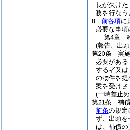
長が欠けた
務を行なう
8
前各項
に
必要な事項
第4章
(報告、出頭
第20条
実
必要がある
する者又は
の物件を提
案を受けさ
(一時差止め
第21条
補
前条
の規定
ず、出頭を
は、補償の