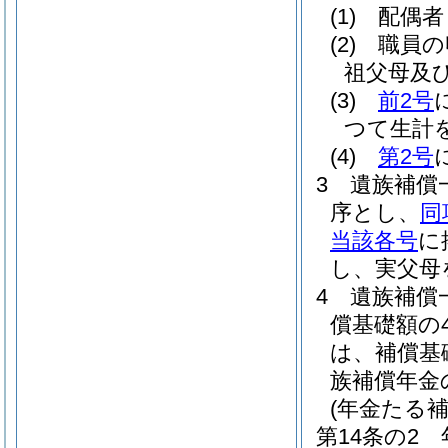
(1)
配偶者
(2)
職員の
祖父母及
(3)
前2号
つて生計
(4)
第2号
3
遺族補償
序とし、
同
当該各号
に
し、実父母
4
遺族補償
償基礎額の
は、補償基
族補償年金
(年金たる
第14条の2