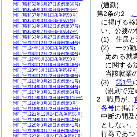
(通勤)
附則
(昭和52年6月27日条例第60号)
附則
(昭和56年3月30日条例第6号)
第2条の2
附則
(昭和57年7月1日条例第50号)
附則
(昭和61年3月3日条例第1号)
に掲げる移
附則
(昭和61年6月12日条例第37号)
い、公務の
附則
(昭和62年7月6日条例第47号)
附則
(昭和63年6月27日条例第38号)
(1)
住居と
附則
(平成2年12月22日条例第54号)
(2)
一の勤
附則
(平成4年3月30日条例第6号)
附則
(平成6年12月22日条例第60号)
定める就
附則
(平成7年9月28日条例第59号)
に関する
附則
(平成8年12月19日条例第48号)
附則
(平成9年3月31日条例第47号)
当該就業
附則
(平成9年12月22日条例第66号)
(3)
第1号
附則
(平成13年3月29日条例第41号)
附則
(平成14年3月28日条例第34号)
(規則で
附則
(平成17年3月31日条例第64号)
附則
(平成17年6月23日条例第110号)
2
職員が、
附則
(平成18年3月30日条例第9号)
各号
に掲げ
附則
(平成18年6月22日条例第45号)
附則
(平成21年12月24日条例第56号)
中断の間及
附則
(平成24年3月29日条例第40号)
としない。
附則
(平成25年3月28日条例第41号)
附則
(平成26年3月27日条例第50号)
行為であつ
附則
(平成27年12月24日条例第87号)