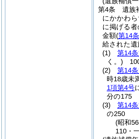
(遺族補償
第4条
遺族
にかかわら
に掲げる者
金額
(
第14
給された遺
(1)
第14
く。)
10
(2)
第14
時18歳未
1項第4号
分の175
(3)
第14
の250
(昭和5
110・