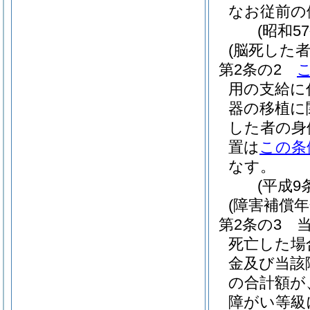
なお従前の
(昭和5
(脳死した
第2条の2
用の支給に
器の移植に
した者の身
置は
この条
なす。
(平成9
(障害補償
第2条の3
死亡した場
金及び当該
の合計額が
障がい等級