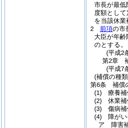
市長が最低
度額として
を当該休業
2
前項
の市
大臣が年齢
のとする。
(平成2
第2章
(平成7
(補償の種類
第6条
補償
(1)
療養補
(2)
休業補
(3)
傷病補
(4)
障がい
ア
障害