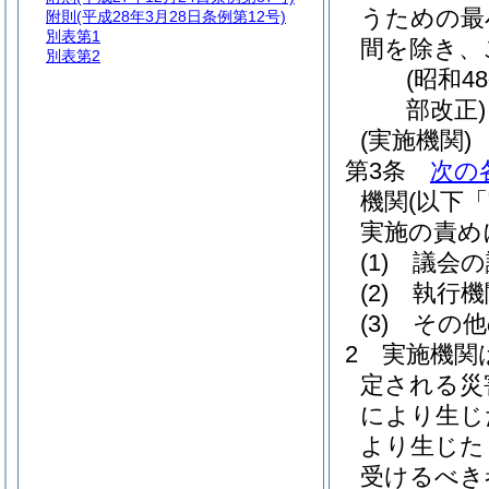
うための最
附則
(平成28年3月28日条例第12号)
別表第1
間を除き、
別表第2
(昭和4
部改正)
(実施機関)
第3条
次の
機関
(以下
実施の責め
(1)
議会の
(2)
執行機
(3)
その他
2
実施機関
定される災
により生じ
より生じた
受けるべき