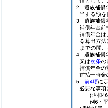
償として、
2
遺族補償
当する額を
3
遺族補償
補償年金前
補償年金は
る算出方法
までの間、
4
遺族補償
又は
次条
の
補償年金の
前払一時金
5
前4項
に
必要な事項
(昭和4
例6・平