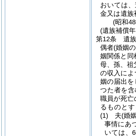
おいては、
金又は遺族
(昭和4
(遺族補償年
第12条
遺
偶者
(婚姻
姻関係と同
母、孫、祖
の収入によ
姻の届出を
つた者を含
職員が死亡
るものとす
(1)
夫
(婚
事情にあ
いては、