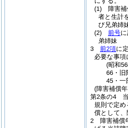
にする。
(1)
障害補
者と生計
び兄弟姉
(2)
前号
に
弟姉妹
3
前2項
に
必要な事項
(昭和
66・旧
45・一
(障害補償
第2条の4
規則で定め
償として、
2
障害補償