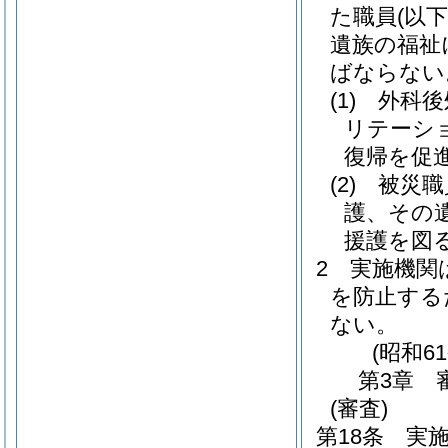
た職員
(以下
遺族の福祉
ばならない
(1)
外科後
リテーシ
復帰を促
(2)
被災職
護、その
援護を図
2
実施機関
を防止する
ない。
(昭和6
第3章
(審査)
第18条
実