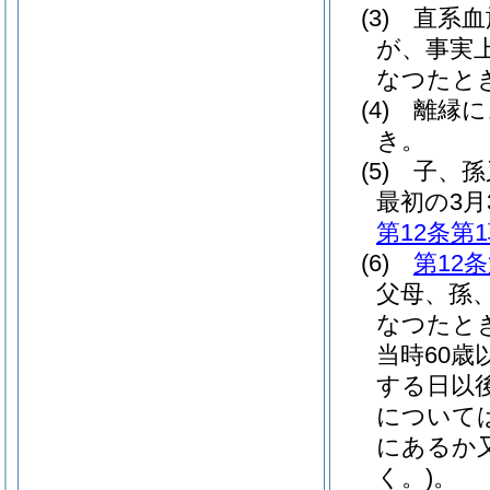
(3)
直系血
が、事実
なつたと
(4)
離縁に
き。
(5)
子、孫
最初の3月
第12条第
(6)
第12
父母、孫
なつたと
当時60
する日以
については
にあるか
く。)
。