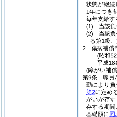
状態が継続
1年につき
毎年支給す
(1)
当該負
(2)
当該負
る第1級
2
傷病補償
(昭和5
平成18
(障がい補償
第9条
職員
勤により負
第2
に定め
がいが存す
存する期間
基礎額に
同