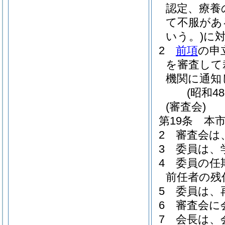
認定、療養
て不服があ
いう。)
に
2
前項
の申
を審査して
機関に通知
(昭和4
(審査会)
第19条
本
2
審査会は
3
委員は、
4
委員の任
前任者の残
5
委員は、
6
審査会に
7
会長は、