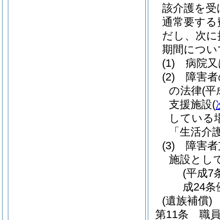
該介護を受
通常要する
だし、次に
期間につい
(1)
病院又
(2)
障害者
の法律
(平
支援施設
(
している
「生活介
(3)
障害者
施設とし
(平成7
成24条
(遺族補償)
第11条
職