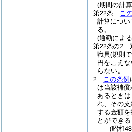
(期間の計算
第22条
こ
計算につい
る。
(通勤によ
第22条の2
職員
(規則
円をこえな
らない。
2
この条例
は当該補償
あるときは
れ、その支
する金額を
とができる
(昭和4