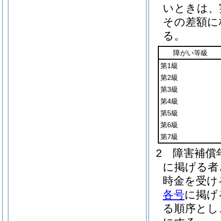
いときは、
その差額に
る。
障がい等級
第1級
第2級
第3級
第4級
第5級
第6級
第7級
2
障害補償
に掲げる者
時金を受け
各号
に掲げ
る順序とし