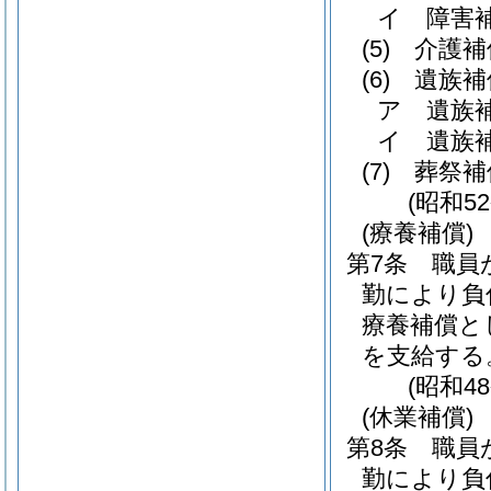
イ
障害
(5)
介護補
(6)
遺族補
ア
遺族
イ
遺族
(7)
葬祭補
(昭和5
(療養補償)
第7条
職員
勤により負
療養補償と
を支給する
(昭和4
(休業補償)
第8条
職員
勤により負