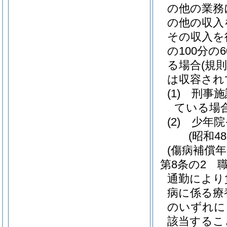
の他の業務
の他の収入
その収入を
の100分
る場合
(規
は収容され
(1)
刑事施
ている場
(2)
少年院
(昭和4
(傷病補償年
第8条の2
通勤により
病に係る療
のいずれに
該当するこ