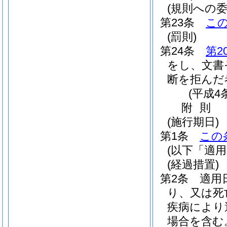
(規則への委
第23条
こ
(罰則)
第24条
第2
をし、文書
断を拒んだ
(平成4
附
則
(施行期日)
第1条
この
(以下「適
(経過措置)
第2条
適用
り、又は死
疾病により
場合を含む