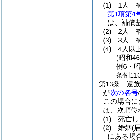
(1)
1人 
第1項第4
は、補償基
(2)
2人 
(3)
3人 
(4)
4人以
(昭和4
例6・昭
条例11
第13条
遺
が
次の各号
この場合に
は、次順位
(1)
死亡し
(2)
婚姻
(
にある場