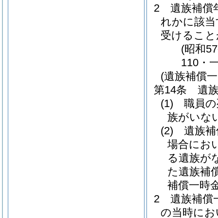
2
遺族補償
れかに該当
受けること
(昭和5
110・
(遺族補償一
第14条
遺
(1)
職員の
族がいな
(2)
遺族補
場合にお
る遺族が
た遺族補
補償一時
2
遺族補償
の当時にお