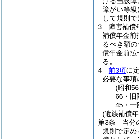
げる当該障
障がい等級
して規則で
3
障害補償
補償年金前
るべき額の
償年金前払
る。
4
前3項
に
必要な事項
(昭和
66・旧
45・一
(遺族補償
第3条
当分
規則で定め