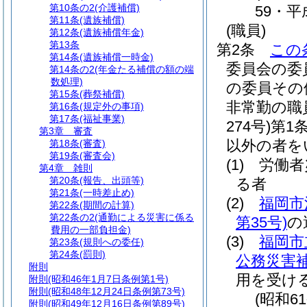
第10条の2
(介護補償)
59・平
第11条
(遺族補償)
(職員)
第12条
(遺族補償年金)
第13条
第2条
この
第14条
(遺族補償一時金)
委員会の委
第14条の2
(年金たる補償の額の端
数処理)
の委員その
第15条
(葬祭補償)
非常勤の職
第16条
(規定外の事項)
第17条
(福祉事業)
274号)
第1
第3章
審査
以外の者を
第18条
(審査)
第19条
(審査会)
(1)
労働者
第4章
雑則
第20条
(報告、出頭等)
る者
第21条
(一時差止め)
(2)
福岡市
第22条
(期間の計算)
第22条の2
(通勤による災害に係る
第35号)
の
費用の一部負担金)
(3)
福岡市
第23条
(規則への委任)
第24条
(罰則)
公務災害
附則
用を受け
附則
(昭和46年1月7日条例第1号)
附則
(昭和48年12月24日条例第73号)
(昭和6
附則
(昭和49年12月16日条例第89号)