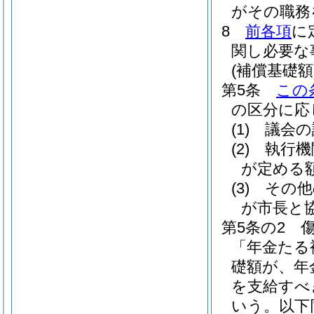
がその職務
8
前各項
に
関し必要な
(補償基礎額
第5条
この
の区分に応
(1)
議会の
(2)
執行機
が定める
(3)
その他
が市長と
第5条の2
「年金たる
礎額が、年
を支給すべ
いう。以下