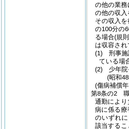
の他の業務
の他の収入
その収入を
の100分
る場合
(規
は収容され
(1)
刑事施
ている場
(2)
少年院
(昭和4
(傷病補償年
第8条の2
通勤により
病に係る療
のいずれに
該当するこ