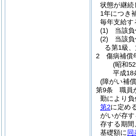
状態が継続
1年につき
毎年支給す
(1)
当該負
(2)
当該負
る第1級
2
傷病補償
(昭和5
平成18
(障がい補償
第9条
職員
勤により負
第2
に定め
がいが存す
存する期間
基礎額に
同