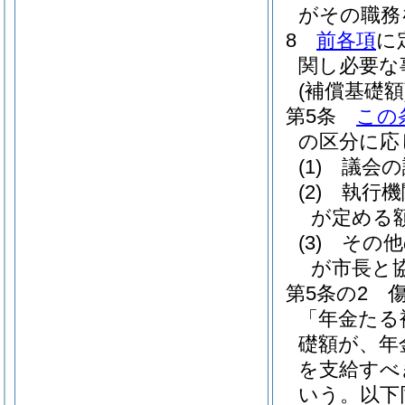
がその職務
8
前各項
に
関し必要な
(補償基礎額
第5条
この
の区分に応
(1)
議会の
(2)
執行機
が定める
(3)
その他
が市長と
第5条の2
「年金たる
礎額が、年
を支給すべ
いう。以下