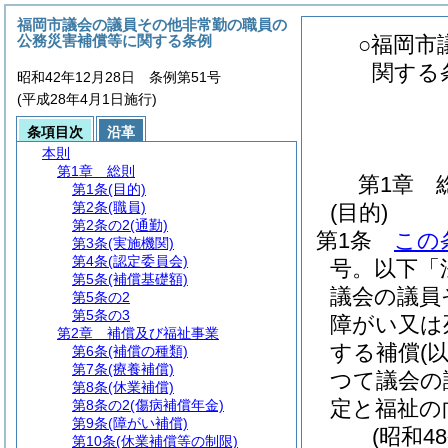
福岡市議会の議員その他非常勤の職員の
公務災害補償等に関する条例
○福岡市
関する
昭和42年12月28日 条例第51号
(平成28年4月1日施行)
条項目次
沿革
本則
第1章
総則
第1章
第1条
(目的)
第2条
(職員)
(目的)
第2条の2
(通勤)
第1条
この
第3条
(実施機関)
第4条
(認定委員会)
号。以下「
第5条
(補償基礎額)
議会の議員
第5条の2
第5条の3
障がい又は
第2章
補償及び福祉事業
する補償
(
第6条
(補償の種類)
第7条
(療養補償)
つて議会の
第8条
(休業補償)
定と福祉の
第8条の2
(傷病補償年金)
第9条
(障がい補償)
(昭和4
第10条
(休業補償等の制限)