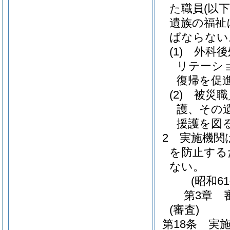
た職員
(以下
遺族の福祉
ばならない
(1)
外科後
リテーシ
復帰を促
(2)
被災職
護、その
援護を図
2
実施機関
を防止する
ない。
(昭和6
第3章
(審査)
第18条
実