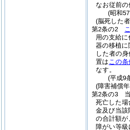
なお従前の
(昭和5
(脳死した
第2条の2
用の支給に
器の移植に
した者の身
置は
この条
なす。
(平成9
(障害補償
第2条の3
死亡した場
金及び当該
の合計額が
障がい等級