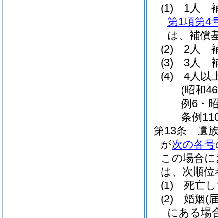
(1)
1人 
第1項第4
は、補償基
(2)
2人 
(3)
3人 
(4)
4人以
(昭和4
例6・昭
条例11
第13条
遺
が
次の各号
この場合に
は、次順位
(1)
死亡し
(2)
婚姻
(
にある場