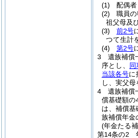
(1)
配偶者
(2)
職員の
祖父母及
(3)
前2号
つて生計
(4)
第2号
3
遺族補償
序とし、
同
当該各号
に
し、実父母
4
遺族補償
償基礎額の
は、補償基
族補償年金
(年金たる
第14条の2