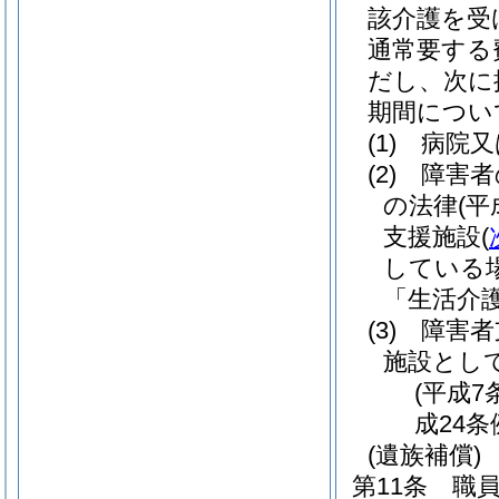
該介護を受
通常要する
だし、次に
期間につい
(1)
病院又
(2)
障害者
の法律
(平
支援施設
(
している
「生活介
(3)
障害者
施設とし
(平成7
成24条
(遺族補償)
第11条
職