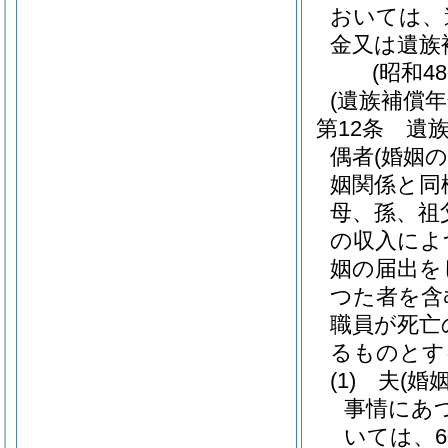
おいては、
金又は遺族
(昭和4
(遺族補償年
第12条
遺
偶者
(婚姻
姻関係と同
母、孫、祖
の収入によ
姻の届出を
つた者を含
職員が死亡
るものとす
(1)
夫
(婚
事情にあ
いては、