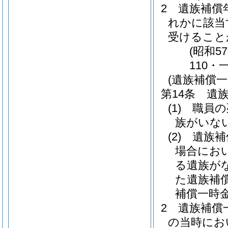
2
遺族補償
れかに該当
受けること
(昭和5
110・
(遺族補償一
第14条
遺
(1)
職員の
族がいな
(2)
遺族補
場合にお
る遺族が
た遺族補
補償一時
2
遺族補償
の当時にお