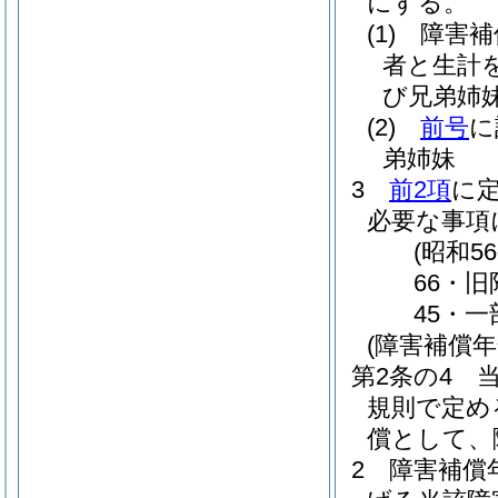
にする。
(1)
障害補
者と生計
び兄弟姉
(2)
前号
に
弟姉妹
3
前2項
に
必要な事項
(昭和
66・旧
45・一
(障害補償
第2条の4
規則で定め
償として、
2
障害補償