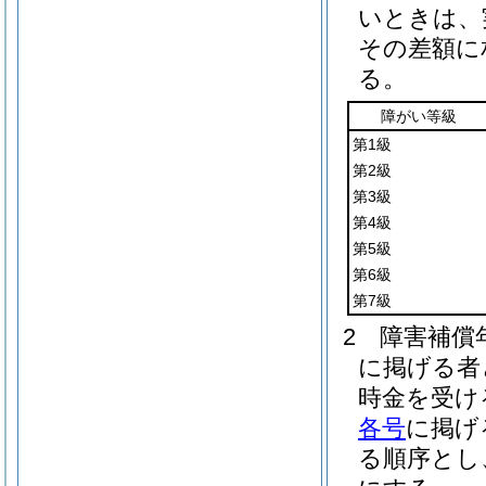
いときは、
その差額に
る。
障がい等級
第1級
第2級
第3級
第4級
第5級
第6級
第7級
2
障害補償
に掲げる者
時金を受け
各号
に掲げ
る順序とし