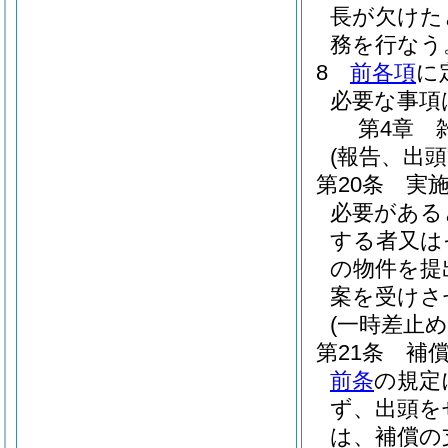
長が欠けた
務を行なう
8
前各項
に
必要な事項
第4章
(報告、出頭
第20条
実
必要がある
する者又は
の物件を提
案を受けさ
(一時差止め
第21条
補
前条
の規定
ず、出頭を
は、補償の