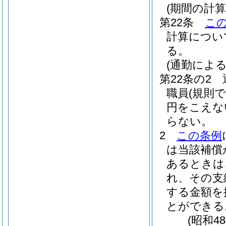
(期間の計算
第22条
こ
計算につい
る。
(通勤によ
第22条の2
職員
(規則
円をこえな
らない。
2
この条例
は当該補償
あるときは
れ、その支
する金額を
とができる
(昭和4