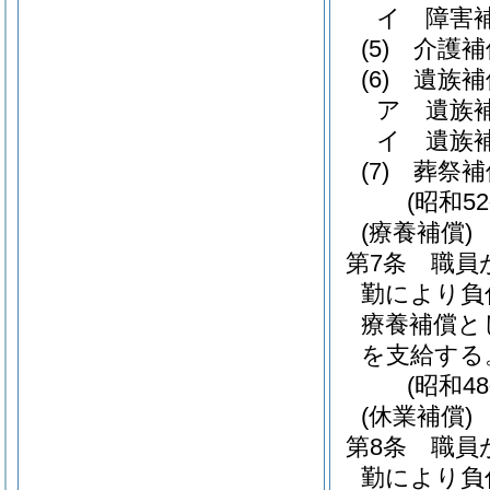
イ
障害
(5)
介護補
(6)
遺族補
ア
遺族
イ
遺族
(7)
葬祭補
(昭和5
(療養補償)
第7条
職員
勤により負
療養補償と
を支給する
(昭和4
(休業補償)
第8条
職員
勤により負