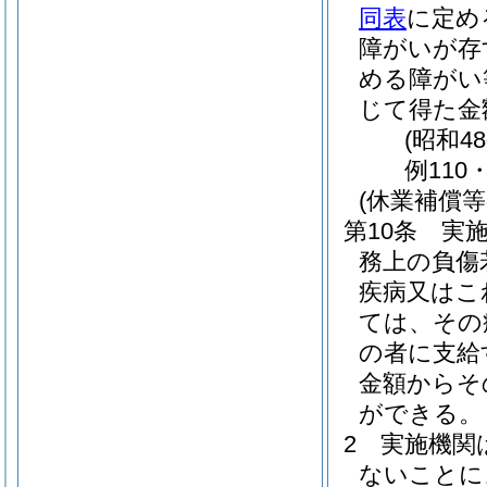
同表
に定め
障がいが存
める障がい
じて得た金
(昭和4
例110
(休業補償等
第10条
実
務上の負傷
疾病又はこ
ては、その
の者に支給
金額からそ
ができる。
2
実施機関
ないことに