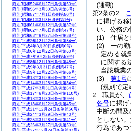
(通勤)
附則
(昭和52年6月27日条例第60号)
附則
(昭和56年3月30日条例第6号)
第2条の2
附則
(昭和57年7月1日条例第50号)
附則
(昭和61年3月3日条例第1号)
に掲げる移
附則
(昭和61年6月12日条例第37号)
い、公務の
附則
(昭和62年7月6日条例第47号)
附則
(昭和63年6月27日条例第38号)
(1)
住居と
附則
(平成2年12月22日条例第54号)
(2)
一の勤
附則
(平成4年3月30日条例第6号)
附則
(平成6年12月22日条例第60号)
定める就
附則
(平成7年9月28日条例第59号)
に関する
附則
(平成8年12月19日条例第48号)
附則
(平成9年3月31日条例第47号)
当該就業
附則
(平成9年12月22日条例第66号)
(3)
第1号
附則
(平成13年3月29日条例第41号)
附則
(平成14年3月28日条例第34号)
(規則で
附則
(平成17年3月31日条例第64号)
附則
(平成17年6月23日条例第110号)
2
職員が、
附則
(平成18年3月30日条例第9号)
各号
に掲げ
附則
(平成18年6月22日条例第45号)
附則
(平成21年12月24日条例第56号)
中断の間及
附則
(平成24年3月29日条例第40号)
としない。
附則
(平成25年3月28日条例第41号)
附則
(平成26年3月27日条例第50号)
行為であつ
附則
(平成27年12月24日条例第87号)