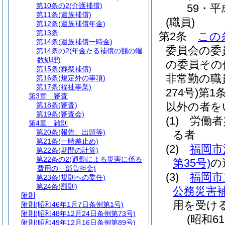
第10条の2
(介護補償)
59・平
第11条
(遺族補償)
(職員)
第12条
(遺族補償年金)
第13条
第2条
この
第14条
(遺族補償一時金)
委員会の委
第14条の2
(年金たる補償の額の端
数処理)
の委員その
第15条
(葬祭補償)
非常勤の職
第16条
(規定外の事項)
第17条
(福祉事業)
274号)
第1
第3章
審査
以外の者を
第18条
(審査)
第19条
(審査会)
(1)
労働者
第4章
雑則
第20条
(報告、出頭等)
る者
第21条
(一時差止め)
(2)
福岡市
第22条
(期間の計算)
第22条の2
(通勤による災害に係る
第35号)
の
費用の一部負担金)
(3)
福岡市
第23条
(規則への委任)
第24条
(罰則)
公務災害
附則
用を受け
附則
(昭和46年1月7日条例第1号)
附則
(昭和48年12月24日条例第73号)
(昭和6
附則
(昭和49年12月16日条例第89号)