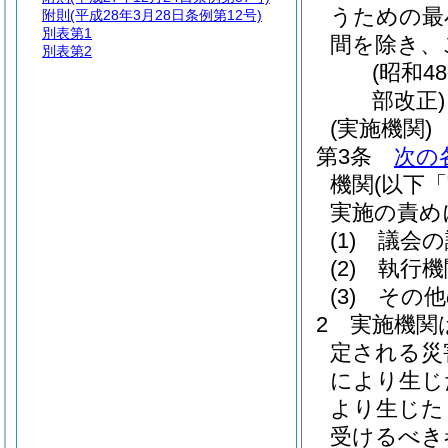
うための最
附則
(平成28年3月28日条例第12号)
別表第1
間を除き、
別表第2
(昭和4
部改正)
(実施機関)
第3条
次の
機関
(以下
実施の責め
(1)
議会の
(2)
執行機
(3)
その他
2
実施機関
定される災
により生じ
より生じた
受けるべき