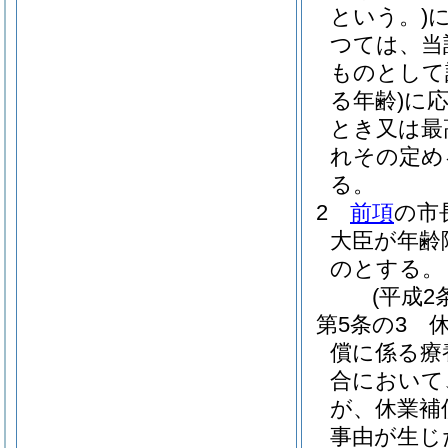
という。)
つては、当
ものとして
る年齢)
に
とき又は最
れその定め
る。
2
前項
の市
大臣が年齢
のとする。
(平成2
第5条の3
償に係る療
合において
が、休業補
事由が生じ