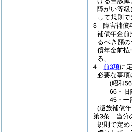
げる当該障
障がい等級
して規則で
3
障害補償
補償年金前
るべき額の
償年金前払
る。
4
前3項
に
必要な事項
(昭和
66・旧
45・一
(遺族補償
第3条
当分
規則で定め