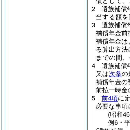
償として、
2
遺族補償
当する額を
3
遺族補償
補償年金前
補償年金は
る算出方法
までの間、
4
遺族補償
又は
次条
の
補償年金の
前払一時金
5
前4項
に
必要な事項
(昭和4
例6・平