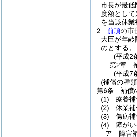
市長が最低
度額として
を当該休業
2
前項
の市
大臣が年齢
のとする。
(平成2
第2章
(平成7
(補償の種類
第6条
補償
(1)
療養補
(2)
休業補
(3)
傷病補
(4)
障がい
ア
障害