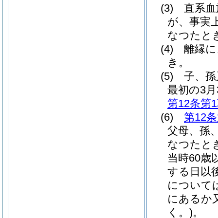
(3)
直系血
が、事実
なつたと
(4)
離縁に
き。
(5)
子、孫
最初の3月
第12条第
(6)
第12
父母、孫
なつたと
当時60
する日以
については
にあるか
く。)
。