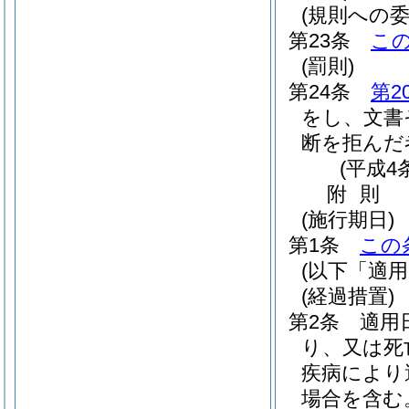
(規則への委
第23条
こ
(罰則)
第24条
第2
をし、文書
断を拒んだ
(平成4
附
則
(施行期日)
第1条
この
(以下「適
(経過措置)
第2条
適用
り、又は死
疾病により
場合を含む