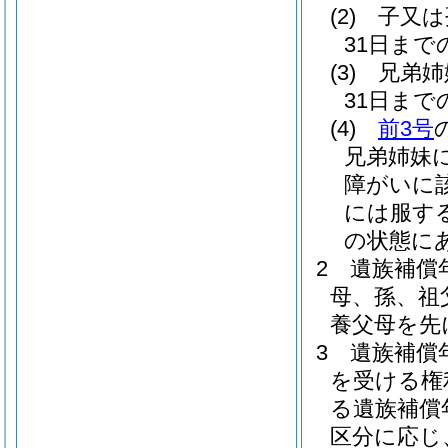
(2)
子又は
31日ま
(3)
兄弟姉
31日ま
(4)
前3号
兄弟姉妹
障がいに
には服す
の状態に
2
遺族補償
母、孫、祖
養父母を先
3
遺族補償
を受ける権
る遺族補償
区分に応じ