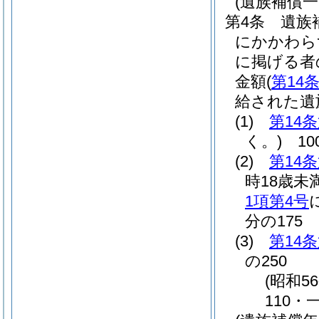
(遺族補償
第4条
遺族
にかかわら
に掲げる者
金額
(
第14
給された遺
(1)
第14
く。)
10
(2)
第14
時18歳未
1項第4号
分の175
(3)
第14
の250
(昭和5
110・