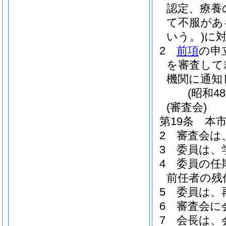
認定、療養
て不服があ
いう。)
に
2
前項
の申
を審査して
機関に通知
(昭和4
(審査会)
第19条
本
2
審査会は
3
委員は、
4
委員の任
前任者の残
5
委員は、
6
審査会に
7
会長は、