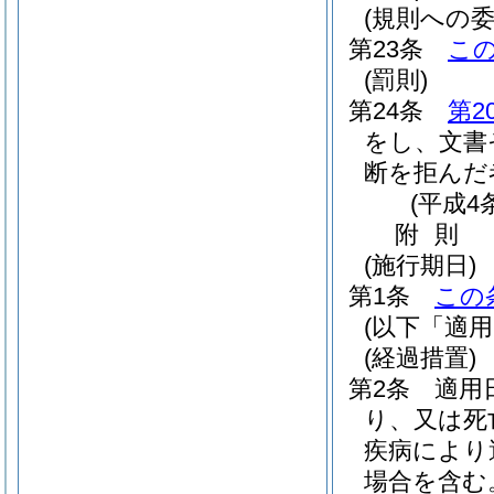
(規則への委
第23条
こ
(罰則)
第24条
第2
をし、文書
断を拒んだ
(平成4
附
則
(施行期日)
第1条
この
(以下「適
(経過措置)
第2条
適用
り、又は死
疾病により
場合を含む