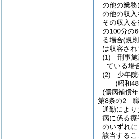
の他の業務
の他の収入
その収入を
の100分
る場合
(規
は収容され
(1)
刑事施
ている場
(2)
少年院
(昭和4
(傷病補償年
第8条の2
通勤により
病に係る療
のいずれに
該当するこ