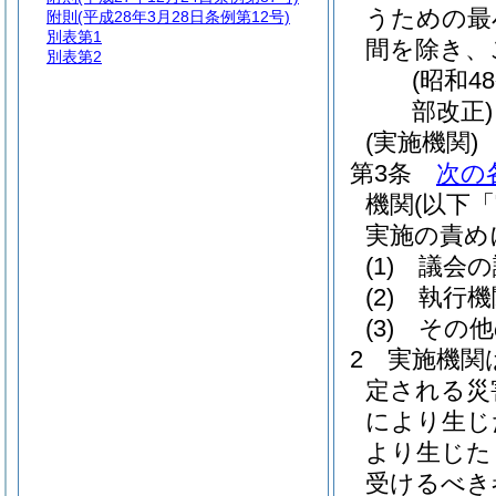
うための最
附則
(平成28年3月28日条例第12号)
別表第1
間を除き、
別表第2
(昭和4
部改正)
(実施機関)
第3条
次の
機関
(以下
実施の責め
(1)
議会の
(2)
執行機
(3)
その他
2
実施機関
定される災
により生じ
より生じた
受けるべき