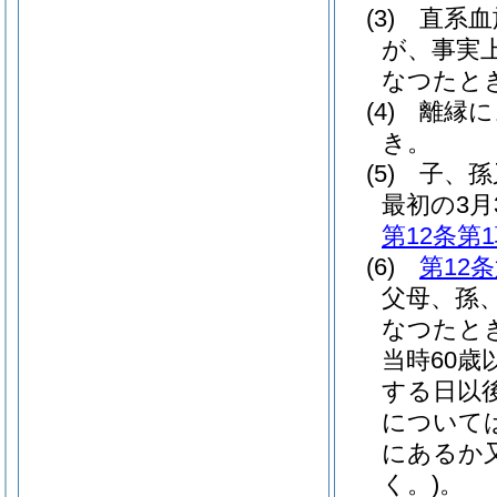
(3)
直系血
が、事実
なつたと
(4)
離縁に
き。
(5)
子、孫
最初の3月
第12条第
(6)
第12
父母、孫
なつたと
当時60
する日以
については
にあるか
く。)
。