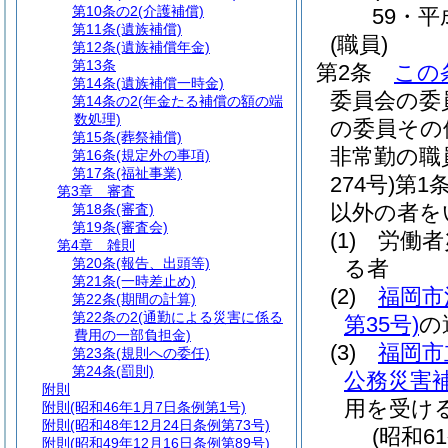
第10条の2
(介護補償)
59・平
第11条
(遺族補償)
(職員)
第12条
(遺族補償年金)
第13条
第2条
この
第14条
(遺族補償一時金)
委員会の委
第14条の2
(年金たる補償の額の端
数処理)
の委員その
第15条
(葬祭補償)
非常勤の職
第16条
(規定外の事項)
第17条
(福祉事業)
274号)
第1
第3章
審査
以外の者を
第18条
(審査)
第19条
(審査会)
(1)
労働者
第4章
雑則
第20条
(報告、出頭等)
る者
第21条
(一時差止め)
(2)
福岡市
第22条
(期間の計算)
第22条の2
(通勤による災害に係る
第35号)
の
費用の一部負担金)
(3)
福岡市
第23条
(規則への委任)
第24条
(罰則)
公務災害
附則
用を受け
附則
(昭和46年1月7日条例第1号)
附則
(昭和48年12月24日条例第73号)
(昭和6
附則
(昭和49年12月16日条例第89号)