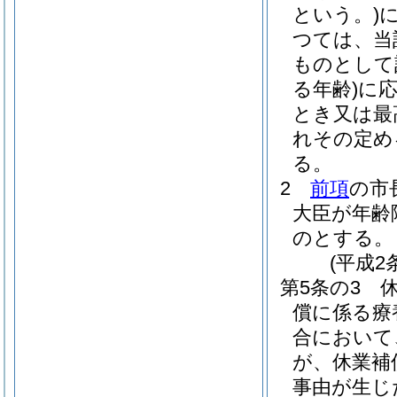
という。)
つては、当
ものとして
る年齢)
に
とき又は最
れその定め
る。
2
前項
の市
大臣が年齢
のとする。
(平成2
第5条の3
償に係る療
合において
が、休業補
事由が生じ