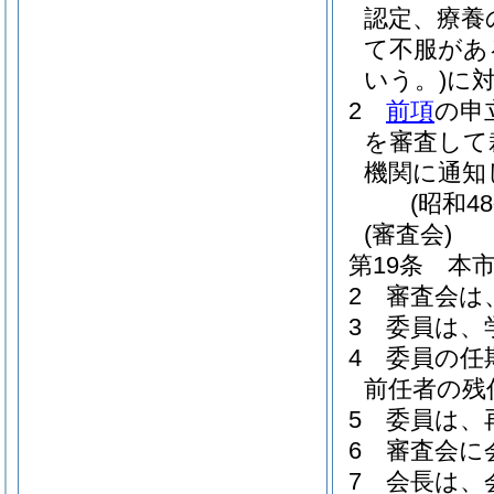
認定、療養
て不服があ
いう。)
に
2
前項
の申
を審査して
機関に通知
(昭和4
(審査会)
第19条
本
2
審査会は
3
委員は、
4
委員の任
前任者の残
5
委員は、
6
審査会に
7
会長は、