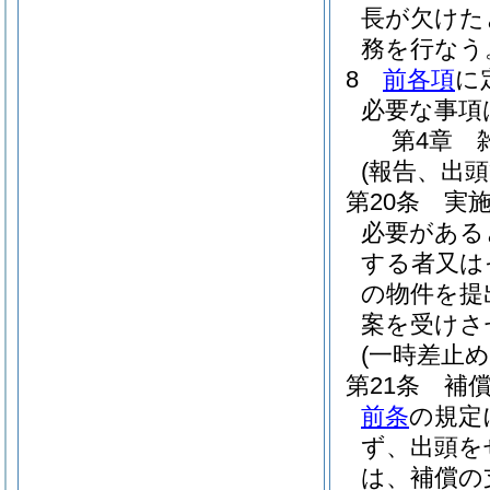
長が欠けた
務を行なう
8
前各項
に
必要な事項
第4章
(報告、出頭
第20条
実
必要がある
する者又は
の物件を提
案を受けさ
(一時差止め
第21条
補
前条
の規定
ず、出頭を
は、補償の