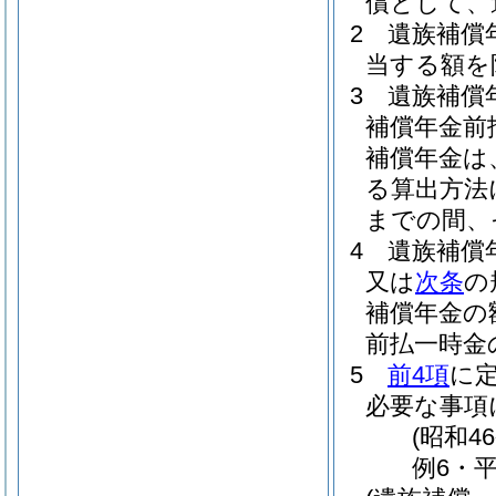
償として、
2
遺族補償
当する額を
3
遺族補償
補償年金前
補償年金は
る算出方法
までの間、
4
遺族補償
又は
次条
の
補償年金の
前払一時金
5
前4項
に
必要な事項
(昭和4
例6・平