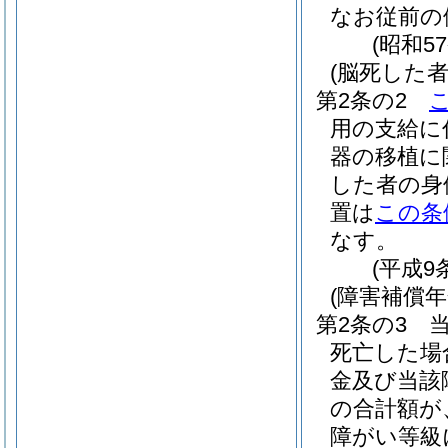
なお従前の
(昭和5
(脳死した
第2条の2
用の支給に
器の移植に
した者の身
置は
この条
なす。
(平成9
(障害補償
第2条の3
死亡した場
金及び当該
の合計額が
障がい等級