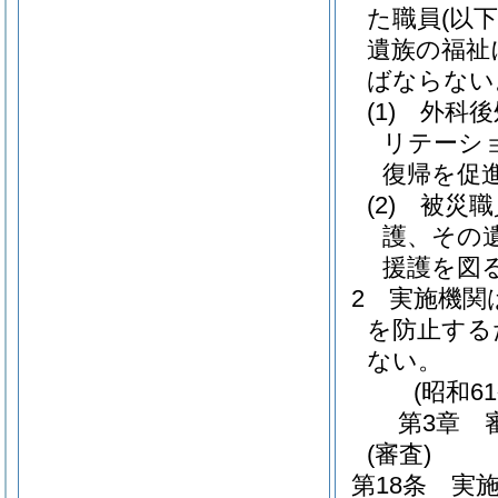
た職員
(以下
遺族の福祉
ばならない
(1)
外科後
リテーシ
復帰を促
(2)
被災職
護、その
援護を図
2
実施機関
を防止する
ない。
(昭和6
第3章
(審査)
第18条
実