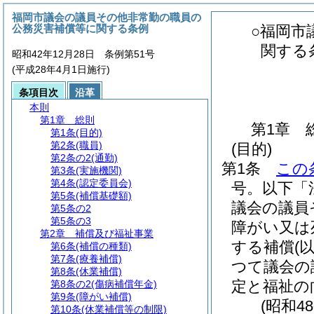
福岡市議会の議員その他非常勤の職員の
公務災害補償等に関する条例
○福岡市
関する
昭和42年12月28日 条例第51号
(平成28年4月1日施行)
条項目次
沿革
本則
第1章
総則
第1章
第1条
(目的)
第2条
(職員)
(目的)
第2条の2
(通勤)
第1条
この
第3条
(実施機関)
第4条
(認定委員会)
号。以下「
第5条
(補償基礎額)
議会の議員
第5条の2
第5条の3
障がい又は
第2章
補償及び福祉事業
する補償
(
第6条
(補償の種類)
第7条
(療養補償)
つて議会の
第8条
(休業補償)
定と福祉の
第8条の2
(傷病補償年金)
第9条
(障がい補償)
(昭和4
第10条
(休業補償等の制限)