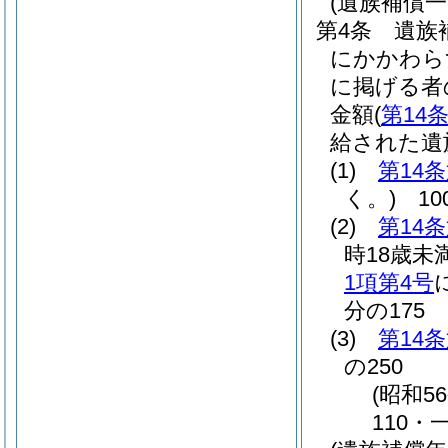
(遺族補償
第4条
遺族
にかかわら
に掲げる者
金額
(
第14
給された遺
(1)
第14
く。)
10
(2)
第14
時18歳未
1項第4号
分の175
(3)
第14
の250
(昭和5
110・