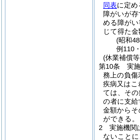
同表
に定め
障がいが存
める障がい
じて得た金
(昭和4
例110
(休業補償等
第10条
実
務上の負傷
疾病又はこ
ては、その
の者に支給
金額からそ
ができる。
2
実施機関
ないことに