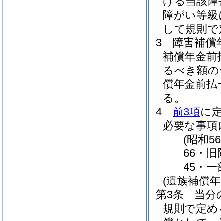
げる当該障
障がい等級
して規則で
3
障害補償
補償年金前
るべき額の
償年金前払
る。
4
前3項
に
必要な事項
(昭和
66・旧
45・一
(遺族補償
第3条
当分
規則で定め