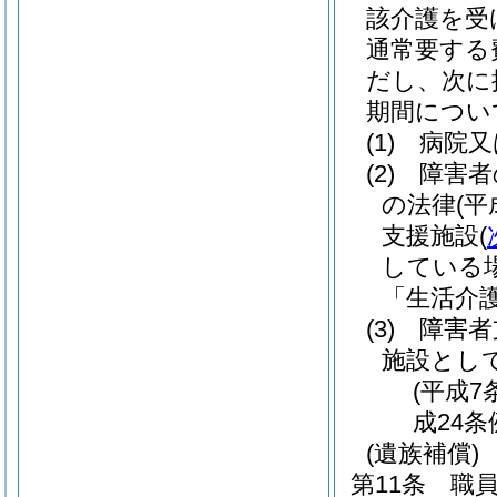
該介護を受
通常要する
だし、次に
期間につい
(1)
病院又
(2)
障害者
の法律
(平
支援施設
(
している
「生活介
(3)
障害者
施設とし
(平成7
成24条
(遺族補償)
第11条
職