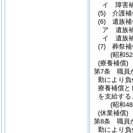
イ
障害
(5)
介護補
(6)
遺族補
ア
遺族
イ
遺族
(7)
葬祭補
(昭和5
(療養補償)
第7条
職員
勤により負
療養補償と
を支給する
(昭和4
(休業補償)
第8条
職員
勤により負