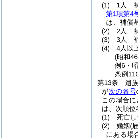
(1)
1人 
第1項第4
は、補償基
(2)
2人 
(3)
3人 
(4)
4人以
(昭和4
例6・昭
条例11
第13条
遺
が
次の各号
この場合に
は、次順位
(1)
死亡し
(2)
婚姻
(
にある場