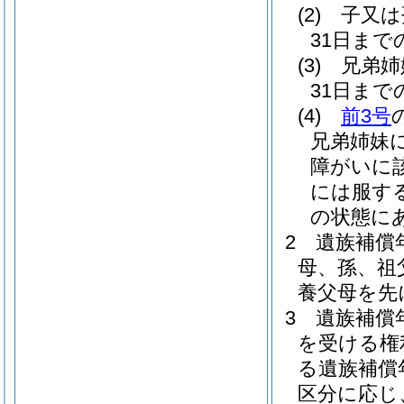
(2)
子又は
31日ま
(3)
兄弟姉
31日ま
(4)
前3号
兄弟姉妹
障がいに
には服す
の状態に
2
遺族補償
母、孫、祖
養父母を先
3
遺族補償
を受ける権
る遺族補償
区分に応じ