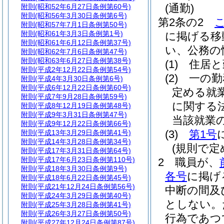
(通勤)
附則
(昭和52年6月27日条例第60号)
附則
(昭和56年3月30日条例第6号)
第2条の2
附則
(昭和57年7月1日条例第50号)
附則
(昭和61年3月3日条例第1号)
に掲げる移
附則
(昭和61年6月12日条例第37号)
い、公務の
附則
(昭和62年7月6日条例第47号)
附則
(昭和63年6月27日条例第38号)
(1)
住居と
附則
(平成2年12月22日条例第54号)
(2)
一の勤
附則
(平成4年3月30日条例第6号)
附則
(平成6年12月22日条例第60号)
定める就
附則
(平成7年9月28日条例第59号)
に関する
附則
(平成8年12月19日条例第48号)
附則
(平成9年3月31日条例第47号)
当該就業
附則
(平成9年12月22日条例第66号)
(3)
第1号
附則
(平成13年3月29日条例第41号)
附則
(平成14年3月28日条例第34号)
(規則で
附則
(平成17年3月31日条例第64号)
附則
(平成17年6月23日条例第110号)
2
職員が、
附則
(平成18年3月30日条例第9号)
各号
に掲げ
附則
(平成18年6月22日条例第45号)
附則
(平成21年12月24日条例第56号)
中断の間及
附則
(平成24年3月29日条例第40号)
としない。
附則
(平成25年3月28日条例第41号)
附則
(平成26年3月27日条例第50号)
行為であつ
附則
(平成27年12月24日条例第87号)