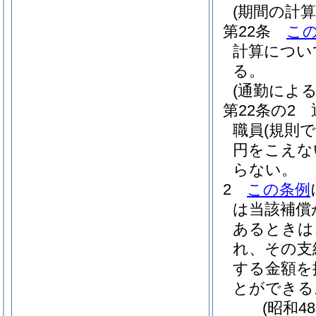
(期間の計算
第22条
こ
計算につい
る。
(通勤によ
第22条の2
職員
(規則
円をこえな
らない。
2
この条例
は当該補償
あるときは
れ、その支
する金額を
とができる
(昭和4