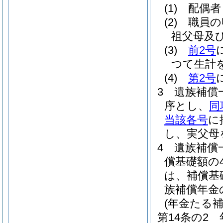
(1)
配偶者
(2)
職員の
祖父母及
(3)
前2号
つて生計
(4)
第2号
3
遺族補償
序とし、
同
当該各号
に
し、実父母
4
遺族補償
償基礎額の
は、補償基
族補償年金
(年金たる
第14条の2