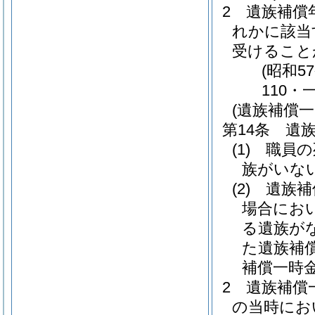
2
遺族補償
れかに該当
受けること
(昭和5
110・
(遺族補償一
第14条
遺
(1)
職員の
族がいな
(2)
遺族補
場合にお
る遺族が
た遺族補
補償一時
2
遺族補償
の当時にお