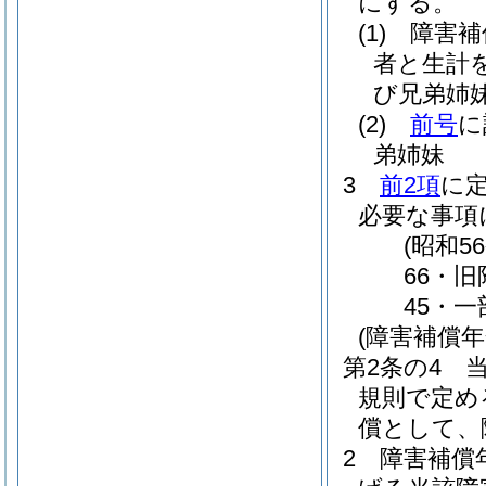
にする。
(1)
障害補
者と生計
び兄弟姉
(2)
前号
に
弟姉妹
3
前2項
に
必要な事項
(昭和
66・旧
45・一
(障害補償
第2条の4
規則で定め
償として、
2
障害補償