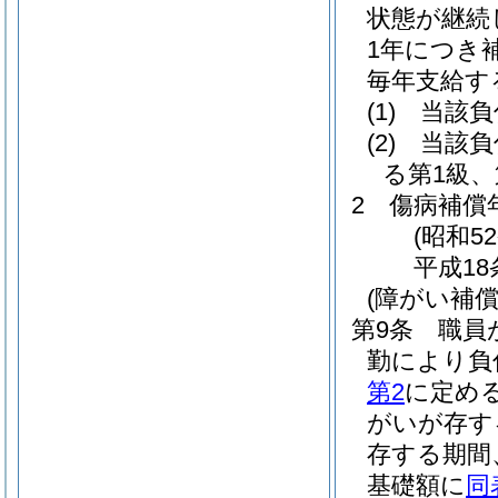
状態が継続
1年につき
毎年支給す
(1)
当該負
(2)
当該負
る第1級
2
傷病補償
(昭和5
平成18
(障がい補償
第9条
職員
勤により負
第2
に定め
がいが存す
存する期間
基礎額に
同