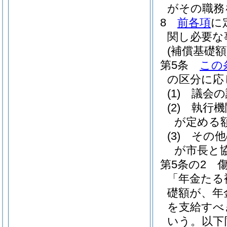
がその職務
8
前各項
に
関し必要な
(補償基礎額
第5条
この
の区分に応
(1)
議会の
(2)
執行機
が定める
(3)
その他
が市長と
第5条の2
「年金たる
礎額が、年
を支給すべ
いう。以下