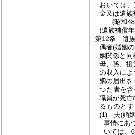
おいては、
金又は遺族
(昭和4
(遺族補償年
第12条
遺
偶者
(婚姻
姻関係と同
母、孫、祖
の収入によ
姻の届出を
つた者を含
職員が死亡
るものとす
(1)
夫
(婚
事情にあ
いては、