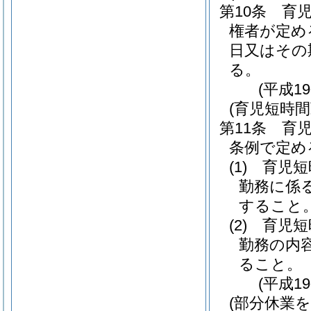
第10条
育
権者が定め
日又はその
る。
(平成1
(育児短時
第11条
育児
条例で定め
(1)
育児短
勤務に係
すること
(2)
育児短
勤務の内
ること。
(平成1
(部分休業