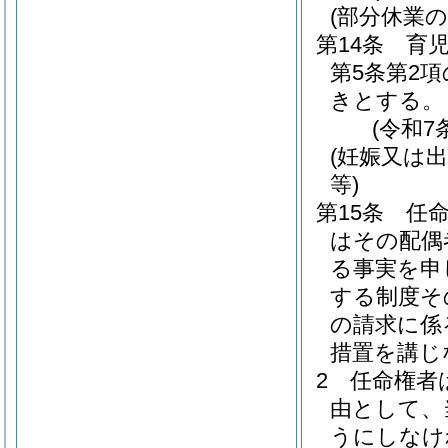
(部分休業
第14条
育
第5条第2
きとする。
(令和7
(妊娠又は
等)
第15条
任
はその配偶
る事実を申
する制度そ
の請求に係
措置を講じ
2
任命権者
由として、
うにしなけ