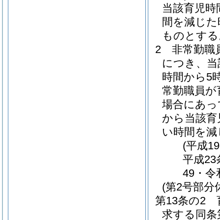
当該育児時
間を減じた
ものとする
2
非常勤職
につき、当
時間から5
常勤職員が
場合にあっ
から当該育
い時間を減
(平成1
平成23
49・令
(第2号部分
第13条の2
求する同条