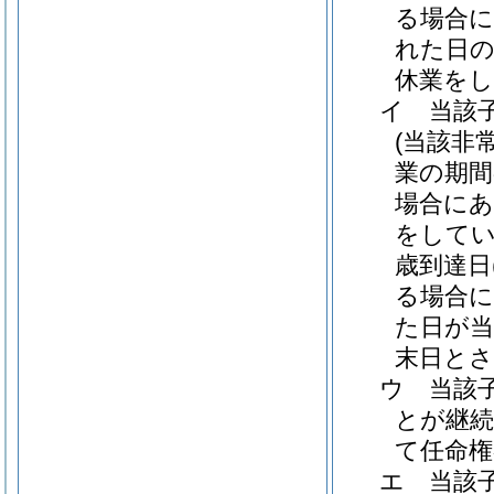
る場合に
れた日の
休業を
イ
当該
(当該非
業の期間
場合にあ
をしてい
歳到達日
る場合に
た日が当
末日とさ
ウ
当該
とが継
て任命権
エ
当該