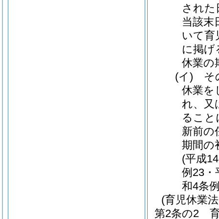
された
当該末
いて育
に掲げ
休業の
(イ)
そ
休業を
れ、又
ること
新前の
期間の
(平成1
例23・
和4条例
(育児休業
第2条の2