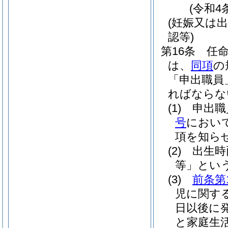
(令和4
(妊娠又は
認等)
第16条
任
は、
同項
の
「申出職員
ればならな
(1)
申出職
号
におい
項を知ら
(2)
出生時
等」という
(3)
前条第
児に関す
日以後に
と家庭生