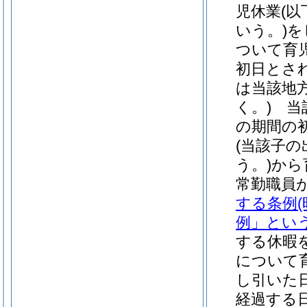
児休業
(
いう。)
を
ついて育
初日とさ
は当該地
く。)
当該
の期間の
(当該子
う。)
から
常勤職員
する条例
例」という
する休暇
について
し引いた
経過する日