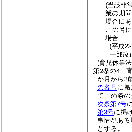
(当該非
業の期間
場合にあ
この号
場合
(平成2
一部改正
(育児休業
第2条の4
か月から2
の各号
に掲
てこの条の
次条第7号
第3号
に掲
事情がある
とする。