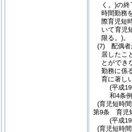
く。)
の終
時間勤務
際育児短
いて育児
限る。)
。
(7)
配偶者
居したこ
とができ
勤務に係
育に著し
(平成1
和4条例
(育児短時
第9条
育児
(平成1
(育児短時