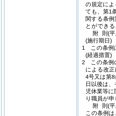
の規定によ
ても、第1
関する条例
とができる
附
則
(
(施行期日)
1
この条例
(経過措置)
2
この条例
による改正
4号又は第
日以後は、
児休業等に
り職員が申
附
則
(
この条例は