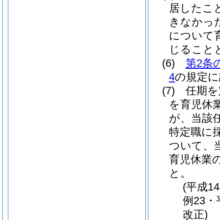
居したこ
きなかっ
について
じること
(6)
第2条
4
の規定に
(7)
任期を
を育児休
が、当該
特定職に
ついて、
育児休業
と。
(平成1
例23・
改正)