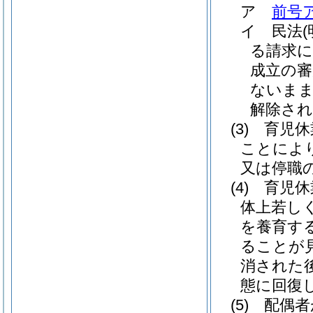
ア
前号
イ
民法
る請求に
成立の審
ないまま
解除され
(3)
育児休
ことによ
又は停職
(4)
育児休
体上若し
を養育す
ることが
消された
態に回復
(5)
配偶者