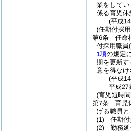
業をしてい
係る育児休
(平成1
(任期付採
第6条
任命
付採用職員
(
1項
の規定
期を更新す
意を得なけ
(平成1
平成27
(育児短時
第7条
育児
げる職員と
(1)
任期付
(2)
勤務延