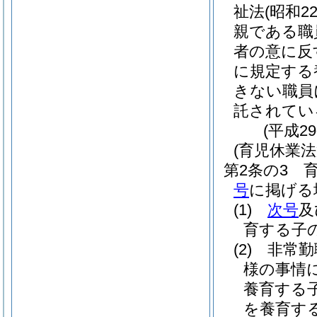
祉法
(昭和2
親である職
者の意に反
に規定する
きない職員
託されてい
(平成2
(育児休業
第2条の3
号
に掲げる
(1)
次号
及
育する子
(2)
非常勤
様の事情
養育する
を養育す