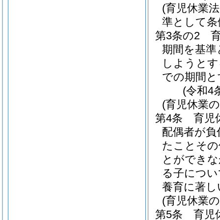
(育児休業
準として条
第3条の2
期間を基準
しようとす
での期間と
(令和4
(育児休業
第4条
育児
配偶者が負
たことその
とができな
る子につい
養育に著し
(育児休業
第5条
育児