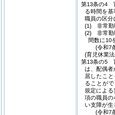
第13条の4
る時間を基
職員の区分
(1)
非常勤
(2)
非常勤
間数に1
(令和7
(育児休業
第13条の5
は、配偶者
居したこと
ることがで
規定による
項の職員の
い支障が生
(令和7