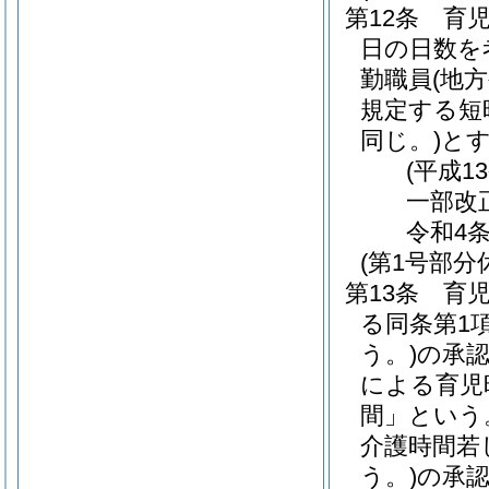
第12条
育児
日の日数を
勤職員
(地
規定する短
同じ。)
と
(平成1
一部改正
令和4条
(第1号部分
第13条
育児
る同条第1
う。)
の承認
による育児
間」という
介護時間若
う。)
の承