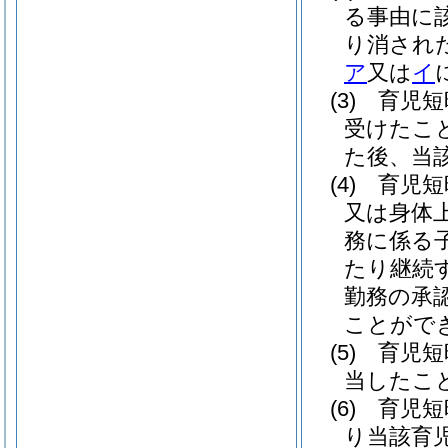
る事由に
り消され
ア
又は
イ
(3)
育児短
受けたこ
た後、当
(4)
育児短
又は身体
務に係る
たり継続
勤務の承
ことがで
(5)
育児短
当したこ
(6)
育児短
り当該育