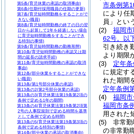
第5条
(育児休業の承認の取消事由)
市条例第1
第6条
(任期付採用職員の任期の更新)
により任
第7条
(育児短時間勤務をすることがで
きない職員)
員」という
第8条
(育児短時間勤務の終了の日の翌
(2)
福岡市
日から起算して1年を経過しない場合
に育児短時間勤務をすることができ
62号。以
る特別の事情)
引き続き
第9条
(育児短時間勤務の勤務形態)
第10条
(育児短時間勤務の承認又は期
より期限
間の延長の請求手続)
(3)
定年条
第11条
(育児短時間勤務の承認の取消
事由)
に規定す
第12条
(部分休業をすることができな
い職員)
れた期間
第13条
(第1号部分休業の承認)
定年条例第
第13条の2
(第2号部分休業の承認)
第13条の3
(育児休業法第19条第2項の
(4)
福岡市
条例で定める1年の期間)
福岡市条例
第13条の4
(育児休業法第19条第2項第
2号の人事院規則で定める時間を基準
用された
として条例で定める時間)
(5)
非常勤
第13条の5
(育児休業法第19条第3項の
条例で定める特別の事情)
の非常勤
第14条
(部分休業の承認の取消事由)