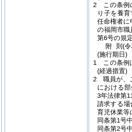
2
この条例
り子を養育
任命権者に
の福岡市職
第6号の規
附
則
(
(施行期日)
1
この条例
(経過措置)
2
職員が、
における部
3年法律第11
請求する場
育児休業等
同条第1号中
同条第2号