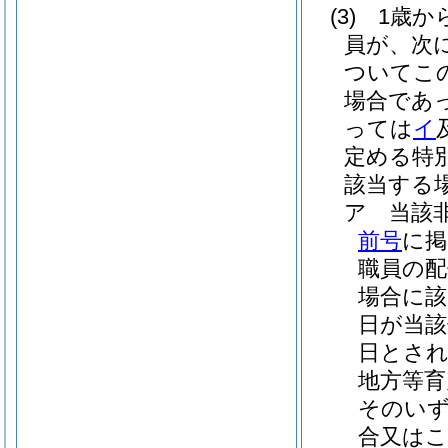
(3)
1歳か
員が、次
ついてこ
場合であ
っては
イ
定める特
該当する場
ア
当該
前号
に掲
職員の配
場合に該
日が当該
日とさ
地方等育
そのいず
合又はこ