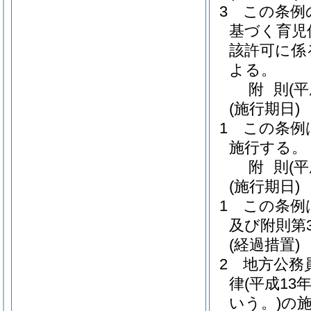
3
この条例
基づく育児
該許可に係
よる。
附
則
(
(施行期日)
1
この条例は
施行する。
附
則
(
(施行期日)
1
この条例
及び附則第
(経過措置)
2
地方公務
律
(平成1
いう。)
の