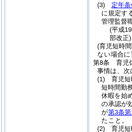
(3)
定年条
に規定す
管理監督
(平成1
部改正)
(育児短時
ない場合に
第8条
育児
事情は、次
(1)
育児短
短時間勤
休暇を始
の承認が
が
第3条第
たこと。
(2)
育児短