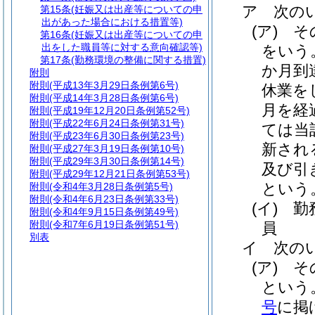
ア
次の
第15条
(妊娠又は出産等についての申
出があった場合における措置等)
(ア)
そ
第16条
(妊娠又は出産等についての申
出をした職員等に対する意向確認等)
をいう
第17条
(勤務環境の整備に関する措置)
か月到
附則
附則
(平成13年3月29日条例第6号)
休業を
附則
(平成14年3月28日条例第6号)
月を経
附則
(平成19年12月20日条例第52号)
附則
(平成22年6月24日条例第31号)
ては当
附則
(平成23年6月30日条例第23号)
新され
附則
(平成27年3月19日条例第10号)
附則
(平成29年3月30日条例第14号)
及び引
附則
(平成29年12月21日条例第53号)
という
附則
(令和4年3月28日条例第5号)
附則
(令和4年6月23日条例第33号)
(イ)
勤
附則
(令和4年9月15日条例第49号)
附則
(令和7年6月19日条例第51号)
員
別表
イ
次の
(ア)
そ
という
号
に掲