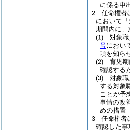
に係る申
2
任命権者
において「
期間内に、
(1)
対象職
号
におい
項を知ら
(2)
育児期
確認する
(3)
対象職
する対象
ことが予
事情の改
めの措置
3
任命権者
確認した事