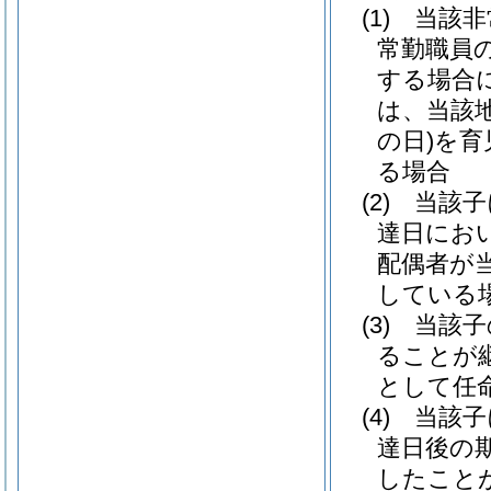
(1)
当該非
常勤職員
する場合
は、当該
の日)
を育
る場合
(2)
当該子
達日にお
配偶者が
している
(3)
当該子
ることが
として任
(4)
当該子
達日後の
したこと