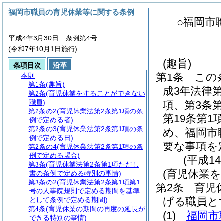
福岡市職員の育児休業等に関する条例
○福岡市
平成4年3月30日 条例第4号
(令和7年10月1日施行)
(趣旨)
条項目次
沿革
第1条
この
本則
第1条
(趣旨)
成3年法律
第2条
(育児休業をすることができない
職員)
項、第3条第
第2条の2
(育児休業法第2条第1項の条
第19条第
例で定める者)
第2条の3
(育児休業法第2条第1項の条
め、福岡市
例で定める日)
要な事項を
第2条の4
(育児休業法第2条第1項の条
例で定める場合)
(平成1
第3条
(育児休業法第2条第1項ただし
(育児休業
書の条例で定める特別の事情)
第3条の2
(育児休業法第2条第1項第1
第2条
育児
号の人事院規則で定める期間を基準
げる職員と
として条例で定める期間)
第4条
(育児休業の期間の再度の延長が
(1)
福岡市
できる特別の事情)