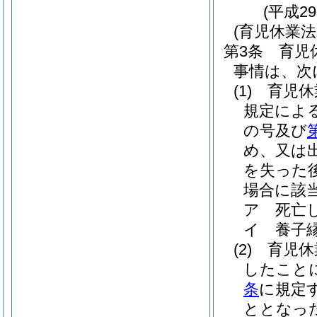
(平成2
(育児休業
第3条
育児
事情は、次
(1)
育児休
規定によ
の号及び
め、又は
を失った
場合に該
ア
死亡
イ
養子
(2)
育児休
したこと
条
に規定
ととなっ