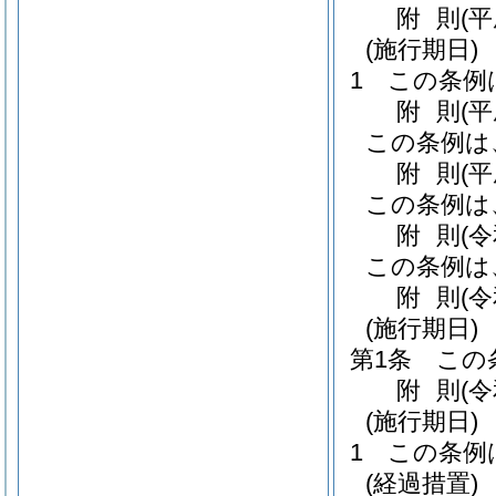
附
則
(
(施行期日)
1
この条例
附
則
(
この条例は
附
則
(平
この条例は
附
則
(
この条例は
附
則
(
(施行期日)
第1条
この
附
則
(
(施行期日)
1
この条例
(経過措置)