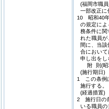
(福岡市職
一部改正に
10
昭和40
の規定によ
務条件に関
れた職員が
間に、当該
合において
申し出をし
附
則
(昭
(施行期日)
1
この条例は
施行する。
(経過措置)
2
施行日の
いる職員の