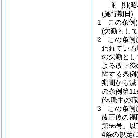
附
則
(
(施行期日)
1
この条例
(欠勤とし
2
この条例
われている
の欠勤とし
よる改正後
関する条例
期間から減
の条例第1
(休職中の
3
この条例
改正後の福
第56号。
4条の規定