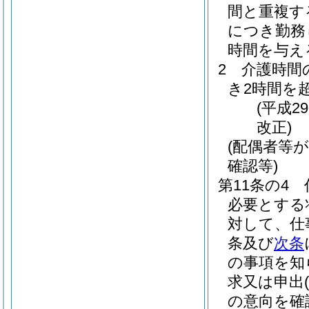
間と重複す
につき勤務
時間を与え
2
介護時間
き2時間を
(平成2
改正)
(配偶者等
確認等)
第11条の4
必要とする
対して、仕
条及び
次条
の事項を知
求又は申出
(
の意向を確