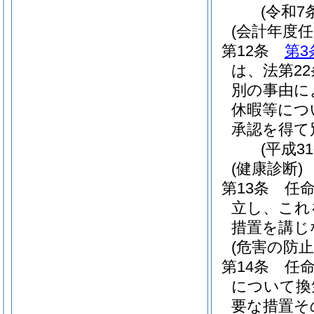
(令和7
(会計年度
第12条
第3
は、法第2
別の事由に
休暇等につ
承認を得て
(平成3
(健康診断)
第13条
任
立し、これ
措置を講じ
(危害の防止
第14条
任
について換
要な措置そ