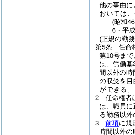
他の事由に
おいては、
(昭和4
6・平成
(正規の勤
第5条
任命
第10号ま
は、労働基
間以外の時
の収受を目
ができる。
2
任命権者
は、職員に
る勤務以外
3
前項
に規
時間以外の