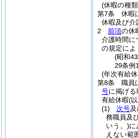
(休暇の種類
第7条
休暇
休暇及び介
2
前項
の休
介護時間に
の規定によ
(昭和4
29条例
(年次有給休
第8条
職員
号
に掲げる
有給休暇
(
(1)
次号
及
務職員及
いう。)
に
えない範