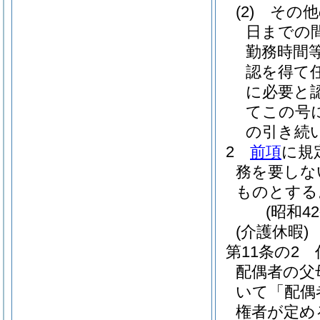
(2)
その他
日までの間
勤務時間
認を得て
に必要と
てこの号
の引き続
2
前項
に規
務を要しな
ものとする
(昭和4
(介護休暇)
第11条の2
配偶者の父
いて「配偶
権者が定め