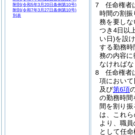
7
任命権者
附則
(令和5年3月20日条例第10号)
附則
(令和7年3月27日条例第10号)
時間の割振
別表
務を要しな
つき4日以
い日)
を設
する勤務時
務の内容に
なければな
8
任命権者
項において
及び
第6項
の勤務時間
間を割り振
は、これら
より、職員
として任命