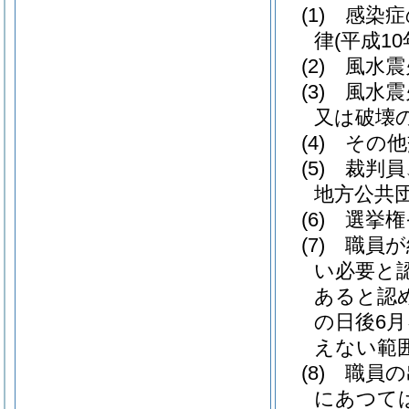
(1)
感染症
律
(平成10
(2)
風水震
(3)
風水震
又は破壊
(4)
その他
(5)
裁判員
地方公共
(6)
選挙権
(7)
職員が
い必要と
あると認
の日後6
えない範
(8)
職員の
にあつては