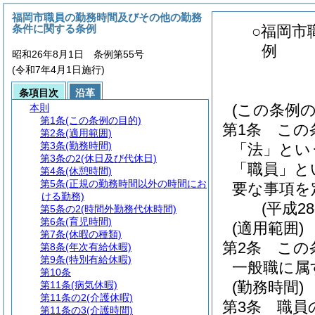
福岡市職員の勤務時間及びその他の勤務
条件に関する条例
○福岡市
例
昭和26年8月1日 条例第55号
(令和7年4月1日施行)
条項目次
沿革
(この条例の
本則
第1条
(この条例の目的)
第1条
この
第2条
(適用範囲)
第3条
(勤務時間)
「法」とい
第3条の2
(休日及び代休日)
「職員」と
第4条
(休憩時間)
第5条
(正規の勤務時間以外の時間にお
要な事項を
ける勤務)
(平成2
第5条の2
(時間外勤務代休時間)
第6条
(育児時間)
(適用範囲)
第7条
(休暇の種類)
第2条
この
第8条
(年次有給休暇)
第9条
(特別有給休暇)
一般職に属
第10条
(勤務時間)
第11条
(病気休暇)
第11条の2
(介護休暇)
第3条
職員
第11条の3
(介護時間)