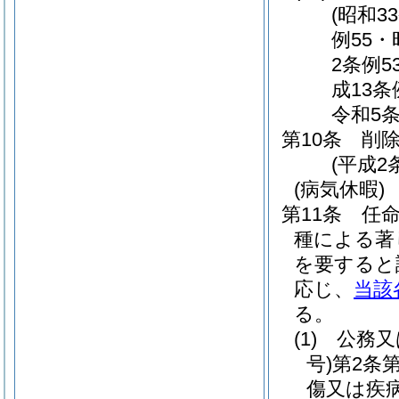
(昭和3
例55・
2条例5
成13条
令和5条
第10条
削
(平成2
(病気休暇)
第11条
任
種による著
を要すると
応じ、
当該
る。
(1)
公務又
号)
第2条
傷又は疾