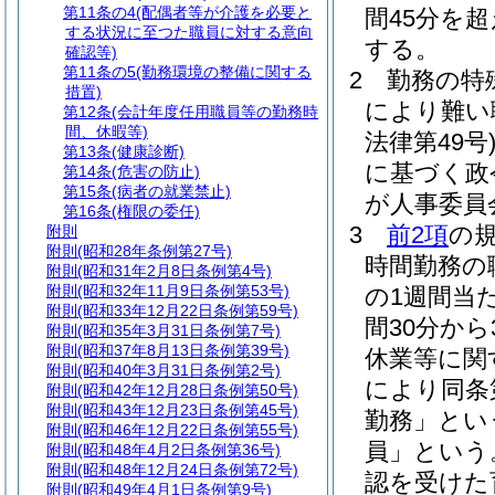
第11条の4
(配偶者等が介護を必要と
間45分を
する状況に至つた職員に対する意向
する。
確認等)
第11条の5
(勤務環境の整備に関する
2
勤務の特
措置)
により難い
第12条
(会計年度任用職員等の勤務時
間、休暇等)
法律第49号
第13条
(健康診断)
に基づく政
第14条
(危害の防止)
第15条
(病者の就業禁止)
が人事委員
第16条
(権限の委任)
3
前2項
の規
附則
附則
(昭和28年条例第27号)
時間勤務の
附則
(昭和31年2月8日条例第4号)
附則
(昭和32年11月9日条例第53号)
の1週間当
附則
(昭和33年12月22日条例第59号)
間30分か
附則
(昭和35年3月31日条例第7号)
附則
(昭和37年8月13日条例第39号)
休業等に関
附則
(昭和40年3月31日条例第2号)
により同条
附則
(昭和42年12月28日条例第50号)
附則
(昭和43年12月23日条例第45号)
勤務」とい
附則
(昭和46年12月22日条例第55号)
員」という
附則
(昭和48年4月2日条例第36号)
附則
(昭和48年12月24日条例第72号)
認を受けた
附則
(昭和49年4月1日条例第9号)