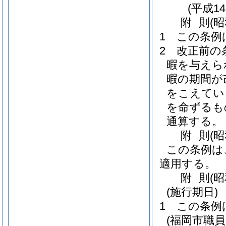
(平成1
附
則
(
1
この条例
2
改正前の
暇を与えら
暇の期間が
をこえてい
を命ずるも
通算する。
附
則
(
この条例は
適用する。
附
則
(
(施行期日)
1
この条例
(福岡市職