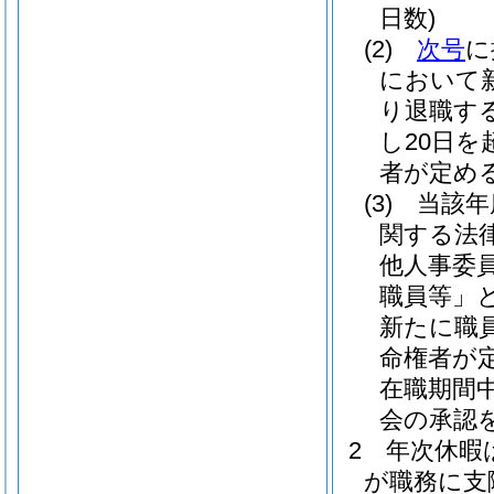
日数)
(2)
次号
に
において
り退職す
し20日
者が定め
(3)
当該年
関する法
他人事委
職員等」と
新たに職
命権者が
在職期間
会の承認
2
年次休暇
が職務に支