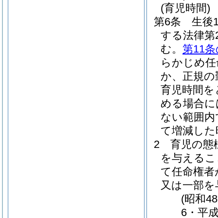
(育児時間)
第6条
生後
する法律第
む。
第11条
らかじめ任
か、正規の
育児時間を
める場合に
ない範囲内
て増減した
2
育児の態
を与えるこ
て任命権者
又は一部を
(昭和4
6・平成