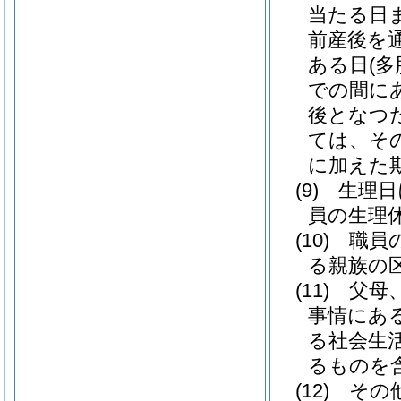
当たる日
前産後を
ある日
(
での間にあ
後となつ
ては、そ
に加えた期
(9)
生理日
員の生理
(10)
職員
る親族の
(11)
父母
事情にあ
る社会生
るものを
(12)
その