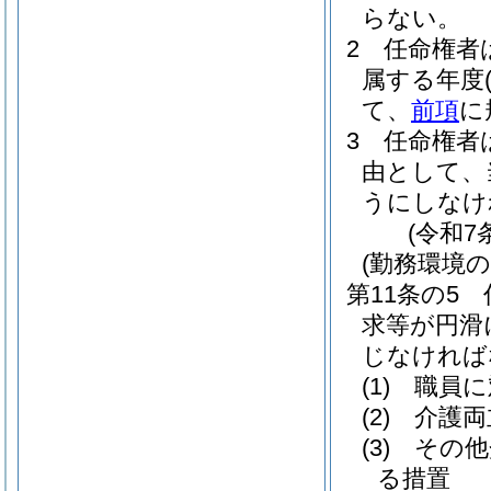
らない。
2
任命権者
属する年度
て、
前項
に
3
任命権者
由として、
うにしなけ
(令和7
(勤務環境
第11条の5
求等が円滑
じなければ
(1)
職員に
(2)
介護両
(3)
その他
る措置