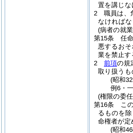
置を講じな
2
職員は、
なければな
(病者の就業
第15条
任
悪するおそ
業を禁止す
2
前項
の規
取り扱うも
(昭和3
例6・一
(権限の委任
第16条
こ
るものを除
命権者が定
(昭和4