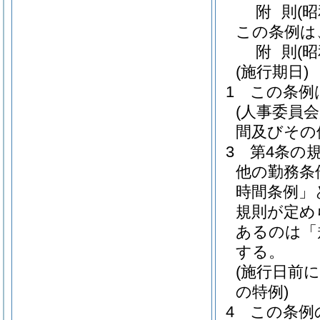
附
則
(昭
この条例は
附
則
(昭
(施行期日)
1
この条例
(人事委員
間及びその
3
第4条の
他の勤務条
時間条例」
規則が定め
あるのは「
する。
(施行日前
の特例)
4
この条例