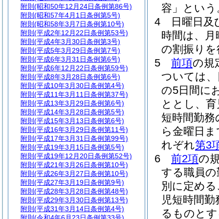
容」という
附則
(昭和50年12月24日条例第86号)
附則
(昭和57年4月1日条例第5号)
4
日曜日及
附則
(昭和58年3月7日条例第10号)
附則
(平成2年12月22日条例第53号)
時間は、月
附則
(平成4年3月30日条例第3号)
の割振りを
附則
(平成5年3月29日条例第7号)
附則
(平成6年3月31日条例第6号)
5
前項
の規
附則
(平成6年12月22日条例第59号)
ついては、
附則
(平成8年3月28日条例第6号)
附則
(平成10年3月30日条例第4号)
の5日間に
附則
(平成11年3月11日条例第37号)
ととし、育
附則
(平成13年3月29日条例第6号)
附則
(平成14年3月28日条例第5号)
短時間勤務
附則
(平成15年3月13日条例第6号)
ら金曜日ま
附則
(平成16年3月29日条例第11号)
附則
(平成17年3月31日条例第99号)
れぞれ
第3
附則
(平成19年3月15日条例第5号)
附則
(平成19年12月20日条例第52号)
6
前2項
の
附則
(平成21年3月26日条例第10号)
する職員の
附則
(平成26年3月27日条例第10号)
附則
(平成27年3月19日条例第9号)
別に定める
附則
(平成28年3月28日条例第48号)
児短時間勤
附則
(平成29年3月30日条例第13号)
附則
(平成31年3月14日条例第4号)
るものとす
附則
(令和4年6月23日条例第33号)