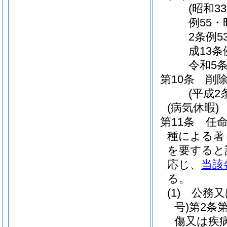
(昭和3
例55・
2条例5
成13条
令和5条
第10条
削
(平成2
(病気休暇)
第11条
任
種による著
を要すると
応じ、
当該
る。
(1)
公務又
号)
第2条
傷又は疾