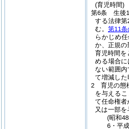
(育児時間)
第6条
生後
する法律第
む。
第11条
らかじめ任
か、正規の
育児時間を
める場合に
ない範囲内
て増減した
2
育児の態
を与えるこ
て任命権者
又は一部を
(昭和4
6・平成