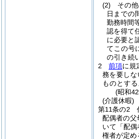
(2)
その他
日までの間
勤務時間
認を得て
に必要と
てこの号
の引き続
2
前項
に規
務を要しな
ものとする
(昭和4
(介護休暇)
第11条の2
配偶者の父
いて「配偶
権者が定め