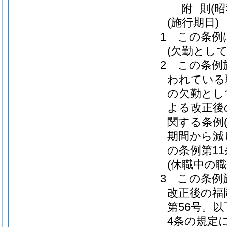
附
則
(
(施行期日)
1
この条例
(欠勤とし
2
この条例
われている
の欠勤とし
よる改正後
関する条例
期間から減
の条例第1
(休職中の
3
この条例
改正後の福
第56号。
4条の規定