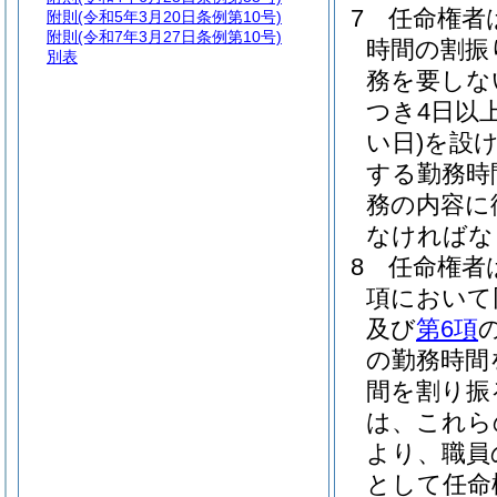
7
任命権者
附則
(令和5年3月20日条例第10号)
附則
(令和7年3月27日条例第10号)
時間の割振
別表
務を要しな
つき4日以
い日)
を設
する勤務時
務の内容に
なければな
8
任命権者
項において
及び
第6項
の勤務時間
間を割り振
は、これら
より、職員
として任命