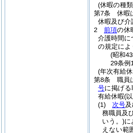
(休暇の種類
第7条
休暇
休暇及び介
2
前項
の休
介護時間に
の規定によ
(昭和4
29条例
(年次有給休
第8条
職員
号
に掲げる
有給休暇
(
(1)
次号
及
務職員及
いう。)
に
えない範