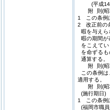
(平成1
附
則
(
1
この条例
2
改正前の
暇を与えら
暇の期間が
をこえてい
を命ずるも
通算する。
附
則
(
この条例は
適用する。
附
則
(
(施行期日)
1
この条例
(福岡市職