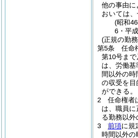
他の事由に
おいては、
(昭和4
6・平成
(正規の勤
第5条
任命
第10号ま
は、労働基
間以外の時
の収受を目
ができる。
2
任命権者
は、職員に
る勤務以外
3
前項
に規
時間以外の