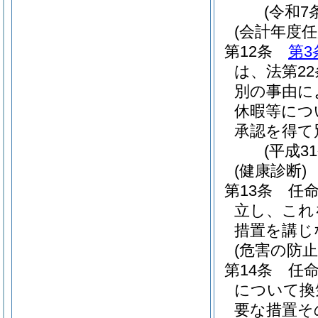
(令和7
(会計年度
第12条
第3
は、法第2
別の事由に
休暇等につ
承認を得て
(平成3
(健康診断)
第13条
任
立し、これ
措置を講じ
(危害の防止
第14条
任
について換
要な措置そ