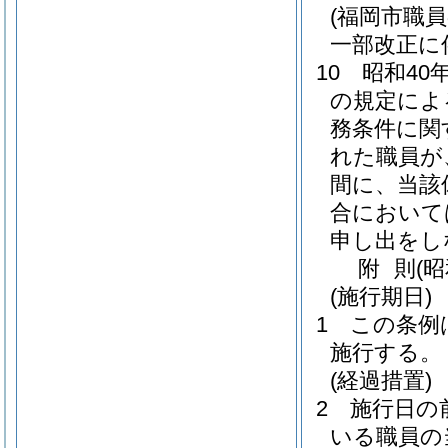
(福岡市職
一部改正に
10
昭和40
の規定によ
務条件に関
れた職員が
間に、当該
合において
申し出をし
附
則
(昭
(施行期日)
1
この条例は
施行する。
(経過措置)
2
施行日の
いる職員の