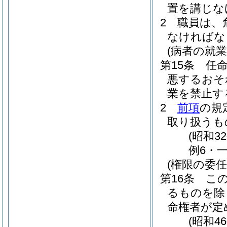
置を講じな
2
職員は、
なければな
(病者の就業
第15条
任
悪するおそ
業を禁止す
2
前項
の規
取り扱うも
(昭和3
例6・一
(権限の委任
第16条
こ
るものを除
命権者が定
(昭和4