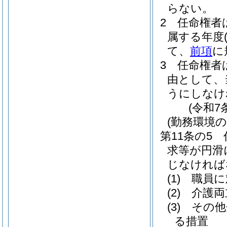
らない。
2
任命権者
属する年度
て、
前項
に
3
任命権者
由として、
うにしなけ
(令和7
(勤務環境
第11条の5
求等が円滑
じなければ
(1)
職員に
(2)
介護両
(3)
その他
る措置