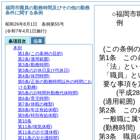
福岡市職員の勤務時間及びその他の勤務
条件に関する条例
○福岡市
例
昭和26年8月1日 条例第55号
(令和7年4月1日施行)
条項目次
沿革
(この条例の
本則
第1条
(この条例の目的)
第1条
この
第2条
(適用範囲)
第3条
(勤務時間)
「法」とい
第3条の2
(休日及び代休日)
「職員」と
第4条
(休憩時間)
第5条
(正規の勤務時間以外の時間にお
要な事項を
ける勤務)
(平成2
第5条の2
(時間外勤務代休時間)
第6条
(育児時間)
(適用範囲)
第7条
(休暇の種類)
第2条
この
第8条
(年次有給休暇)
第9条
(特別有給休暇)
一般職に属
第10条
(勤務時間)
第11条
(病気休暇)
第11条の2
(介護休暇)
第3条
職員
第11条の3
(介護時間)