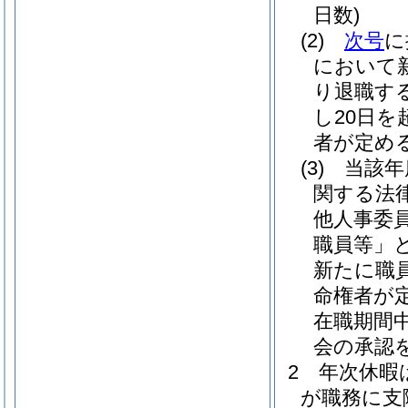
日数)
(2)
次号
に
において
り退職す
し20日
者が定め
(3)
当該年
関する法
他人事委
職員等」と
新たに職
命権者が
在職期間
会の承認
2
年次休暇
が職務に支