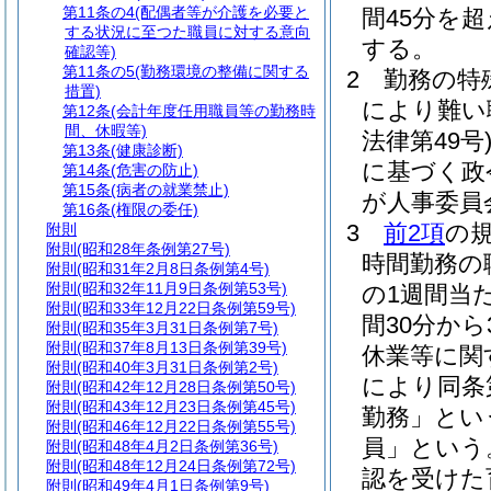
第11条の4
(配偶者等が介護を必要と
間45分を
する状況に至つた職員に対する意向
する。
確認等)
第11条の5
(勤務環境の整備に関する
2
勤務の特
措置)
により難い
第12条
(会計年度任用職員等の勤務時
間、休暇等)
法律第49号
第13条
(健康診断)
に基づく政
第14条
(危害の防止)
第15条
(病者の就業禁止)
が人事委員
第16条
(権限の委任)
3
前2項
の規
附則
附則
(昭和28年条例第27号)
時間勤務の
附則
(昭和31年2月8日条例第4号)
附則
(昭和32年11月9日条例第53号)
の1週間当
附則
(昭和33年12月22日条例第59号)
間30分か
附則
(昭和35年3月31日条例第7号)
附則
(昭和37年8月13日条例第39号)
休業等に関
附則
(昭和40年3月31日条例第2号)
により同条
附則
(昭和42年12月28日条例第50号)
附則
(昭和43年12月23日条例第45号)
勤務」とい
附則
(昭和46年12月22日条例第55号)
員」という
附則
(昭和48年4月2日条例第36号)
附則
(昭和48年12月24日条例第72号)
認を受けた
附則
(昭和49年4月1日条例第9号)