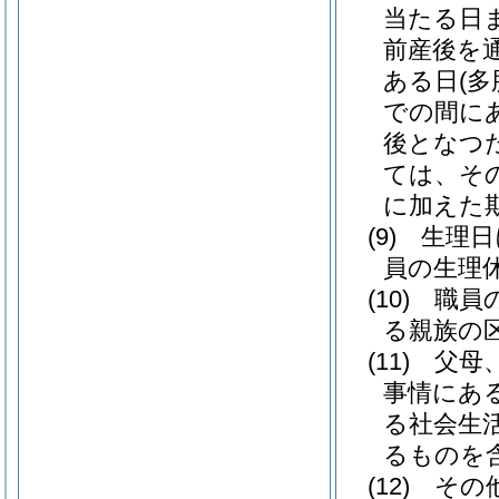
当たる日
前産後を
ある日
(
での間にあ
後となつ
ては、そ
に加えた期
(9)
生理日
員の生理
(10)
職員
る親族の
(11)
父母
事情にあ
る社会生
るものを
(12)
その