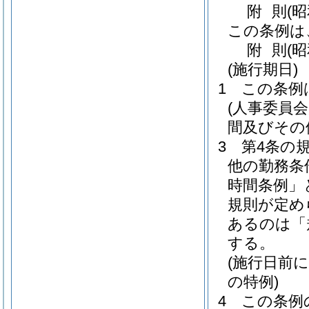
附
則
(昭
この条例は
附
則
(昭
(施行期日)
1
この条例
(人事委員
間及びその
3
第4条の
他の勤務条
時間条例」
規則が定め
あるのは「
する。
(施行日前
の特例)
4
この条例