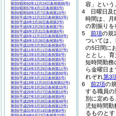
容」という
附則
(昭和50年12月24日条例第86号)
附則
(昭和57年4月1日条例第5号)
4
日曜日及
附則
(昭和58年3月7日条例第10号)
附則
(平成2年12月22日条例第53号)
時間は、月
附則
(平成4年3月30日条例第3号)
の割振りを
附則
(平成5年3月29日条例第7号)
附則
(平成6年3月31日条例第6号)
5
前項
の規
附則
(平成6年12月22日条例第59号)
ついては、
附則
(平成8年3月28日条例第6号)
附則
(平成10年3月30日条例第4号)
の5日間に
附則
(平成11年3月11日条例第37号)
ととし、育
附則
(平成13年3月29日条例第6号)
附則
(平成14年3月28日条例第5号)
短時間勤務
附則
(平成15年3月13日条例第6号)
ら金曜日ま
附則
(平成16年3月29日条例第11号)
附則
(平成17年3月31日条例第99号)
れぞれ
第3
附則
(平成19年3月15日条例第5号)
附則
(平成19年12月20日条例第52号)
6
前2項
の
附則
(平成21年3月26日条例第10号)
する職員の
附則
(平成26年3月27日条例第10号)
附則
(平成27年3月19日条例第9号)
別に定める
附則
(平成28年3月28日条例第48号)
児短時間勤
附則
(平成29年3月30日条例第13号)
附則
(平成31年3月14日条例第4号)
るものとす
附則
(令和4年6月23日条例第33号)