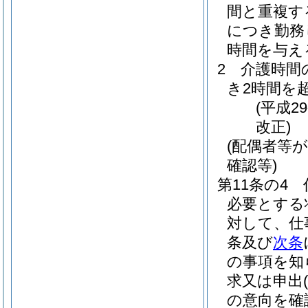
間と重複す
につき勤務
時間を与え
2
介護時間
き2時間を
(平成2
改正)
(配偶者等
確認等)
第11条の4
必要とする
対して、仕
条及び
次条
の事項を知
求又は申出
(
の意向を確