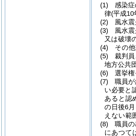
(1)
感染症
律
(平成10
(2)
風水震
(3)
風水震
又は破壊
(4)
その他
(5)
裁判員
地方公共
(6)
選挙権
(7)
職員が
い必要と
あると認
の日後6
えない範
(8)
職員の
にあつては