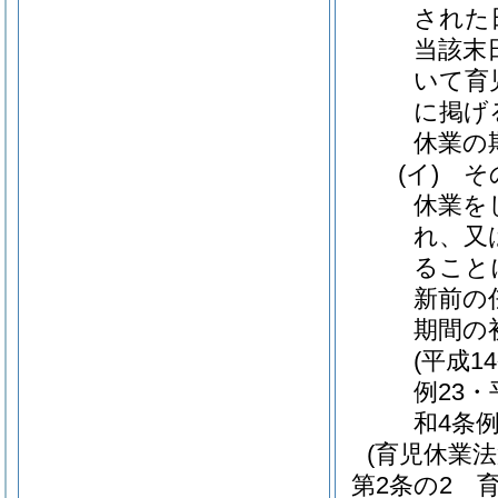
された
当該末
いて育
に掲げ
休業の
(イ)
そ
休業を
れ、又
ること
新前の
期間の
(平成1
例23・
和4条例
(育児休業
第2条の2