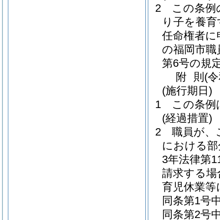
2
この条例
り子を養育
任命権者に
の福岡市職
第6号の規
附
則
(
(施行期日)
1
この条例
(経過措置)
2
職員が、
における部
3年法律第11
請求する場
育児休業等
同条第1号中
同条第2号