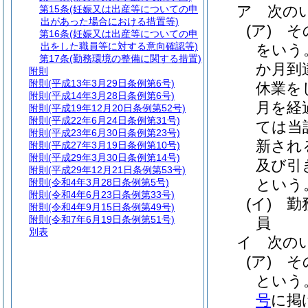
ア
次の
第15条
(妊娠又は出産等についての申
出があった場合における措置等)
(ア)
そ
第16条
(妊娠又は出産等についての申
出をした職員等に対する意向確認等)
をいう
第17条
(勤務環境の整備に関する措置)
か月到
附則
附則
(平成13年3月29日条例第6号)
休業を
附則
(平成14年3月28日条例第6号)
月を経
附則
(平成19年12月20日条例第52号)
附則
(平成22年6月24日条例第31号)
ては当
附則
(平成23年6月30日条例第23号)
新され
附則
(平成27年3月19日条例第10号)
附則
(平成29年3月30日条例第14号)
及び引
附則
(平成29年12月21日条例第53号)
という
附則
(令和4年3月28日条例第5号)
附則
(令和4年6月23日条例第33号)
(イ)
勤
附則
(令和4年9月15日条例第49号)
附則
(令和7年6月19日条例第51号)
員
別表
イ
次の
(ア)
そ
という
号
に掲