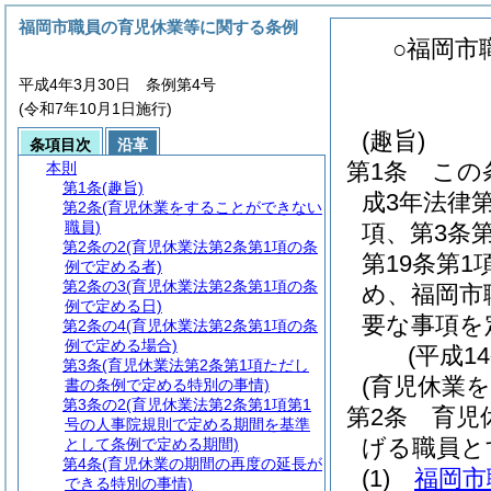
福岡市職員の育児休業等に関する条例
○福岡市
平成4年3月30日 条例第4号
(令和7年10月1日施行)
(趣旨)
条項目次
沿革
第1条
この
本則
第1条
(趣旨)
成3年法律
第2条
(育児休業をすることができない
職員)
項、第3条第
第2条の2
(育児休業法第2条第1項の条
第19条第
例で定める者)
第2条の3
(育児休業法第2条第1項の条
め、福岡市
例で定める日)
要な事項を
第2条の4
(育児休業法第2条第1項の条
例で定める場合)
(平成1
第3条
(育児休業法第2条第1項ただし
(育児休業
書の条例で定める特別の事情)
第3条の2
(育児休業法第2条第1項第1
第2条
育児
号の人事院規則で定める期間を基準
げる職員と
として条例で定める期間)
第4条
(育児休業の期間の再度の延長が
(1)
福岡市
できる特別の事情)