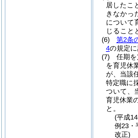
居したこ
きなかっ
について
じること
(6)
第2条
4
の規定に
(7)
任期を
を育児休
が、当該
特定職に
ついて、
育児休業
と。
(平成1
例23・
改正)