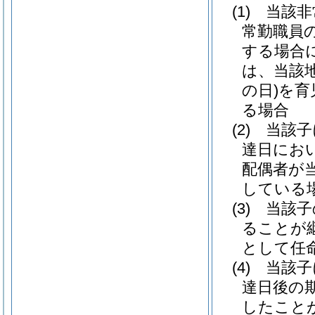
(1)
当該非
常勤職員
する場合
は、当該
の日)
を育
る場合
(2)
当該子
達日にお
配偶者が
している
(3)
当該子
ることが
として任
(4)
当該子
達日後の
したこと