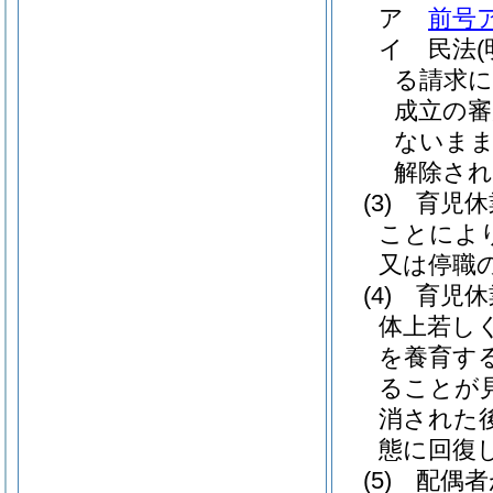
ア
前号
イ
民法
る請求に
成立の審
ないまま
解除され
(3)
育児休
ことによ
又は停職
(4)
育児休
体上若し
を養育す
ることが
消された
態に回復
(5)
配偶者