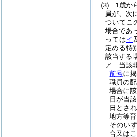
(3)
1歳か
員が、次
ついてこ
場合であ
っては
イ
定める特
該当する場
ア
当該
前号
に掲
職員の配
場合に該
日が当該
日とさ
地方等育
そのいず
合又はこ