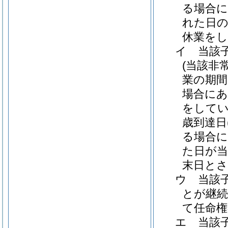
る場合に
れた日の
休業を
イ
当該
(当該非
業の期間
場合にあ
をしてい
歳到達日
る場合に
た日が当
末日とさ
ウ
当該
とが継
て任命権
エ
当該