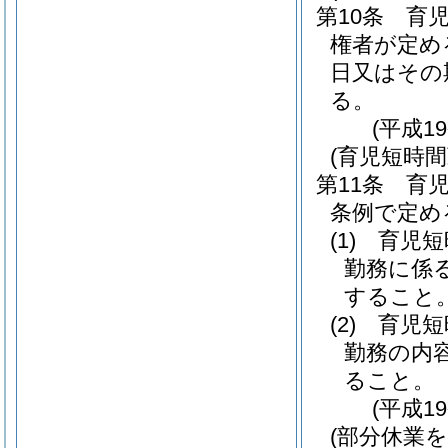
第10条
育
権者が定め
日又はその
る。
(平成1
(育児短時
第11条
育児
条例で定め
(1)
育児短
勤務に係
すること
(2)
育児短
勤務の内
ること。
(平成1
(部分休業