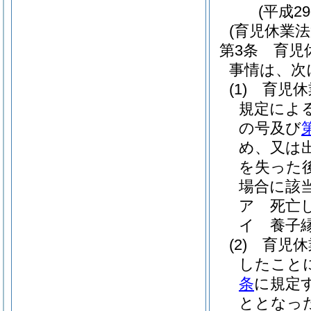
(平成2
(育児休業
第3条
育児
事情は、次
(1)
育児休
規定によ
の号及び
め、又は
を失った
場合に該
ア
死亡
イ
養子
(2)
育児休
したこと
条
に規定
ととなっ