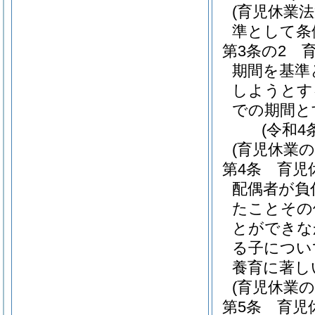
(育児休業
準として条
第3条の2
期間を基準
しようとす
での期間と
(令和4
(育児休業
第4条
育児
配偶者が負
たことその
とができな
る子につい
養育に著し
(育児休業
第5条
育児