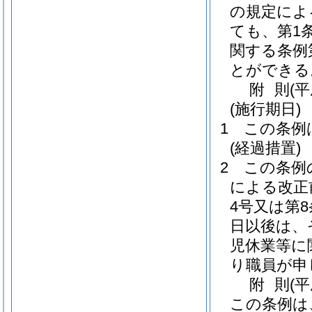
の規定によ
ても、第1
関する条例
とができる
附
則
(
(施行期日)
1
この条例
(経過措置)
2
この条例
による改正
4号又は第
日以後は、
児休業等に
り職員が申
附
則
(
この条例は