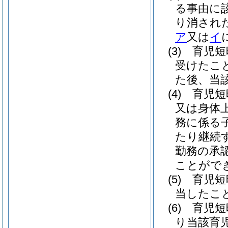
る事由に
り消され
ア
又は
イ
(3)
育児短
受けたこ
た後、当
(4)
育児短
又は身体
務に係る
たり継続
勤務の承
ことがで
(5)
育児短
当したこ
(6)
育児短
り当該育