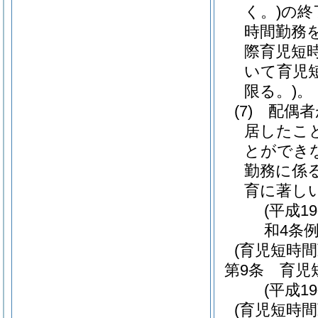
く。)
の終
時間勤務
際育児短
いて育児
限る。)
。
(7)
配偶者
居したこ
とができ
勤務に係
育に著し
(平成1
和4条例
(育児短時
第9条
育児
(平成1
(育児短時