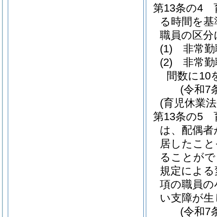
第13条の4
る時間を基
職員の区分
(1)
非常勤
(2)
非常勤
間数に1
(令和7
(育児休業
第13条の5
は、配偶者
居したこと
ることがで
規定による
項の職員の
い支障が生
(令和7