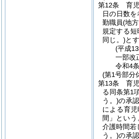
第12条
育児
日の日数を
勤職員
(地
規定する短
同じ。)
と
(平成1
一部改正
令和4条
(第1号部分
第13条
育児
る同条第1
う。)
の承認
による育児
間」という
介護時間若
う。)
の承