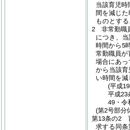
当該育児時
間を減じた
ものとする
2
非常勤職
につき、当
時間から5
常勤職員が
場合にあっ
から当該育
い時間を減
(平成1
平成23
49・令
(第2号部分
第13条の2
求する同条