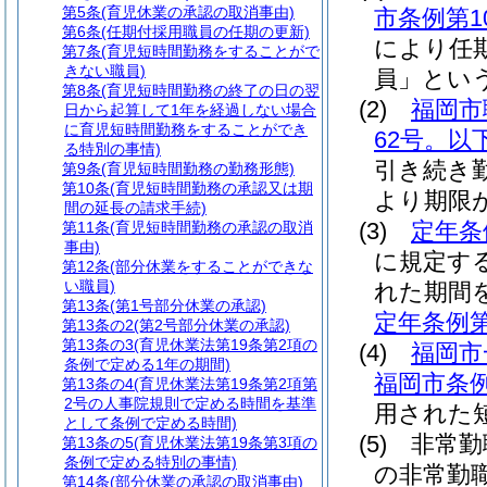
第5条
(育児休業の承認の取消事由)
市条例第1
第6条
(任期付採用職員の任期の更新)
により任
第7条
(育児短時間勤務をすることがで
きない職員)
員」という
第8条
(育児短時間勤務の終了の日の翌
(2)
福岡市
日から起算して1年を経過しない場合
に育児短時間勤務をすることができ
62号。以
る特別の事情)
引き続き
第9条
(育児短時間勤務の勤務形態)
第10条
(育児短時間勤務の承認又は期
より期限
間の延長の請求手続)
(3)
定年条
第11条
(育児短時間勤務の承認の取消
事由)
に規定す
第12条
(部分休業をすることができな
い職員)
れた期間
第13条
(第1号部分休業の承認)
定年条例第
第13条の2
(第2号部分休業の承認)
第13条の3
(育児休業法第19条第2項の
(4)
福岡市
条例で定める1年の期間)
福岡市条例
第13条の4
(育児休業法第19条第2項第
2号の人事院規則で定める時間を基準
用された
として条例で定める時間)
(5)
非常勤
第13条の5
(育児休業法第19条第3項の
条例で定める特別の事情)
の非常勤
第14条
(部分休業の承認の取消事由)