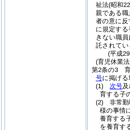
祉法
(昭和2
親である職
者の意に反
に規定する
きない職員
託されてい
(平成2
(育児休業
第2条の3
号
に掲げる
(1)
次号
及
育する子
(2)
非常勤
様の事情
養育する
を養育す