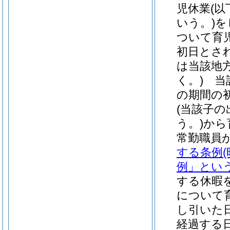
児休業
(
いう。)
を
ついて育
初日とさ
は当該地
く。)
当該
の期間の
(当該子
う。)
から
常勤職員
する条例
例」という
する休暇
について
し引いた
経過する日