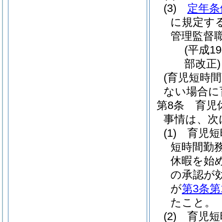
(3)
定年条
に規定す
管理監督
(平成1
部改正)
(育児短時
ない場合に
第8条
育児
事情は、次
(1)
育児短
短時間勤
休暇を始
の承認が
が
第3条第
たこと。
(2)
育児短