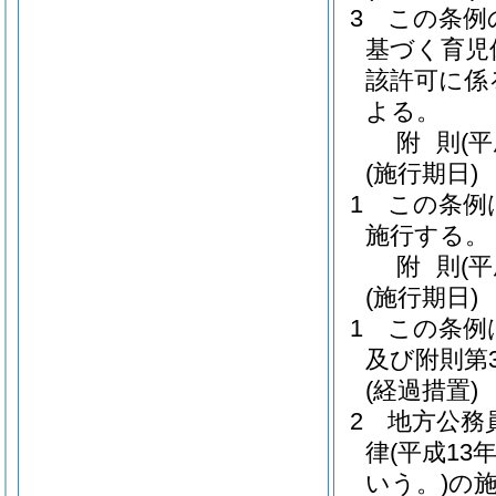
3
この条例
基づく育児
該許可に係
よる。
附
則
(
(施行期日)
1
この条例は
施行する。
附
則
(
(施行期日)
1
この条例
及び附則第
(経過措置)
2
地方公務
律
(平成1
いう。)
の