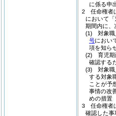
に係る申
2
任命権者
において「
期間内に、
(1)
対象職
号
におい
項を知ら
(2)
育児期
確認する
(3)
対象職
する対象
ことが予
事情の改
めの措置
3
任命権者
確認した事