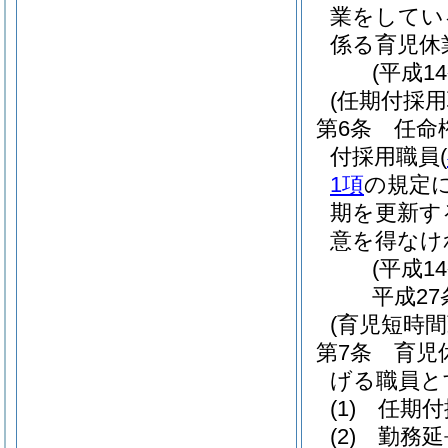
業をしてい
係る育児休
(平成1
(任期付採
第6条
任命
付採用職員
(
1項
の規定
期を更新す
意を得なけ
(平成1
平成27
(育児短時
第7条
育児
げる職員と
(1)
任期付
(2)
勤務延