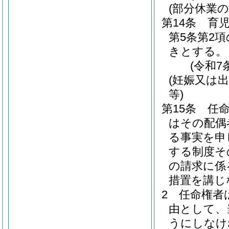
(部分休業
第14条
育
第5条第2
きとする。
(令和7
(妊娠又は
等)
第15条
任
はその配偶
る事実を申
する制度そ
の請求に係
措置を講じ
2
任命権者
由として、
うにしなけ