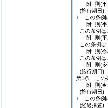
附
則
(
(施行期日)
1
この条例
附
則
(
この条例は
附
則
(平
この条例は
附
則
(
この条例は
附
則
(
(施行期日)
第1条
この
附
則
(
(施行期日)
1
この条例
(経過措置)