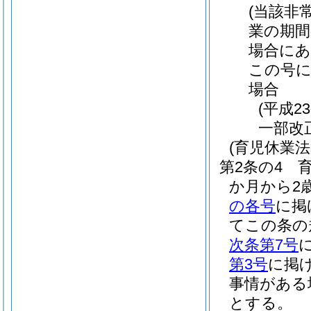
(当該非
業の期間
場合にあ
この号
場合
(平成2
一部改正
(育児休業
第2条の4
か月から2
の各号
に掲
てこの条の
次条第7号
第3号
に掲
事情がある
とする。