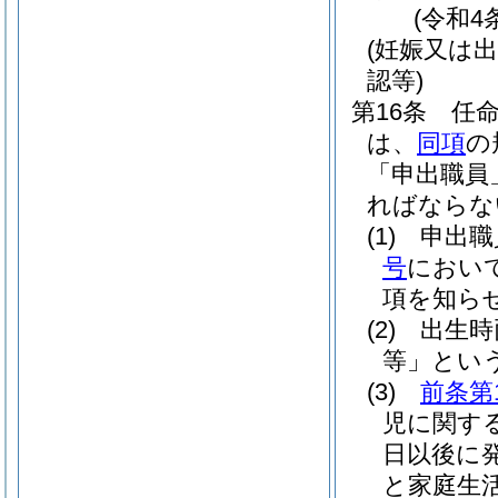
(令和4
(妊娠又は
認等)
第16条
任
は、
同項
の
「申出職員
ればならな
(1)
申出職
号
におい
項を知ら
(2)
出生時
等」という
(3)
前条第
児に関す
日以後に
と家庭生