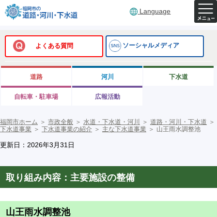
Language
ソーシャルメディア
よくある質問
道路
河川
下水道
自転車・駐車場
広報活動
福岡市ホーム
＞
市政全般
＞
水道・下水道・河川
＞
道路・河川・下水道
＞
下水道事業
＞
下水道事業の紹介
＞
主な下水道事業
＞
山王雨水調整池
更新日：2026年3月31日
取り組み内容：主要施設の整備
山王雨水調整池