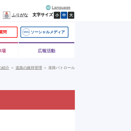
Language
文字サイズ
ふりがな
小
中
大
質問
ソーシャルメディア
車場
広報活動
の紹介
＞
道路の維持管理
＞
道路パトロール