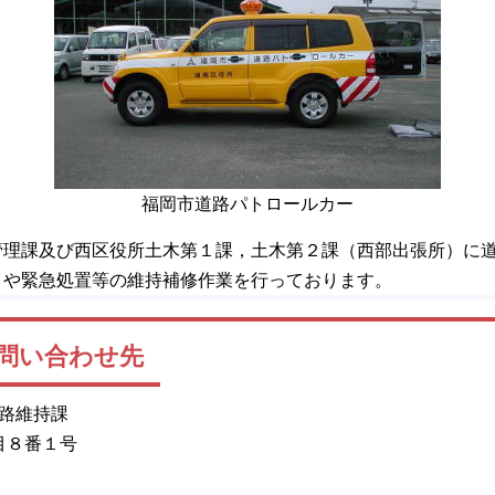
福岡市道路パトロールカー
管理課及び西区役所土木第１課，土木第２課（西部出張所）に
クや緊急処置等の維持補修作業を行っております。
問い合わせ先
道路維持課
目８番１号