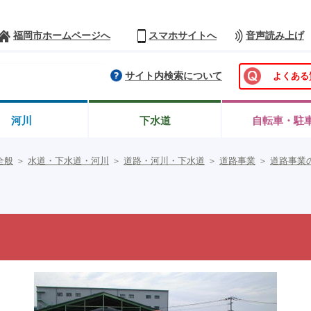
福岡市ホームページへ
スマホサイトへ
音声読み上げ
サイト内検索について
よくある
河川
下水道
自転車・駐
全般
＞
水道・下水道・河川
＞
道路・河川・下水道
＞
道路事業
＞
道路事業