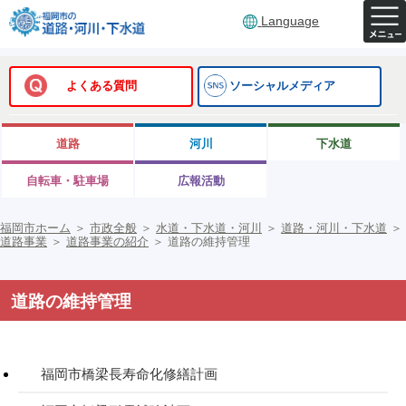
Language
よくある質問
ソーシャルメディア
道路
河川
下水道
自転車・駐車場
広報活動
福岡市ホーム
＞
市政全般
＞
水道・下水道・河川
＞
道路・河川・下水道
＞
道路事業
＞
道路事業の紹介
＞
道路の維持管理
道路の維持管理
福岡市橋梁長寿命化修繕計画